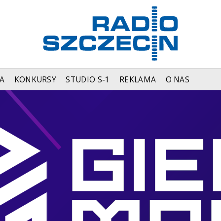
A
KONKURSY
STUDIO S-1
REKLAMA
O NAS