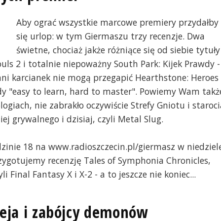
Aby ograć wszystkie marcowe premiery przydałby
się urlop: w tym Giermaszu trzy recenzje. Dwa
świetne, chociaż jakże różniące się od siebie tytuły
uls 2 i totalnie niepoważny South Park: Kijek Prawdy -
ni karcianek nie mogą przegapić Hearthstone: Heroes
ady "easy to learn, hard to master". Powiemy Wam takż
ogiach, nie zabrakło oczywiście Strefy Gniotu i staroci
ej grywalnego i dzisiaj, czyli Metal Slug.
inie 18 na www.radioszczecin.pl/giermasz w niedziel
zygotujemy recenzję Tales of Symphonia Chronicles,
Final Fantasy X i X-2 - a to jeszcze nie koniec...
ieja i zabójcy demonów