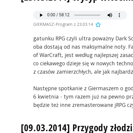
GIERMASZ-Program z 23.03.14
gatunku RPG czyli ultra poważny Dark So
oba dostają od nas maksymalne noty. Fa
of WarCraft, jest według najlepszej zas
co ciekawego dzieje się w nowych technol
z czasów zamierzchłych, ale jak najbardzi
Następne spotkanie z Giermaszem o godz
6 kwietnia - tym razem już na pewno pr
będzie też inne zremasterowane jRPG czyli 
[09.03.2014] Przygody złodz