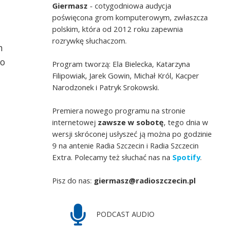
Giermasz
- cotygodniowa audycja
poświęcona grom komputerowym, zwłaszcza
polskim, która od 2012 roku zapewnia
rozrywkę słuchaczom.
m
to
Program tworzą: Ela Bielecka, Katarzyna
Filipowiak, Jarek Gowin, Michał Król, Kacper
Narodzonek i Patryk Srokowski.
Premiera nowego programu na stronie
internetowej
zawsze w sobotę
, tego dnia w
wersji skróconej usłyszeć ją można po godzinie
9 na antenie Radia Szczecin i Radia Szczecin
Extra. Polecamy też słuchać nas na
Spotify
.
Pisz do nas:
giermasz@radioszczecin.pl
PODCAST AUDIO