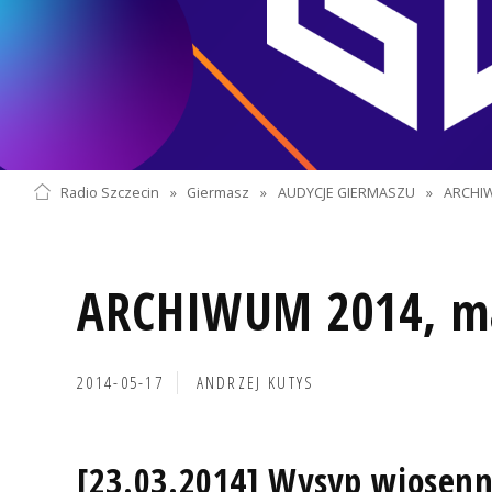
Radio Szczecin
»
Giermasz
»
AUDYCJE GIERMASZU
»
ARCHI
ARCHIWUM 2014, m
2014-05-17
ANDRZEJ KUTYS
[23.03.2014] Wysyp wiosen