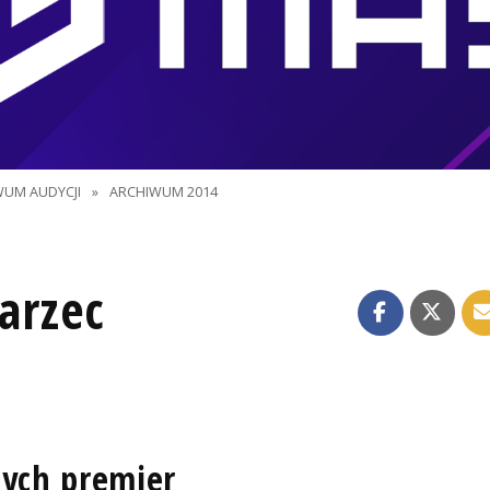
WUM AUDYCJI
»
ARCHIWUM 2014
arzec
nych premier