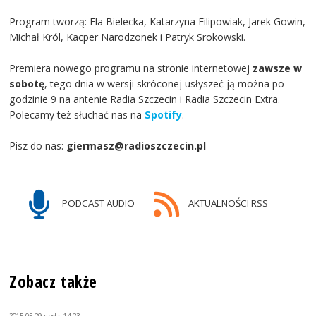
Program tworzą: Ela Bielecka, Katarzyna Filipowiak, Jarek Gowin,
Michał Król, Kacper Narodzonek i Patryk Srokowski.
Premiera nowego programu na stronie internetowej
zawsze w
sobotę
, tego dnia w wersji skróconej usłyszeć ją można po
godzinie 9 na antenie Radia Szczecin i Radia Szczecin Extra.
Polecamy też słuchać nas na
Spotify
.
Pisz do nas:
giermasz@radioszczecin.pl
PODCAST AUDIO
AKTUALNOŚCI RSS
Zobacz także
2015-05-29, godz. 14:23