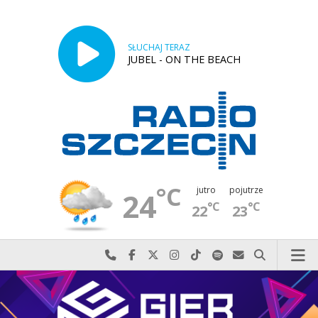
SŁUCHAJ TERAZ
JUBEL - ON THE BEACH
°C
jutro
pojutrze
24
°C
°C
22
23
Najlepiej po prostu do nas zadzwoń
Odwiedź nas na Facebook-u
Odwiedź nas na X
Odwiedź nas na Instagram-ie
Odwiedź nas na TikTok-u
Szukaj nas na Spotify
Wyślij do nas w
Szukaj