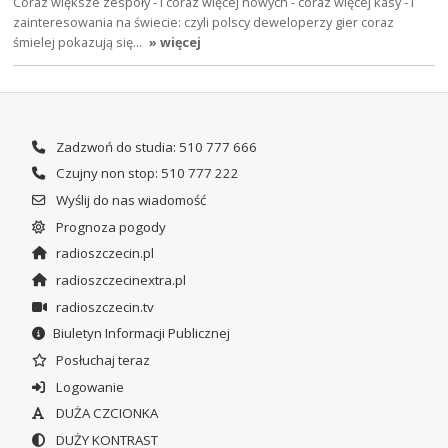
Coraz większe zespoły - i coraz więcej nowych - coraz więcej kasy - i
zainteresowania na świecie: czyli polscy deweloperzy gier coraz
śmielej pokazują się…
» więcej
Zadzwoń do studia: 510 777 666
Czujny non stop: 510 777 222
Wyślij do nas wiadomość
Prognoza pogody
radioszczecin.pl
radioszczecinextra.pl
radioszczecin.tv
Biuletyn Informacji Publicznej
Posłuchaj teraz
Logowanie
DUŻA CZCIONKA
DUŻY KONTRAST