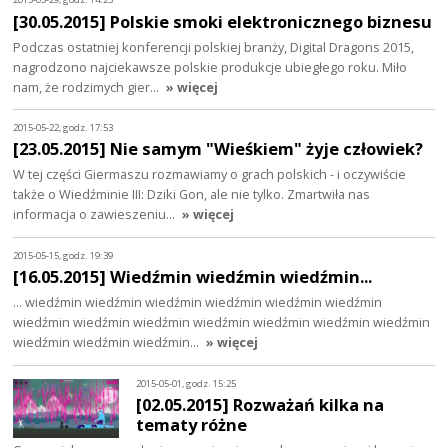
[30.05.2015] Polskie smoki elektronicznego biznesu
Podczas ostatniej konferencji polskiej branży, Digital Dragons 2015,
nagrodzono najciekawsze polskie produkcje ubiegłego roku. Miło
nam, że rodzimych gier…
» więcej
2015-05-22, godz. 17:53
[23.05.2015] Nie samym "Wieśkiem" żyje człowiek?
W tej części Giermaszu rozmawiamy o grach polskich - i oczywiście
także o Wiedźminie III: Dziki Gon, ale nie tylko. Zmartwiła nas
informacja o zawieszeniu…
» więcej
2015-05-15, godz. 19:39
[16.05.2015] Wiedźmin wiedźmin wiedźmin...
... wiedźmin wiedźmin wiedźmin wiedźmin wiedźmin wiedźmin
wiedźmin wiedźmin wiedźmin wiedźmin wiedźmin wiedźmin wiedźmin
wiedźmin wiedźmin wiedźmin…
» więcej
2015-05-01, godz. 15:25
[02.05.2015] Rozważań kilka na
tematy różne