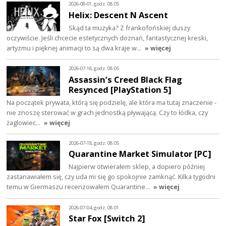
2026-08-01, godz. 08:05
Helix: Descent N Ascent
Skąd ta muzyka? Z frankofońskiej duszy
oczywiście. Jeśli chcecie estetycznych doznań, fantastycznej kreski,
artyzmu i pięknej animacji to są dwa kraje w…
» więcej
2026-07-18, godz. 08:05
Assassin’s Creed Black Flag
Resynced [PlayStation 5]
Na początek prywata, którą się podzielę, ale która ma tutaj znaczenie -
nie znoszę sterować w grach jednostką pływającą. Czy to łódka, czy
żaglowiec…
» więcej
2026-07-18, godz. 08:05
Quarantine Market Simulator [PC]
Najpierw otwierałem sklep, a dopiero później
zastanawiałem się, czy uda mi się go spokojnie zamknąć. Kilka tygodni
temu w Giermaszu recenzowałem Quarantine…
» więcej
2026-07-04, godz. 08:01
Star Fox [Switch 2]