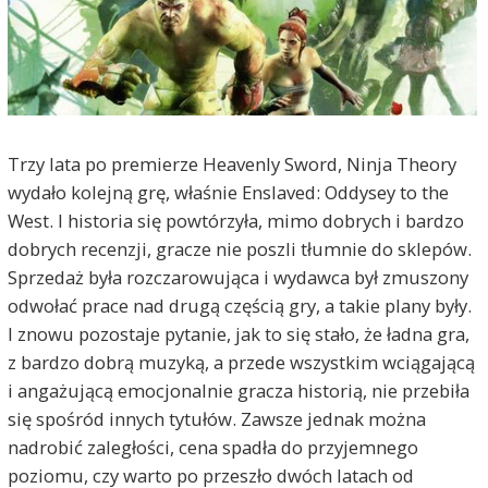
Trzy lata po premierze Heavenly Sword, Ninja Theory
wydało kolejną grę, właśnie Enslaved: Oddysey to the
West. I historia się powtórzyła, mimo dobrych i bardzo
dobrych recenzji, gracze nie poszli tłumnie do sklepów.
Sprzedaż była rozczarowująca i wydawca był zmuszony
odwołać prace nad drugą częścią gry, a takie plany były.
I znowu pozostaje pytanie, jak to się stało, że ładna gra,
z bardzo dobrą muzyką, a przede wszystkim wciągającą
i angażującą emocjonalnie gracza historią, nie przebiła
się spośród innych tytułów. Zawsze jednak można
nadrobić zaległości, cena spadła do przyjemnego
poziomu, czy warto po przeszło dwóch latach od