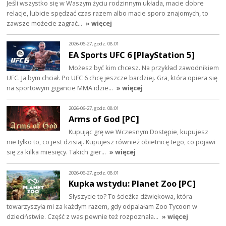
Jeśli wszystko się w Waszym życiu rodzinnym układa, macie dobre
relacje, lubicie spędzać czas razem albo macie sporo znajomych, to
zawsze możecie zagrać…
» więcej
2026-06-27, godz. 08:01
EA Sports UFC 6 [PlayStation 5]
Możesz być kim chcesz. Na przykład zawodnikiem
UFC. Ja bym chciał. Po UFC 6 chcę jeszcze bardziej. Gra, która opiera się
na sportowym gigancie MMA idzie…
» więcej
2026-06-27, godz. 08:01
Arms of God [PC]
Kupując grę we Wczesnym Dostępie, kupujesz
nie tylko to, co jest dzisiaj. Kupujesz również obietnicę tego, co pojawi
się za kilka miesięcy. Takich gier…
» więcej
2026-06-27, godz. 08:01
Kupka wstydu: Planet Zoo [PC]
Słyszycie to? To ścieżka dźwiękowa, która
towarzyszyła mi za każdym razem, gdy odpalałam Zoo Tycoon w
dzieciństwie. Część z was pewnie też rozpoznała…
» więcej