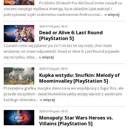
Po blisko 30 latach Fox McCloud znów zasiadł za
sterami swojego myśliwca Arwinga, by w układzie Lylat walczyć i
pokrzyżować szyki szalonemu naukowcowi Androssowi…
» więcej
2026-07-04, godz. 08:01
Dead or Alive 6: Last Round
[PlayStation 5]
Czasem rodzi się pytanie: po co? I mi też mi się rodzi, choć mam
wrażenie, że znam odpowiedź. Dead or Alive 6: Last Round pojawiło
się na rynku, żeby…
» więcej
2026-07-04, godz. 08:01
Kupka wstydu: Snufkin: Melody of
Moominvalley [PlayStation 5]
Przepiękna grafika, muzyka stworzona we współpracy z Sigur Ros, ale
przede wszystkim - świat Muminków jakby wzięty wprost z wyobraźni
każdego dzieciaka…
» więcej
2026-07-04, godz. 08:01
Monopoly: Star Wars Heroes vs.
Villains [PlayStation 5]