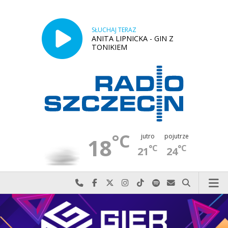
SŁUCHAJ TERAZ
ANITA LIPNICKA - GIN Z
TONIKIEM
°C
jutro
pojutrze
18
°C
°C
21
24
Najlepiej po prostu do nas zadzwoń
Odwiedź nas na Facebook-u
Odwiedź nas na X
Odwiedź nas na Instagram-ie
Odwiedź nas na TikTok-u
Szukaj nas na Spotify
Wyślij do nas w
Szukaj