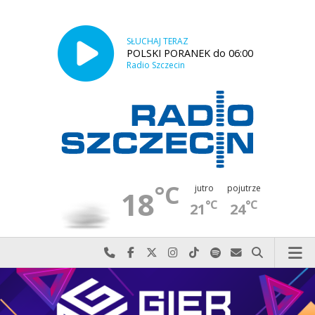
SŁUCHAJ TERAZ
POLSKI PORANEK do 06:00
Radio Szczecin
°C
jutro
pojutrze
18
°C
°C
21
24
Najlepiej po prostu do nas zadzwoń
Odwiedź nas na Facebook-u
Odwiedź nas na X
Odwiedź nas na Instagram-ie
Odwiedź nas na TikTok-u
Szukaj nas na Spotify
Wyślij do nas w
Szukaj