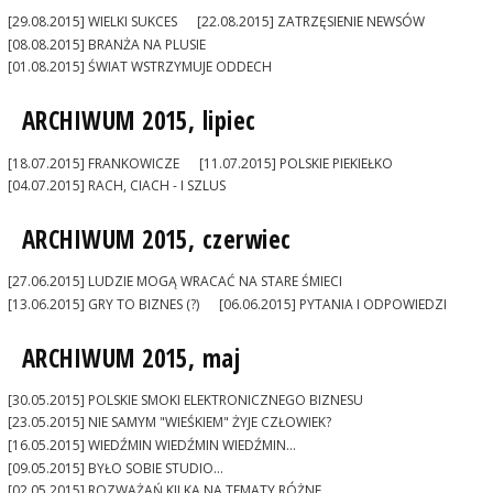
[29.08.2015] WIELKI SUKCES
[22.08.2015] ZATRZĘSIENIE NEWSÓW
[08.08.2015] BRANŻA NA PLUSIE
[01.08.2015] ŚWIAT WSTRZYMUJE ODDECH
ARCHIWUM 2015, lipiec
[18.07.2015] FRANKOWICZE
[11.07.2015] POLSKIE PIEKIEŁKO
[04.07.2015] RACH, CIACH - I SZLUS
ARCHIWUM 2015, czerwiec
[27.06.2015] LUDZIE MOGĄ WRACAĆ NA STARE ŚMIECI
[13.06.2015] GRY TO BIZNES (?)
[06.06.2015] PYTANIA I ODPOWIEDZI
ARCHIWUM 2015, maj
[30.05.2015] POLSKIE SMOKI ELEKTRONICZNEGO BIZNESU
[23.05.2015] NIE SAMYM "WIEŚKIEM" ŻYJE CZŁOWIEK?
[16.05.2015] WIEDŹMIN WIEDŹMIN WIEDŹMIN...
[09.05.2015] BYŁO SOBIE STUDIO...
[02.05.2015] ROZWAŻAŃ KILKA NA TEMATY RÓŻNE