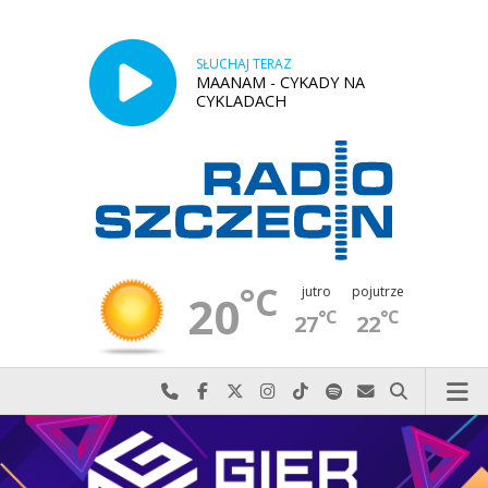
SŁUCHAJ TERAZ
MAANAM - CYKADY NA
CYKLADACH
°C
jutro
pojutrze
20
°C
°C
27
22
Najlepiej po prostu do nas zadzwoń
Odwiedź nas na Facebook-u
Odwiedź nas na X
Odwiedź nas na Instagram-ie
Odwiedź nas na TikTok-u
Szukaj nas na Spotify
Wyślij do nas w
Szukaj