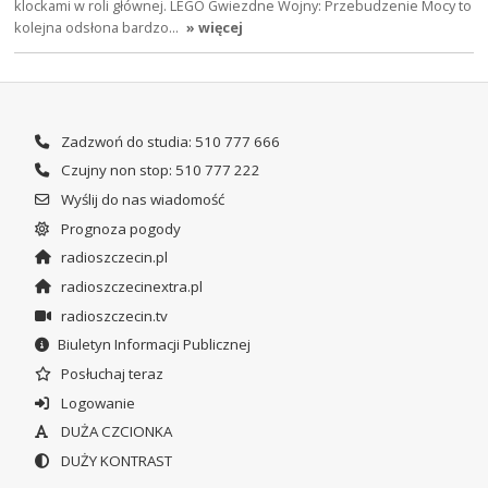
klockami w roli głównej. LEGO Gwiezdne Wojny: Przebudzenie Mocy to
kolejna odsłona bardzo…
» więcej
Zadzwoń do studia: 510 777 666
Czujny non stop: 510 777 222
Wyślij do nas wiadomość
Prognoza pogody
radioszczecin.pl
radioszczecinextra.pl
radioszczecin.tv
Biuletyn Informacji Publicznej
Posłuchaj teraz
Logowanie
DUŻA CZCIONKA
DUŻY KONTRAST