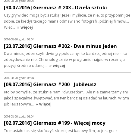
2016-08-20, godz. 08:04
[30.07.2016] Giermasz # 203 - Dzieła sztuki
Czy gry wideo mogą być sztuką? Jeżeli myślicie, że nie, to przypomnijcie
sobie, że kiedyś takiego miana odmawiano fotografii, później filmowi...
Więc…
» więcej
2016-08-20, godz. 08:04
[23.07.2016] Giermasz #202 - Dwa minus jeden
Dwa minus jeden czyli: dwie gry polecamy i to bardzo, jednej nie - i to
zdecydowanie nie. Chronologicznie w programie najpierw recenzja
pozycji średnio udanej…
» więcej
2016-08-20, godz. 08:04
[09.07.2016] Giermasz #200 - Jubileusz
Kto by pomyślał, że stuknie nam "dwusetka"... Ale nie zamierzamy ani
jakoś specjalnie świętować, ani tym bardziej osiadać na laurach. W tym
jubileuszowym…
» więcej
2016-08-20, godz. 08:04
[02.07.2016] Giermasz #199 - Więcej mocy
To musiało tak się skończyć: skoro jest kasowy film, to jest gra z