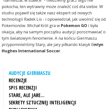
"namieszać w stawce" - niedzielny gracz tego nie
pokocha, ten wytrawny może znaleźć coś dla siebie. W
studiu pojawił się także nasz ekspert od nowych
technologii Radek Lis - i opowiedział, jak uwolnić się od
Pokemonów. Michał Król gra w
Pokemon GO
i była
okazja, aby na samym początku audycji porozmawiać o
tym światowym fenomenie. A na końcu Giermaszu
przypomnieliśmy Stary, ale jary piłkarski klasyk E
mlyn
Hughes International Soccer
.
AUDYCJE GIERMASZU
RECENZJE
SPIS RECENZJI
STARE, ALE JARE...
SEKRETY SZTUCZNEJ INTELIGENCJI