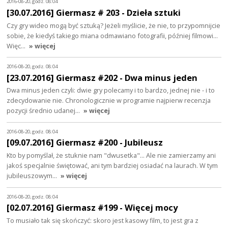
2016-08-20, godz. 08:04
[30.07.2016] Giermasz # 203 - Dzieła sztuki
Czy gry wideo mogą być sztuką? Jeżeli myślicie, że nie, to przypomnijcie
sobie, że kiedyś takiego miana odmawiano fotografii, później filmowi...
Więc…
» więcej
2016-08-20, godz. 08:04
[23.07.2016] Giermasz #202 - Dwa minus jeden
Dwa minus jeden czyli: dwie gry polecamy i to bardzo, jednej nie - i to
zdecydowanie nie. Chronologicznie w programie najpierw recenzja
pozycji średnio udanej…
» więcej
2016-08-20, godz. 08:04
[09.07.2016] Giermasz #200 - Jubileusz
Kto by pomyślał, że stuknie nam "dwusetka"... Ale nie zamierzamy ani
jakoś specjalnie świętować, ani tym bardziej osiadać na laurach. W tym
jubileuszowym…
» więcej
2016-08-20, godz. 08:04
[02.07.2016] Giermasz #199 - Więcej mocy
To musiało tak się skończyć: skoro jest kasowy film, to jest gra z