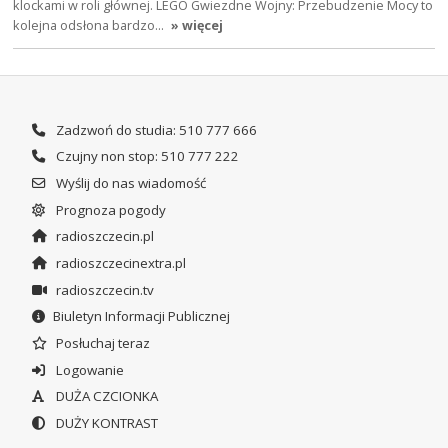
klockami w roli głównej. LEGO Gwiezdne Wojny: Przebudzenie Mocy to
kolejna odsłona bardzo…
» więcej
Zadzwoń do studia: 510 777 666
Czujny non stop: 510 777 222
Wyślij do nas wiadomość
Prognoza pogody
radioszczecin.pl
radioszczecinextra.pl
radioszczecin.tv
Biuletyn Informacji Publicznej
Posłuchaj teraz
Logowanie
DUŻA CZCIONKA
DUŻY KONTRAST