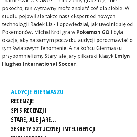
"namieszać w stawce" - niedzielny gracz tego nie
pokocha, ten wytrawny może znaleźć coś dla siebie. W
studiu pojawił się także nasz ekspert od nowych
technologii Radek Lis - i opowiedział, jak uwolnić się od
Pokemonów. Michał Król gra w
Pokemon GO
i była
okazja, aby na samym początku audycji porozmawiać o
tym światowym fenomenie. A na końcu Giermaszu
przypomnieliśmy Stary, ale jary piłkarski klasyk E
mlyn
Hughes International Soccer
.
AUDYCJE GIERMASZU
RECENZJE
SPIS RECENZJI
STARE, ALE JARE...
SEKRETY SZTUCZNEJ INTELIGENCJI