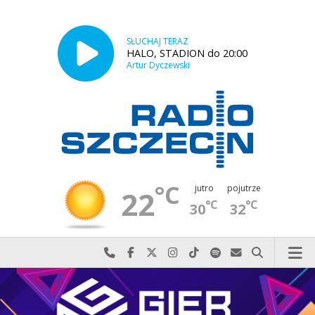
SŁUCHAJ TERAZ
HALO, STADION do 20:00
Artur Dyczewski
°C
jutro
pojutrze
22
°C
°C
30
32
Najlepiej po prostu do nas zadzwoń
Odwiedź nas na Facebook-u
Odwiedź nas na X
Odwiedź nas na Instagram-ie
Odwiedź nas na TikTok-u
Szukaj nas na Spotify
Wyślij do nas w
Szukaj