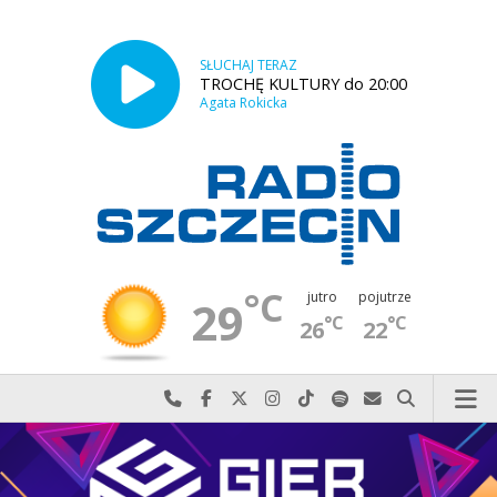
SŁUCHAJ TERAZ
TROCHĘ KULTURY do 20:00
Agata Rokicka
°C
jutro
pojutrze
29
°C
°C
26
22
Najlepiej po prostu do nas zadzwoń
Odwiedź nas na Facebook-u
Odwiedź nas na X
Odwiedź nas na Instagram-ie
Odwiedź nas na TikTok-u
Szukaj nas na Spotify
Wyślij do nas w
Szukaj