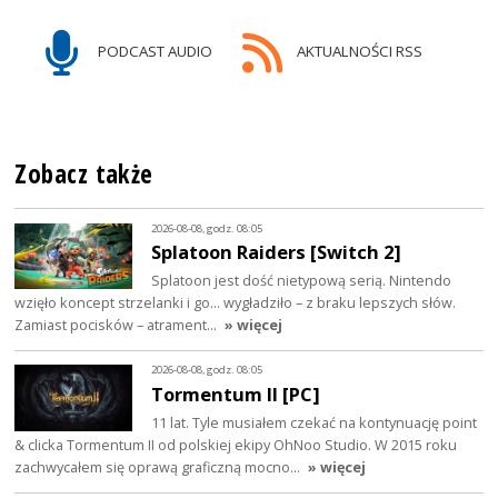
PODCAST AUDIO
AKTUALNOŚCI RSS
Zobacz także
2026-08-08, godz. 08:05
Splatoon Raiders [Switch 2]
Splatoon jest dość nietypową serią. Nintendo
wzięło koncept strzelanki i go… wygładziło – z braku lepszych słów.
Zamiast pocisków – atrament…
» więcej
2026-08-08, godz. 08:05
Tormentum II [PC]
11 lat. Tyle musiałem czekać na kontynuację point
& clicka Tormentum II od polskiej ekipy OhNoo Studio. W 2015 roku
zachwycałem się oprawą graficzną mocno…
» więcej