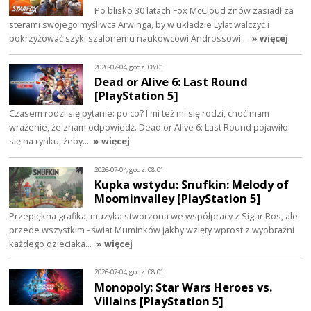
Po blisko 30 latach Fox McCloud znów zasiadł za
sterami swojego myśliwca Arwinga, by w układzie Lylat walczyć i
pokrzyżować szyki szalonemu naukowcowi Androssowi…
» więcej
2026-07-04, godz. 08:01
Dead or Alive 6: Last Round
[PlayStation 5]
Czasem rodzi się pytanie: po co? I mi też mi się rodzi, choć mam
wrażenie, że znam odpowiedź. Dead or Alive 6: Last Round pojawiło
się na rynku, żeby…
» więcej
2026-07-04, godz. 08:01
Kupka wstydu: Snufkin: Melody of
Moominvalley [PlayStation 5]
Przepiękna grafika, muzyka stworzona we współpracy z Sigur Ros, ale
przede wszystkim - świat Muminków jakby wzięty wprost z wyobraźni
każdego dzieciaka…
» więcej
2026-07-04, godz. 08:01
Monopoly: Star Wars Heroes vs.
Villains [PlayStation 5]