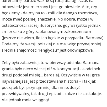
adrenalinę: bardzo ważne są tutaj dialogi. Czas na
odpowiedź jest mierzony i jest go niewiele. A to, czy
będziemy - dajmy na to - mili dla danego rozmówcy,
może mieć później znaczenie. No dobra, może i w
ostateczności raczej iluzoryczne, gdy wszystko jednak
zmierza ku z góry zaplanowanym zakończeniom
(jeszcze nie wiem, ile ich będzie w przypadku Batmana).
Dodajmy, że wersji polskiej nie ma, więc przynajmniej
średnia znajomość "lengłydżu" jest obowiązkowa.
Żeby było zabawniej, to w pierwszy odcinku Batmana
grania było nieco więcej niż w kontynuacji - a odcinek
drugi podobał mi się... bardziej. Oczywiście w tej grze
najważniejsza jest przedstawiana historia - i tak jak
początek był, przynajmniej dla mnie, dosyć
przewidywalny, tak drugi epizod... także nie zaskakuje.
Ale jednak mnie wciągnął.