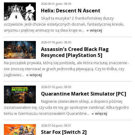
2026-08-01, godz. 08:05
Helix: Descent N Ascent
Skąd ta muzyka? Z frankofońskiej duszy
oczywiście. Jeśli chcecie estetycznych doznań, fantastycznej kreski,
artyzmu i pięknej animacji to są dwa kraje w…
» więcej
2026-07-18, godz. 08:05
Assassin’s Creed Black Flag
Resynced [PlayStation 5]
Na początek prywata, którą się podzielę, ale która ma tutaj znaczenie -
nie znoszę sterować w grach jednostką pływającą. Czy to łódka, czy
żaglowiec…
» więcej
2026-07-18, godz. 08:05
Quarantine Market Simulator [PC]
Najpierw otwierałem sklep, a dopiero później
zastanawiałem się, czy uda mi się go spokojnie zamknąć. Kilka tygodni
temu w Giermaszu recenzowałem Quarantine…
» więcej
2026-07-04, godz. 08:01
Star Fox [Switch 2]