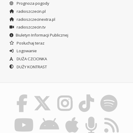
Prognoza pogody
radioszczecin.pl
radioszczecinextra.pl
radioszczecin.tv
Biuletyn Informacji Publicznej
Posłuchaj teraz
Logowanie
DUŻA CZCIONKA
DUŻY KONTRAST