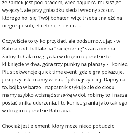
że zamek jest pod prądem, więc najpierw musisz go
wyłączyć, ale przy gniazdku siedzi wredny szczur,
którego boi się Twój bohater, więc trzeba znaleźć na
niego sposób, et cetera, et cetera...
Oczywiście to tylko przykład, ale podsumowując - w
Batman od Telltale na "zacięcie się" szans nie ma
żadnych. Cała rozgrywka w drugim epizodzie to
kliknięcie w dwa, góra trzy punkty na planszy - i koniec.
Plus sekwencje quick time event, gdzie gra pokazuje,
jaki przyciski mamy wcisnąć jak najszybciej. Dajmy na
to, bójka w barze - napastnik szykuje się do ciosu,
mamy szybko wcisnąć strzałkę w dół, robimy to i nasza
postać unika uderzenia. I to koniec grania jako takiego
w drugim epizodzie Batmana.
Chociaż jest element, który może nieco pobudzić