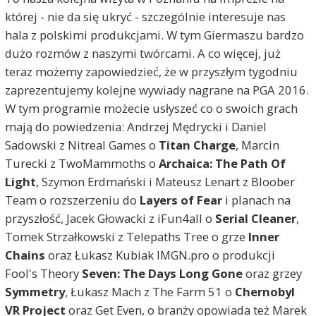
której - nie da się ukryć - szczególnie interesuje nas
hala z polskimi produkcjami. W tym Giermaszu bardzo
dużo rozmów z naszymi twórcami. A co więcej, już
teraz możemy zapowiedzieć, że w przyszłym tygodniu
zaprezentujemy kolejne wywiady nagrane na PGA 2016.
W tym programie możecie usłyszeć co o swoich grach
mają do powiedzenia: Andrzej Mędrycki i Daniel
Sadowski z Nitreal Games o
Titan Charge
, Marcin
Turecki z TwoMammoths o
Archaica: The Path Of
Light
, Szymon Erdmański i Mateusz Lenart z Bloober
Team o rozszerzeniu do
Layers of Fear
i planach na
przyszłość, Jacek Głowacki z iFun4all o
Serial Cleaner
,
Tomek Strzałkowski z Telepaths Tree o grze
Inner
Chains
oraz Łukasz Kubiak IMGN.pro o produkcji
Fool's Theory
Seven: The Days Long Gone
oraz grzey
Symmetry
, Łukasz Mach z The Farm 51 o
Chernobyl
VR Project
oraz Get Even, o branży opowiada też Marek