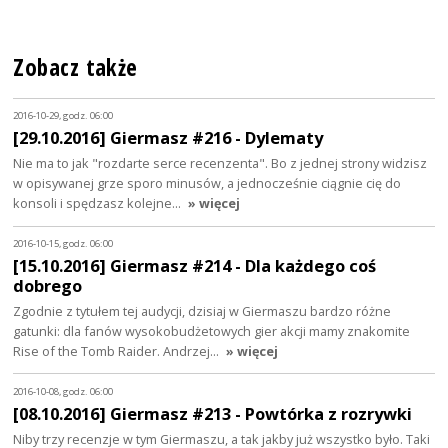
Zobacz także
2016-10-29, godz. 06:00
[29.10.2016] Giermasz #216 - Dylematy
Nie ma to jak "rozdarte serce recenzenta". Bo z jednej strony widzisz
w opisywanej grze sporo minusów, a jednocześnie ciągnie cię do
konsoli i spędzasz kolejne…
» więcej
2016-10-15, godz. 06:00
[15.10.2016] Giermasz #214 - Dla każdego coś
dobrego
Zgodnie z tytułem tej audycji, dzisiaj w Giermaszu bardzo różne
gatunki: dla fanów wysokobudżetowych gier akcji mamy znakomite
Rise of the Tomb Raider. Andrzej…
» więcej
2016-10-08, godz. 06:00
[08.10.2016] Giermasz #213 - Powtórka z rozrywki
Niby trzy recenzje w tym Giermaszu, a tak jakby już wszystko było. Taki