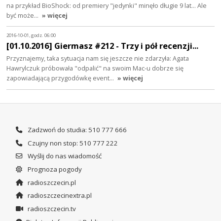
na przykład BioShock: od premiery "jedynki" minęło długie 9 lat... Ale
być może…
» więcej
2016-10-01, godz. 06:00
[01.10.2016] Giermasz #212 - Trzy i pół recenzji...
Przyznajemy, taka sytuacja nam się jeszcze nie zdarzyła: Agata
Hawrylczuk próbowała "odpalić" na swoim Mac-u dobrze się
zapowiadającą przygodówkę event…
» więcej
Zadzwoń do studia: 510 777 666
Czujny non stop: 510 777 222
Wyślij do nas wiadomość
Prognoza pogody
radioszczecin.pl
radioszczecinextra.pl
radioszczecin.tv