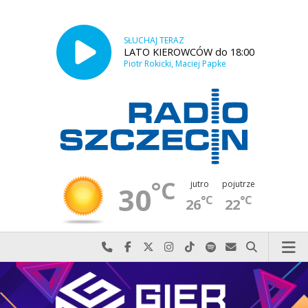
SŁUCHAJ TERAZ
LATO KIEROWCÓW do 18:00
Piotr Rokicki, Maciej Papke
°C
jutro
pojutrze
30
°C
°C
26
22
Najlepiej po prostu do nas zadzwoń
Odwiedź nas na Facebook-u
Odwiedź nas na X
Odwiedź nas na Instagram-ie
Odwiedź nas na TikTok-u
Szukaj nas na Spotify
Wyślij do nas w
Szukaj