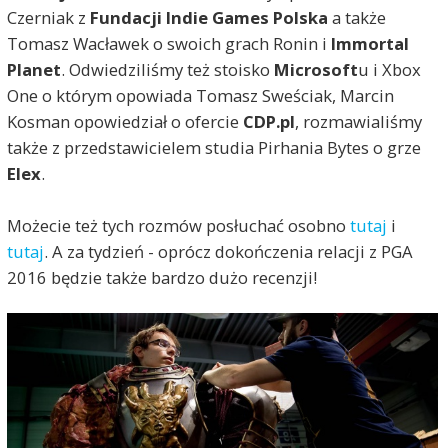
Czerniak z
Fundacji Indie Games Polska
a także
Tomasz Wacławek o swoich grach Ronin i
Immortal
Planet
. Odwiedziliśmy też stoisko
Microsoft
u i Xbox
One o którym opowiada Tomasz Sweściak, Marcin
Kosman opowiedział o ofercie
CDP.pl
, rozmawialiśmy
także z przedstawicielem studia Pirhania Bytes o grze
Elex
.
Możecie też tych rozmów posłuchać osobno
tutaj
i
tutaj
. A za tydzień - oprócz dokończenia relacji z PGA
2016 będzie także bardzo dużo recenzji!