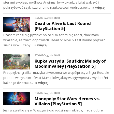
sterami swojego myśliwca Arwinga, by w układzie Lylat walczyć i
pokrzyżować szyki szalonemu naukowcowi Androssowi…
» więcej
2026-07-04, godz. 08:01
Dead or Alive 6: Last Round
[PlayStation 5]
Czasem rodzi się pytanie: po co? I mi też mi się rodzi, choć mam
wrażenie, że znam odpowiedź. Dead or Alive 6: Last Round pojawiło
się na rynku, żeby…
» więcej
2026-07-04, godz. 08:01
Kupka wstydu: Snufkin: Melody of
Moominvalley [PlayStation 5]
Przepiękna grafika, muzyka stworzona we współpracy z Sigur Ros, ale
przede wszystkim - świat Muminków jakby wzięty wprost z wyobraźni
każdego dzieciaka…
» więcej
2026-07-04, godz. 08:01
Monopoly: Star Wars Heroes vs.
Villains [PlayStation 5]
Jeśli wszystko się w Waszym życiu rodzinnym układa, macie dobre