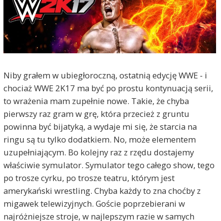
Niby grałem w ubiegłoroczną, ostatnią edycję WWE - i
chociaż WWE 2K17 ma być po prostu kontynuacją serii,
to wrażenia mam zupełnie nowe. Takie, że chyba
pierwszy raz gram w grę, która przecież z gruntu
powinna być bijatyką, a wydaje mi się, że starcia na
ringu są tu tylko dodatkiem. No, może elementem
uzupełniającym. Bo kolejny raz z rzędu dostajemy
właściwie symulator. Symulator tego całego show, tego
po trosze cyrku, po trosze teatru, którym jest
amerykański wrestling. Chyba każdy to zna choćby z
migawek telewizyjnych. Goście poprzebierani w
najróżniejsze stroje, w najlepszym razie w samych