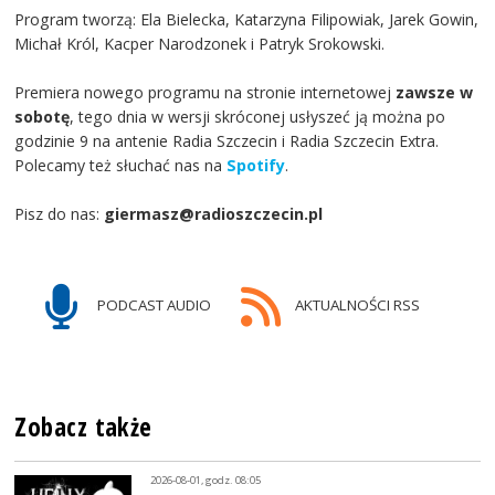
Program tworzą: Ela Bielecka, Katarzyna Filipowiak, Jarek Gowin,
Michał Król, Kacper Narodzonek i Patryk Srokowski.
Premiera nowego programu na stronie internetowej
zawsze w
sobotę
, tego dnia w wersji skróconej usłyszeć ją można po
godzinie 9 na antenie Radia Szczecin i Radia Szczecin Extra.
Polecamy też słuchać nas na
Spotify
.
Pisz do nas:
giermasz@radioszczecin.pl
PODCAST AUDIO
AKTUALNOŚCI RSS
Zobacz także
2026-08-01, godz. 08:05