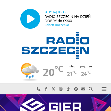
SŁUCHAJ TERAZ
RADIO SZCZECIN NA DZIEŃ
DOBRY do 09:00
Robert Bochenko
°C
jutro
pojutrze
20
°C
°C
21
24
Najlepiej po prostu do nas zadzwoń
Odwiedź nas na Facebook-u
Odwiedź nas na X
Odwiedź nas na Instagram-ie
Odwiedź nas na TikTok-u
Szukaj nas na Spotify
Wyślij do nas w
Szukaj