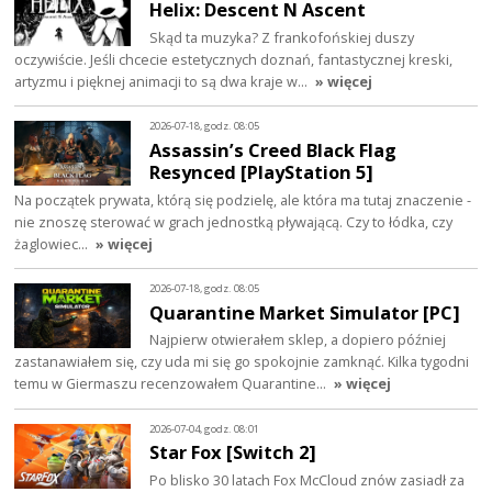
Helix: Descent N Ascent
Skąd ta muzyka? Z frankofońskiej duszy
oczywiście. Jeśli chcecie estetycznych doznań, fantastycznej kreski,
artyzmu i pięknej animacji to są dwa kraje w…
» więcej
2026-07-18, godz. 08:05
Assassin’s Creed Black Flag
Resynced [PlayStation 5]
Na początek prywata, którą się podzielę, ale która ma tutaj znaczenie -
nie znoszę sterować w grach jednostką pływającą. Czy to łódka, czy
żaglowiec…
» więcej
2026-07-18, godz. 08:05
Quarantine Market Simulator [PC]
Najpierw otwierałem sklep, a dopiero później
zastanawiałem się, czy uda mi się go spokojnie zamknąć. Kilka tygodni
temu w Giermaszu recenzowałem Quarantine…
» więcej
2026-07-04, godz. 08:01
Star Fox [Switch 2]
Po blisko 30 latach Fox McCloud znów zasiadł za