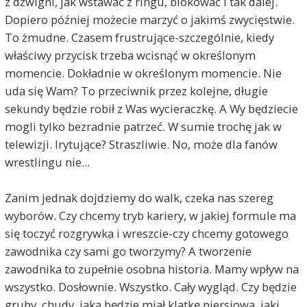
z dźwigni, jak wstawać z ringu, blokować i tak dalej.
Dopiero później możecie marzyć o jakimś zwycięstwie.
To żmudne. Czasem frustrujące-szczególnie, kiedy
właściwy przycisk trzeba wcisnąć w określonym
momencie. Dokładnie w określonym momencie. Nie
uda się Wam? To przeciwnik przez kolejne, długie
sekundy będzie robił z Was wycieraczkę. A Wy będziecie
mogli tylko bezradnie patrzeć. W sumie trochę jak w
telewizji. Irytujące? Straszliwie. No, może dla fanów
wrestlingu nie...
Zanim jednak dojdziemy do walk, czeka nas szereg
wyborów. Czy chcemy tryb kariery, w jakiej formule ma
się toczyć rozgrywka i wreszcie-czy chcemy gotowego
zawodnika czy sami go tworzymy? A tworzenie
zawodnika to zupełnie osobna historia. Mamy wpływ na
wszystko. Dosłownie. Wszystko. Cały wygląd. Czy będzie
gruby, chudy, jaką będzie miał klatkę piersiową, jaki