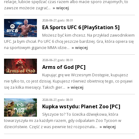
relacje, lubicie spędzać czas razem albo macie sporo znajomych, to
zawsze możecie zagrać…
» więcej
2026-06-27, godz. 08:01
EA Sports UFC 6 [PlayStation 5]
Możesz być kim chcesz. Na przykład zawodnikiem
UFC. Ja bym chciał. Po UFC 6 chcę jeszcze bardziej. Gra, która opiera się
na sportowym gigancie MMA idzie…
» więcej
2026-06-27, godz. 08:01
Arms of God [PC]
Kupując grę we Wczesnym Dostępie, kupujesz
nie tylko to, co jest dzisiaj. Kupujesz również obietnicę tego, co pojawi
się za kilka miesięcy. Takich gier…
» więcej
2026-06-27, godz. 08:01
Kupka wstydu: Planet Zoo [PC]
Słyszycie to? To ścieżka dźwiękowa, która
towarzyszyła mi za każdym razem, gdy odpalałam Zoo Tycoon w
dzieciństwie. Część z was pewnie też rozpoznała…
» więcej