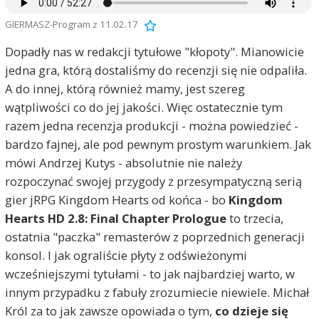
GIERMASZ-Program z 11.02.17
Dopadły nas w redakcji tytułowe "kłopoty". Mianowicie
jedna gra, którą dostaliśmy do recenzji się nie odpaliła.
A do innej, którą również mamy, jest szereg
wątpliwości co do jej jakości. Więc ostatecznie tym
razem jedna recenzja produkcji - można powiedzieć -
bardzo fajnej, ale pod pewnym prostym warunkiem. Jak
mówi Andrzej Kutys - absolutnie nie należy
rozpoczynać swojej przygody z przesympatyczną serią
gier jRPG Kingdom Hearts od końca - bo
Kingdom
Hearts HD 2.8: Final Chapter Prologue
to trzecia,
ostatnia "paczka" remasterów z poprzednich generacji
konsol. I jak ograliście płyty z odświeżonymi
wcześniejszymi tytułami - to jak najbardziej warto, w
innym przypadku z fabuły zrozumiecie niewiele. Michał
Król za to jak zawsze opowiada o tym,
co dzieje się