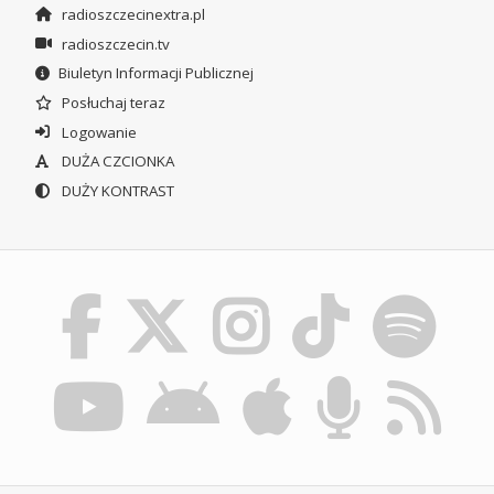
radioszczecinextra.pl
radioszczecin.tv
Biuletyn Informacji Publicznej
Posłuchaj teraz
Logowanie
DUŻA CZCIONKA
DUŻY KONTRAST