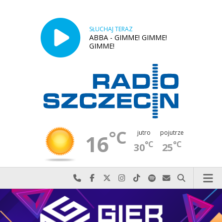
SŁUCHAJ TERAZ
ABBA - GIMME! GIMME!
GIMME!
°C
jutro
pojutrze
16
°C
°C
30
25
Najlepiej po prostu do nas zadzwoń
Odwiedź nas na Facebook-u
Odwiedź nas na X
Odwiedź nas na Instagram-ie
Odwiedź nas na TikTok-u
Szukaj nas na Spotify
Wyślij do nas w
Szukaj