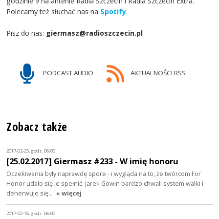
godzinie 9 na antenie Radia Szczecin i Radia Szczecin Extra.
Polecamy też słuchać nas na
Spotify
.
Pisz do nas:
giermasz@radioszczecin.pl
PODCAST AUDIO
AKTUALNOŚCI RSS
Zobacz także
2017-02-25, godz. 06:00
[25.02.2017] Giermasz #233 - W imię honoru
Oczekiwania były naprawdę spore - i wygląda na to, że twórcom For
Honor udało się je spełnić. Jarek Gowin bardzo chwali system walki i
denerwuje się…
» więcej
2017-02-18, godz. 06:00