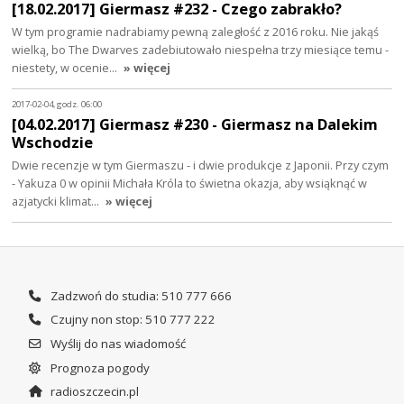
[18.02.2017] Giermasz #232 - Czego zabrakło?
W tym programie nadrabiamy pewną zaległość z 2016 roku. Nie jakąś
wielką, bo The Dwarves zadebiutowało niespełna trzy miesiące temu -
niestety, w ocenie…
» więcej
2017-02-04, godz. 06:00
[04.02.2017] Giermasz #230 - Giermasz na Dalekim
Wschodzie
Dwie recenzje w tym Giermaszu - i dwie produkcje z Japonii. Przy czym
- Yakuza 0 w opinii Michała Króla to świetna okazja, aby wsiąknąć w
azjatycki klimat…
» więcej
Zadzwoń do studia: 510 777 666
Czujny non stop: 510 777 222
Wyślij do nas wiadomość
Prognoza pogody
radioszczecin.pl