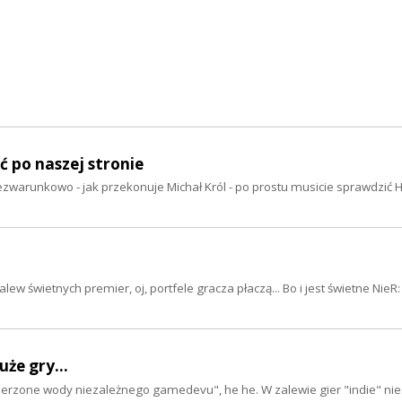
ć po naszej stronie
Bezwarunkowo - jak przekonuje Michał Król - po prostu musicie sprawdzić H
ew świetnych premier, oj, portfele gracza płaczą... Bo i jest świetne Nie
że gry...
ierzone wody niezależnego gamedevu", he he. W zalewie gier "indie" nies