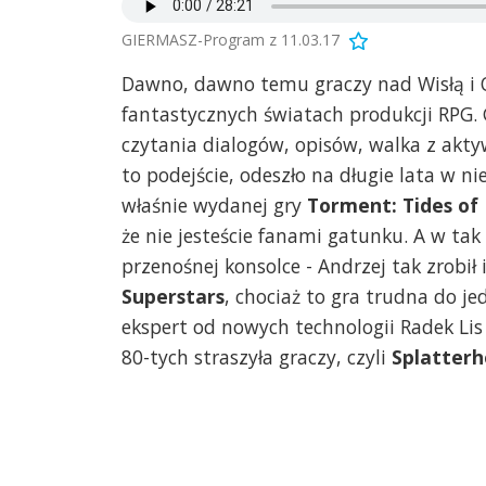
GIERMASZ-Program z 11.03.17
Dawno, dawno temu graczy nad Wisłą i Odr
fantastycznych światach produkcji RPG. 
czytania dialogów, opisów, walka z aktywn
to podejście, odeszło na długie lata w n
właśnie wydanej gry
Torment: Tides o
że nie jesteście fanami gatunku. A w t
przenośnej konsolce - Andrzej tak zrobił
Superstars
, chociaż to gra trudna do j
ekspert od nowych technologii Radek Lis
80-tych straszyła graczy, czyli
Splatter