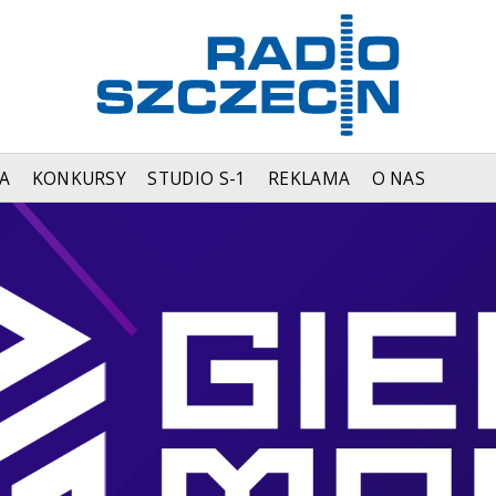
A
KONKURSY
STUDIO S-1
REKLAMA
O NAS