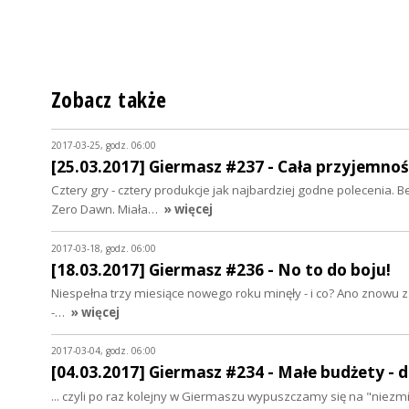
Zobacz także
2017-03-25, godz. 06:00
[25.03.2017] Giermasz #237 - Cała przyjemnoś
Cztery gry - cztery produkcje jak najbardziej godne polecenia. 
Zero Dawn. Miała…
» więcej
2017-03-18, godz. 06:00
[18.03.2017] Giermasz #236 - No to do boju!
Niespełna trzy miesiące nowego roku minęły - i co? Ano znowu zal
-…
» więcej
2017-03-04, godz. 06:00
[04.03.2017] Giermasz #234 - Małe budżety - du
... czyli po raz kolejny w Giermaszu wypuszczamy się na "niezm