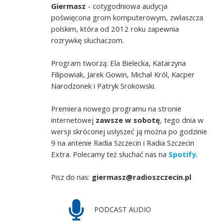
Giermasz
- cotygodniowa audycja
poświęcona grom komputerowym, zwłaszcza
polskim, która od 2012 roku zapewnia
rozrywkę słuchaczom.
Program tworzą: Ela Bielecka, Katarzyna
Filipowiak, Jarek Gowin, Michał Król, Kacper
Narodzonek i Patryk Srokowski.
Premiera nowego programu na stronie
internetowej
zawsze w sobotę
, tego dnia w
wersji skróconej usłyszeć ją można po godzinie
9 na antenie Radia Szczecin i Radia Szczecin
Extra. Polecamy też słuchać nas na
Spotify
.
Pisz do nas:
giermasz@radioszczecin.pl
PODCAST AUDIO