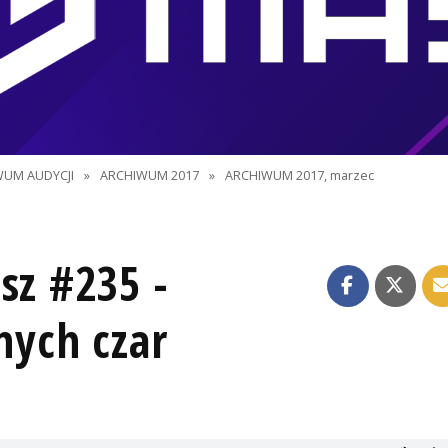
WUM AUDYCJI
»
ARCHIWUM 2017
»
ARCHIWUM 2017, marzec
sz #235 -
ych czar