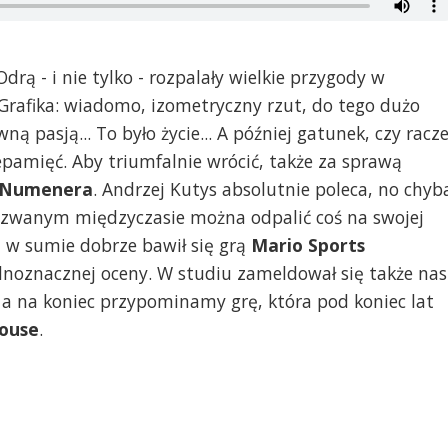
ą - i nie tylko - rozpalały wielkie przygody w
Grafika: wiadomo, izometryczny rzut, do tego dużo
ą pasją... To było życie... A później gatunek, czy racze
iepamięć. Aby triumfalnie wrócić, także za sprawą
f Numenera
. Andrzej Kutys absolutnie poleca, no chyb
ak zwanym międzyczasie można odpalić coś na swojej
 i w sumie dobrze bawił się grą
Mario Sports
ednoznacznej oceny. W studiu zameldował się także nas
 a na koniec przypominamy grę, która pod koniec lat
house
.