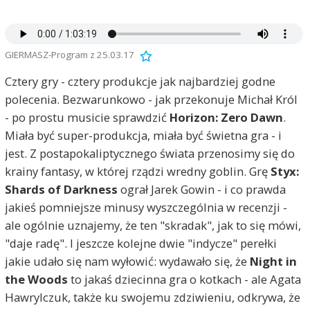
GIERMASZ-Program z 25.03.17
Cztery gry - cztery produkcje jak najbardziej godne
polecenia. Bezwarunkowo - jak przekonuje Michał Król
- po prostu musicie sprawdzić
Horizon: Zero Dawn
.
Miała być super-produkcja, miała być świetna gra - i
jest. Z postapokaliptycznego świata przenosimy się do
krainy fantasy, w której rządzi wredny goblin. Grę
Styx:
Shards of Darkness
ograł Jarek Gowin - i co prawda
jakieś pomniejsze minusy wyszczególnia w recenzji -
ale ogólnie uznajemy, że ten "skradak", jak to się mówi,
"daje radę". I jeszcze kolejne dwie "indycze" perełki
jakie udało się nam wyłowić: wydawało się, że
Night in
the Woods
to jakaś dziecinna gra o kotkach - ale Agata
Hawrylczuk, także ku swojemu zdziwieniu, odkrywa, że