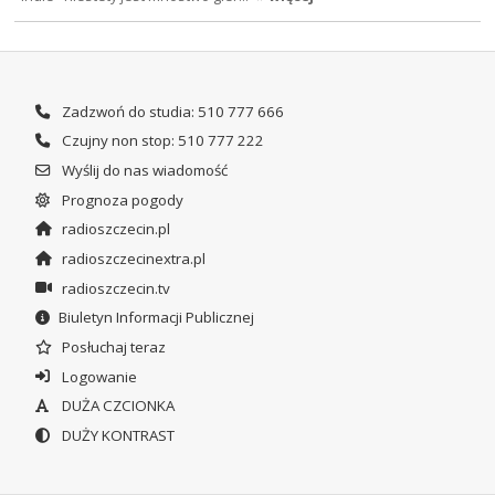
Zadzwoń do studia: 510 777 666
Czujny non stop: 510 777 222
Wyślij do nas wiadomość
Prognoza pogody
radioszczecin.pl
radioszczecinextra.pl
radioszczecin.tv
Biuletyn Informacji Publicznej
Posłuchaj teraz
Logowanie
DUŻA CZCIONKA
DUŻY KONTRAST