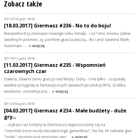
Zobacz także
2017-03-18, godz. 06:00
[18.03.2017] Giermasz #236 - No to do boju!
Niespełna trzy miesiące nowego roku minęły - i co? Ano znowu zalew
świetnych premier, oj, portfele gracza płaczą... Bo i jest świetne NieR:
Automata -…
» więcej
2017-03-11, godz. 06:00
[11.03.2017] Giermasz #235 - Wspomnień
czarownych czar
Dawno, dawno temu graczy nad Wisłą i Odrą - i nie tylko - rozpalały
wielkie przygody w fantastycznych światach produkcji RPG. Grafika:
wiadomo, izometryczny…
» więcej
2017-03-04, godz. 06:00
[04.03.2017] Giermasz #234 - Małe budżety - duże
gry...
... czyli po raz kolejny w Giermaszu wypuszczamy się na
"niezmierzone wody niezależnego gamedevu", he he. W zalewie gier
"indie" niestety jest mnóstwo gier…
» więcej