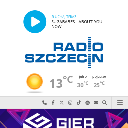
SŁUCHAJ TERAZ
SUGABABES - ABOUT YOU
NOW
°C
jutro
pojutrze
13
°C
°C
30
25
Najlepiej po prostu do nas zadzwoń
Odwiedź nas na Facebook-u
Odwiedź nas na X
Odwiedź nas na Instagram-ie
Odwiedź nas na TikTok-u
Szukaj nas na Spotify
Wyślij do nas w
Szukaj