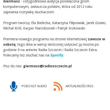
Giermasz
- cotygodniowa audycja poświęcona grom
komputerowym, zwłaszcza polskim, która od 2012 roku
zapewnia rozrywkę słuchaczom.
Program tworzą: Ela Bielecka, Katarzyna Filipowiak, Jarek Gowin,
Michał Król, Kacper Narodzonek i Patryk Srokowski.
Premiera nowego programu na stronie internetowej
zawsze w
sobotę
, tego dnia w wersji skróconej usłyszeć ją można po
godzinie 9 na antenie Radia Szczecin i Radia Szczecin Extra.
Polecamy też słuchać nas na
Spotify
.
Pisz do nas:
giermasz@radioszczecin.pl
PODCAST AUDIO
AKTUALNOŚCI RSS