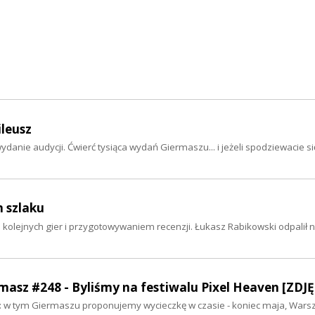
ileusz
ydanie audycji. Ćwierć tysiąca wydań Giermaszu... i jeżeli spodziewacie si
m szlaku
 kolejnych gier i przygotowywaniem recenzji. Łukasz Rabikowski odpalił
rmasz #248 - Byliśmy na festiwalu Pixel Heaven [ZDJĘ
o: w tym Giermaszu proponujemy wycieczkę w czasie - koniec maja, Wars