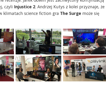
 recenzje: Jarek Gowin jest zachwycony kontynuacją
j, czyli
Injustice 2
. Andrzej Kutys z kolei przyznaje, że
 klimatach science fiction gra
The Surge
może się