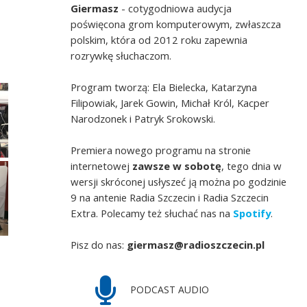
Giermasz
- cotygodniowa audycja
poświęcona grom komputerowym, zwłaszcza
polskim, która od 2012 roku zapewnia
rozrywkę słuchaczom.
Program tworzą: Ela Bielecka, Katarzyna
Filipowiak, Jarek Gowin, Michał Król, Kacper
Narodzonek i Patryk Srokowski.
Premiera nowego programu na stronie
internetowej
zawsze w sobotę
, tego dnia w
wersji skróconej usłyszeć ją można po godzinie
9 na antenie Radia Szczecin i Radia Szczecin
Extra. Polecamy też słuchać nas na
Spotify
.
Pisz do nas:
giermasz@radioszczecin.pl
PODCAST AUDIO