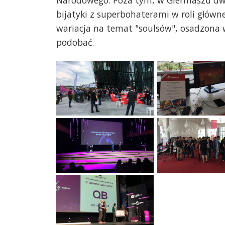
Narodowego. Poza tym, w Giermaszu dwie
bijatyki z superbohaterami w roli główne
wariacja na temat "soulsów", osadzona w
podobać.