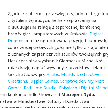
Zgodnie z obietnicą z zeszłego tygodnia - i zgodni
z tytułem tej audycji, he he - zapraszamy na
dłuuuuugaśną relację z tegorocznej konferencji
branży gier komputerowych w Krakowie.
Digital
Dragons
ma już ugruntowaną pozycję i naprawdę
coraz więcej ciekawych gości nie tylko z kraju, ale i
z uznanych zagranicznych studiów tworzących gry
Nasz specjalny wysłannik Giermaszu Michał Król
miał okazję nagrać wywiady z przedstawicielami
takich studiów jak:
Artifex Mundi
,
Destructive
Creations
,
Juggler Games
,
Scriptwelder
,
My Next
Games
,
Red Limb Studio
,
Polyslash
i
Digital Melod
rem konkursu Indie Showcase i
Maciejem Dydo
,
twa w Ministerstwie Kultury i Dziedzictwa