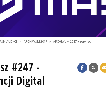
WUM AUDYCJI
»
ARCHIWUM 2017
»
ARCHIWUM 2017, czerwiec
sz #247 -
cji Digital