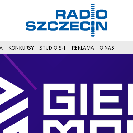
A
KONKURSY
STUDIO S-1
REKLAMA
O NAS