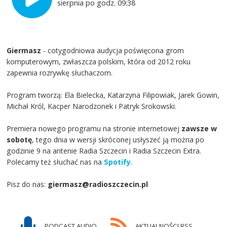
sierpnia po godz. 09:38
Giermasz
- cotygodniowa audycja poświęcona grom
komputerowym, zwłaszcza polskim, która od 2012 roku
zapewnia rozrywkę słuchaczom.
Program tworzą: Ela Bielecka, Katarzyna Filipowiak, Jarek Gowin,
Michał Król, Kacper Narodzonek i Patryk Srokowski.
Premiera nowego programu na stronie internetowej
zawsze w
sobotę
, tego dnia w wersji skróconej usłyszeć ją można po
godzinie 9 na antenie Radia Szczecin i Radia Szczecin Extra.
Polecamy też słuchać nas na
Spotify
.
Pisz do nas:
giermasz@radioszczecin.pl
PODCAST AUDIO
AKTUALNOŚCI RSS