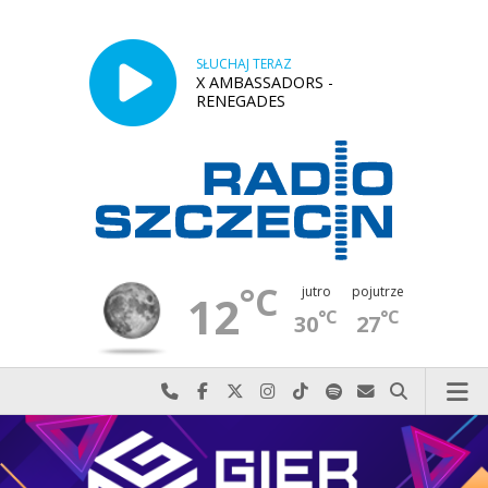
SŁUCHAJ TERAZ
X AMBASSADORS -
RENEGADES
°C
jutro
pojutrze
12
°C
°C
30
27
Najlepiej po prostu do nas zadzwoń
Odwiedź nas na Facebook-u
Odwiedź nas na X
Odwiedź nas na Instagram-ie
Odwiedź nas na TikTok-u
Szukaj nas na Spotify
Wyślij do nas w
Szukaj