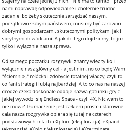
stajemy na czele jednej z nich. "Nie ma to tamto", przed
nami naprawdę odpowiedzialne i cholernie trudne
zadanie, bo żeby skutecznie zarządzać naszym,
początkowo słabym państwem, musimy być zarówno
dobrymi gospodarzami, skutecznymi politykami jak i
sprytnymi dowódcami. A jak do tego dojdziemy, to już
tylko i wyłącznie nasza sprawa.
Od samego początku rozgrywki znamy więc tylko i
wyłącznie nasz główny cel - a jest nim, no co będę Wam
"ściemniał," młócka i zdobycie totalnej władzy, czyli to
co fani strategii lubią najbardziej. A to co nas na naszej
drodze czeka doskonale oddaje nazwa gatunku gry z
jakiej wywodzi się Endless Space - czyli 4X. Nic wam to
nie mówi? Tłumaczenie jest całkiem proste i klarowne -
cała nasza rozgrywka opiera się tutaj na czterech
podstawowych celach: eXplore (eksploracja), eXpand
(ekspansja), eXploit (eksploatacja) i eXterminate