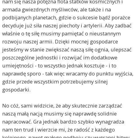
nam się nasza potężna flota statków kosmicznych i
armada gwiezdnych myśliwców, ale także i na
podbijanych planetach, gdzie o sukcesie bądź porażce
decyduje już siła naszej piechoty i artylerii. Aby zadbać
właśnie o tę siłę musimy pamiętać o nieustannym
rozwoju naszej armii. Dzięki mocnej gospodarce
jesteśmy w stanie zwiększać naszą siłę ognia, ulepszać
poszczególne jednostki i rozwijać im dodatkowe
umiejętności - to wszystko jednak kosztuje - i to
naprawdę sporo - tak więc wracamy do punktu wyjścia,
gdzie przede wszystkim potrzebujemy silnej
gospodarki.
No cóż, sami widzicie, że aby skutecznie zarządzać
naszą małą nacją musimy się naprawdę solidnie
napracować. Gra jednak bardzo szybko wynagradza
nam ten trud i wierzcie mi, że radość z każdego
kolejnego, nawet małego podboju czy wygranej bitwy