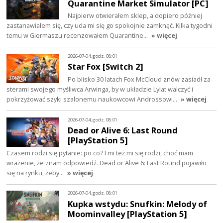
Quarantine Market Simulator [PC]
Najpierw otwierałem sklep, a dopiero później
zastanawiałem się, czy uda mi się go spokojnie zamknąć. Kilka tygodni
temu w Giermaszu recenzowałem Quarantine…
» więcej
2026-07-04, godz. 08:01
Star Fox [Switch 2]
Po blisko 30 latach Fox McCloud znów zasiadł za
sterami swojego myśliwca Arwinga, by w układzie Lylat walczyć i
pokrzyżować szyki szalonemu naukowcowi Androssowi…
» więcej
2026-07-04, godz. 08:01
Dead or Alive 6: Last Round
[PlayStation 5]
Czasem rodzi się pytanie: po co? I mi też mi się rodzi, choć mam
wrażenie, że znam odpowiedź. Dead or Alive 6: Last Round pojawiło
się na rynku, żeby…
» więcej
2026-07-04, godz. 08:01
Kupka wstydu: Snufkin: Melody of
Moominvalley [PlayStation 5]