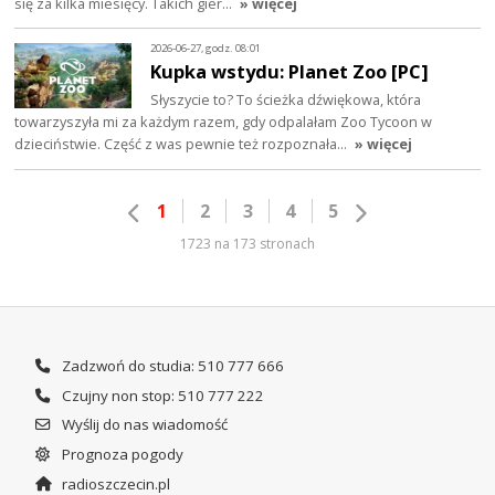
się za kilka miesięcy. Takich gier…
» więcej
2026-06-27, godz. 08:01
Kupka wstydu: Planet Zoo [PC]
Słyszycie to? To ścieżka dźwiękowa, która
towarzyszyła mi za każdym razem, gdy odpalałam Zoo Tycoon w
dzieciństwie. Część z was pewnie też rozpoznała…
» więcej
1
2
3
4
5
1723 na 173 stronach
Zadzwoń do studia: 510 777 666
Czujny non stop: 510 777 222
Wyślij do nas wiadomość
Prognoza pogody
radioszczecin.pl