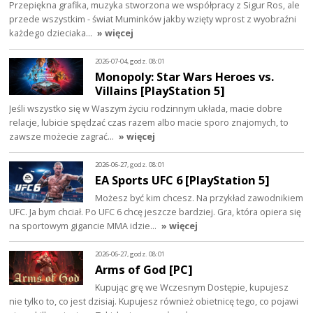
Przepiękna grafika, muzyka stworzona we współpracy z Sigur Ros, ale
przede wszystkim - świat Muminków jakby wzięty wprost z wyobraźni
każdego dzieciaka…
» więcej
2026-07-04, godz. 08:01
Monopoly: Star Wars Heroes vs.
Villains [PlayStation 5]
Jeśli wszystko się w Waszym życiu rodzinnym układa, macie dobre
relacje, lubicie spędzać czas razem albo macie sporo znajomych, to
zawsze możecie zagrać…
» więcej
2026-06-27, godz. 08:01
EA Sports UFC 6 [PlayStation 5]
Możesz być kim chcesz. Na przykład zawodnikiem
UFC. Ja bym chciał. Po UFC 6 chcę jeszcze bardziej. Gra, która opiera się
na sportowym gigancie MMA idzie…
» więcej
2026-06-27, godz. 08:01
Arms of God [PC]
Kupując grę we Wczesnym Dostępie, kupujesz
nie tylko to, co jest dzisiaj. Kupujesz również obietnicę tego, co pojawi