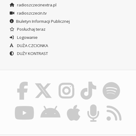
radioszczecinextra.pl
radioszczecin.tv
Biuletyn Informacji Publicznej
Posłuchaj teraz
Logowanie
DUŻA CZCIONKA
DUŻY KONTRAST