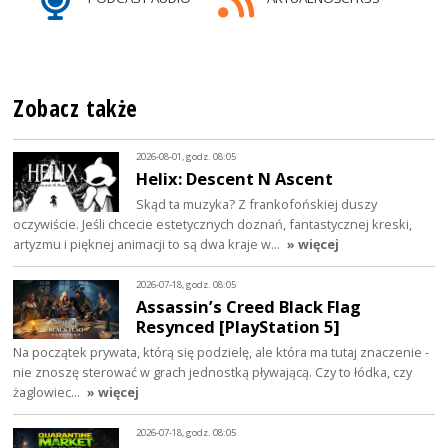
Zobacz także
2026-08-01, godz. 08:05
Helix: Descent N Ascent
Skąd ta muzyka? Z frankofońskiej duszy
oczywiście. Jeśli chcecie estetycznych doznań, fantastycznej kreski,
artyzmu i pięknej animacji to są dwa kraje w…
» więcej
2026-07-18, godz. 08:05
Assassin’s Creed Black Flag
Resynced [PlayStation 5]
Na początek prywata, którą się podzielę, ale która ma tutaj znaczenie -
nie znoszę sterować w grach jednostką pływającą. Czy to łódka, czy
żaglowiec…
» więcej
2026-07-18, godz. 08:05