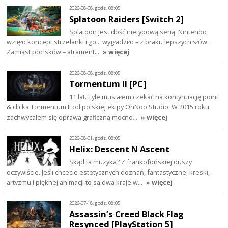
2026-08-08, godz. 08:05
Splatoon Raiders [Switch 2]
Splatoon jest dość nietypową serią. Nintendo
wzięło koncept strzelanki i go… wygładziło – z braku lepszych słów.
Zamiast pocisków – atrament…
» więcej
2026-08-08, godz. 08:05
Tormentum II [PC]
11 lat. Tyle musiałem czekać na kontynuację point
& clicka Tormentum II od polskiej ekipy OhNoo Studio. W 2015 roku
zachwycałem się oprawą graficzną mocno…
» więcej
2026-08-01, godz. 08:05
Helix: Descent N Ascent
Skąd ta muzyka? Z frankofońskiej duszy
oczywiście. Jeśli chcecie estetycznych doznań, fantastycznej kreski,
artyzmu i pięknej animacji to są dwa kraje w…
» więcej
2026-07-18, godz. 08:05
Assassin’s Creed Black Flag
Resynced [PlayStation 5]