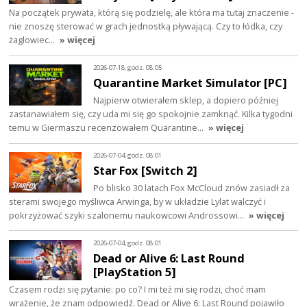
Na początek prywata, którą się podzielę, ale która ma tutaj znaczenie -
nie znoszę sterować w grach jednostką pływającą. Czy to łódka, czy
żaglowiec…
» więcej
2026-07-18, godz. 08:05
Quarantine Market Simulator [PC]
Najpierw otwierałem sklep, a dopiero później
zastanawiałem się, czy uda mi się go spokojnie zamknąć. Kilka tygodni
temu w Giermaszu recenzowałem Quarantine…
» więcej
2026-07-04, godz. 08:01
Star Fox [Switch 2]
Po blisko 30 latach Fox McCloud znów zasiadł za
sterami swojego myśliwca Arwinga, by w układzie Lylat walczyć i
pokrzyżować szyki szalonemu naukowcowi Androssowi…
» więcej
2026-07-04, godz. 08:01
Dead or Alive 6: Last Round
[PlayStation 5]
Czasem rodzi się pytanie: po co? I mi też mi się rodzi, choć mam
wrażenie, że znam odpowiedź. Dead or Alive 6: Last Round pojawiło