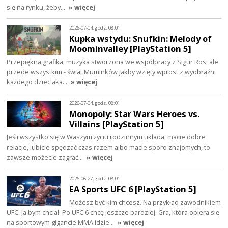
się na rynku, żeby…
» więcej
2026-07-04, godz. 08:01
Kupka wstydu: Snufkin: Melody of
Moominvalley [PlayStation 5]
Przepiękna grafika, muzyka stworzona we współpracy z Sigur Ros, ale
przede wszystkim - świat Muminków jakby wzięty wprost z wyobraźni
każdego dzieciaka…
» więcej
2026-07-04, godz. 08:01
Monopoly: Star Wars Heroes vs.
Villains [PlayStation 5]
Jeśli wszystko się w Waszym życiu rodzinnym układa, macie dobre
relacje, lubicie spędzać czas razem albo macie sporo znajomych, to
zawsze możecie zagrać…
» więcej
2026-06-27, godz. 08:01
EA Sports UFC 6 [PlayStation 5]
Możesz być kim chcesz. Na przykład zawodnikiem
UFC. Ja bym chciał. Po UFC 6 chcę jeszcze bardziej. Gra, która opiera się
na sportowym gigancie MMA idzie…
» więcej