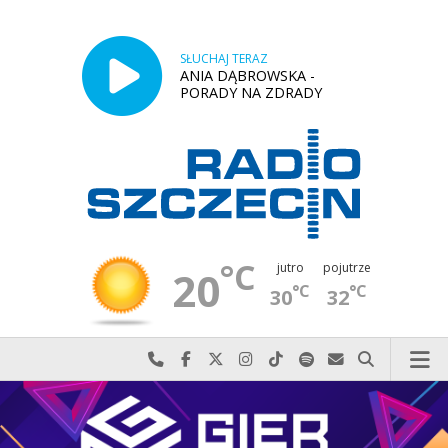
SŁUCHAJ TERAZ
ANIA DĄBROWSKA -
PORADY NA ZDRADY
°C
jutro
pojutrze
20
°C
°C
30
32
Najlepiej po prostu do nas zadzwoń
Odwiedź nas na Facebook-u
Odwiedź nas na X
Odwiedź nas na Instagram-ie
Odwiedź nas na TikTok-u
Szukaj nas na Spotify
Wyślij do nas w
Szukaj