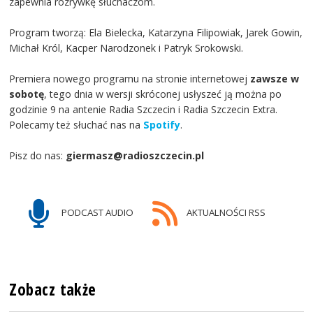
zapewnia rozrywkę słuchaczom.
Program tworzą: Ela Bielecka, Katarzyna Filipowiak, Jarek Gowin,
Michał Król, Kacper Narodzonek i Patryk Srokowski.
Premiera nowego programu na stronie internetowej
zawsze w
sobotę
, tego dnia w wersji skróconej usłyszeć ją można po
godzinie 9 na antenie Radia Szczecin i Radia Szczecin Extra.
Polecamy też słuchać nas na
Spotify
.
Pisz do nas:
giermasz@radioszczecin.pl
PODCAST AUDIO
AKTUALNOŚCI RSS
Zobacz także