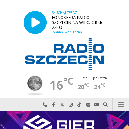
SŁUCHAJ TERAZ
FONOSFERA RADIO
SZCZECIN NA WIECZÓR do
22:00
Joanna Skonieczna
°C
jutro
pojutrze
16
°C
°C
20
24
Najlepiej po prostu do nas zadzwoń
Odwiedź nas na Facebook-u
Odwiedź nas na X
Odwiedź nas na Instagram-ie
Odwiedź nas na TikTok-u
Szukaj nas na Spotify
Wyślij do nas w
Szukaj