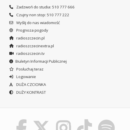
Zadzwoń do studia: 510 777 666
Czujny non stop: 510 777 222
Wyślij do nas wiadomość
Prognoza pogody
radioszczecin.pl
radioszczecinextra.pl
radioszczecin.tv
Biuletyn Informacji Publicznej
Posłuchaj teraz
Logowanie
DUŻA CZCIONKA
DUŻY KONTRAST