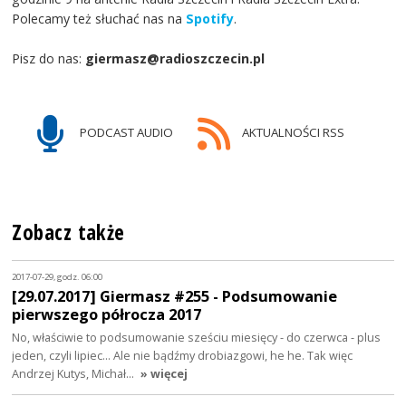
Polecamy też słuchać nas na
Spotify
.
Pisz do nas:
giermasz@radioszczecin.pl
PODCAST AUDIO
AKTUALNOŚCI RSS
Zobacz także
2017-07-29, godz. 06:00
[29.07.2017] Giermasz #255 - Podsumowanie
pierwszego półrocza 2017
No, właściwie to podsumowanie sześciu miesięcy - do czerwca - plus
jeden, czyli lipiec... Ale nie bądźmy drobiazgowi, he he. Tak więc
Andrzej Kutys, Michał…
» więcej