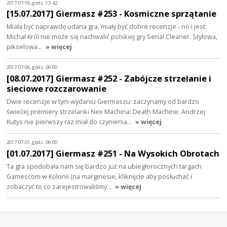
2017-07-16, godz. 13:42
[15.07.2017] Giermasz #253 - Kosmiczne sprzątanie
Miała być naprawdę udana gra, miały być dobre recenzje - no i jest:
Michał Król nie może się nachwalić polskiej gry Serial Cleaner. Stylowa,
pikselowa…
» więcej
2017-07-08, godz. 06:00
[08.07.2017] Giermasz #252 - Zabójcze strzelanie i
sieciowe rozczarowanie
Dwie recenzje w tym wydaniu Giermaszu: zaczynamy od bardzo
świeżej premiery strzelanki Nex Machina: Death Machine. Andrzej
Kutys nie pierwszy raz miał do czynienia…
» więcej
2017-07-01, godz. 06:00
[01.07.2017] Giermasz #251 - Na Wysokich Obrotach
Ta gra spodobała nam się bardzo już na ubiegłorocznych targach
Gamescom w Kolonii (na marginesie, kliknijcie aby posłuchać i
zobaczyć to co zarejestrowaliśmy…
» więcej