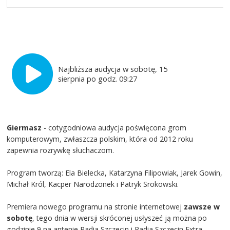
Najbliższa audycja w sobotę, 15
sierpnia po godz. 09:27
Giermasz
- cotygodniowa audycja poświęcona grom
komputerowym, zwłaszcza polskim, która od 2012 roku
zapewnia rozrywkę słuchaczom.
Program tworzą: Ela Bielecka, Katarzyna Filipowiak, Jarek Gowin,
Michał Król, Kacper Narodzonek i Patryk Srokowski.
Premiera nowego programu na stronie internetowej
zawsze w
sobotę
, tego dnia w wersji skróconej usłyszeć ją można po
godzinie 9 na antenie Radia Szczecin i Radia Szczecin Extra.