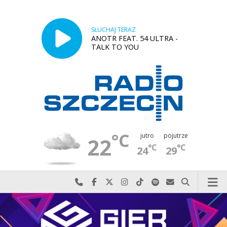
SŁUCHAJ TERAZ
ANOTR FEAT. 54 ULTRA -
TALK TO YOU
°C
jutro
pojutrze
22
°C
°C
24
29
Najlepiej po prostu do nas zadzwoń
Odwiedź nas na Facebook-u
Odwiedź nas na X
Odwiedź nas na Instagram-ie
Odwiedź nas na TikTok-u
Szukaj nas na Spotify
Wyślij do nas w
Szukaj