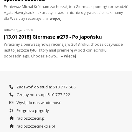
Ponieważ Michał Król nam zachorzał, ten Giermasz pomogła prowadzić
Agata Hawrylczuk - akurat tym razem nic nie ogrywała, ale i tak mamy
dla Was trzy recenzje…
» więcej
2018-01-13, godz. 18:37
[13.01.2018] Giermasz #279 - Po japońsku
Wracamy z pierwszą nową recenzją w 2018 roku, chociaż oczywiście
jest to jeszcze tytuł, który miał premierę w pod koniec roku
poprzedniego. Chociaż słowo…
» więcej
Zadzwoń do studia: 510 777 666
Czujny non stop: 510 777 222
Wyślij do nas wiadomość
Prognoza pogody
radioszczecin.pl
radioszczecinextra.pl