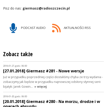
Pisz do nas:
giermasz@radioszczecin.pl
PODCAST AUDIO
AKTUALNOŚCI RSS
Zobacz także
2018-01-27, godz. 06:00
[27.01.2018] Giermasz #281 - Nowe wersje
Już w przypadku poprzedniej części dostaliśmy chyba ze trzy wydania -
zobaczymy jak będzie w przypadku najnowszej odsłony słynnej serii
bijatyk: Jarek Gowin…
» więcej
2018-01-20, godz. 06:00
[20.01.2018] Giermasz #280 - Na morzu, drodze i w
oparach absurdu