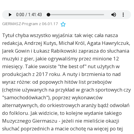
GIERMASZ-Program z 06.01.17
Tytuł chyba wszystko wyjaśnia: tak więc cała nasza
redakcja, Andrzej Kutys, Michał Król, Agata Hawrylczuk,
Jarek Gowin i Łukasz Rabikowski zaprasza do słuchania
muzyki z gier, jakie ogrywaliśmy przez minione 12
miesięcy. Takie swoiste "the best of" nut użytych w
produkcjach z 2017 roku. A nuty i brzmienia to nad
wyraz różne: od popowych hitów list przebojów
(chętnie używanych na przykład w grach sportowych czy
"samochodówkach"), poprzez wykonawców
alternatywnych, do orkiestrowych aranży bądź odwołań
do folkloru. Jak widzicie, to kolejne wydanie takiego
Muzycznego Giermaszu - jeżeli nie mieliście okazji
słuchać poprzednich a macie ochotę na więcej po tej