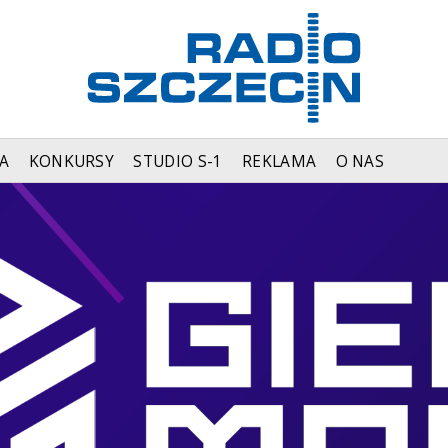
A
KONKURSY
STUDIO S-1
REKLAMA
O NAS