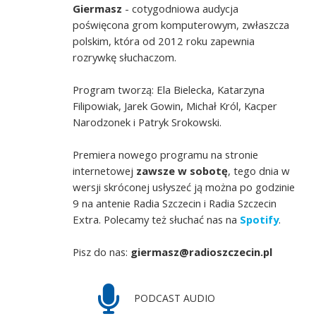
Giermasz
- cotygodniowa audycja
poświęcona grom komputerowym, zwłaszcza
polskim, która od 2012 roku zapewnia
rozrywkę słuchaczom.
Program tworzą: Ela Bielecka, Katarzyna
Filipowiak, Jarek Gowin, Michał Król, Kacper
Narodzonek i Patryk Srokowski.
Premiera nowego programu na stronie
internetowej
zawsze w sobotę
, tego dnia w
wersji skróconej usłyszeć ją można po godzinie
9 na antenie Radia Szczecin i Radia Szczecin
Extra. Polecamy też słuchać nas na
Spotify
.
Pisz do nas:
giermasz@radioszczecin.pl
PODCAST AUDIO