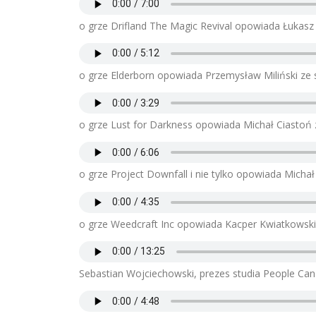
o grze Drifland The Magic Revival opowiada Łukasz 
o grze Elderborn opowiada Przemysław Miliński ze 
o grze Lust for Darkness opowiada Michał Ciastoń
o grze Project Downfall i nie tylko opowiada Mich
o grze Weedcraft Inc opowiada Kacper Kwiatkowski 
Sebastian Wojciechowski, prezes studia People Can