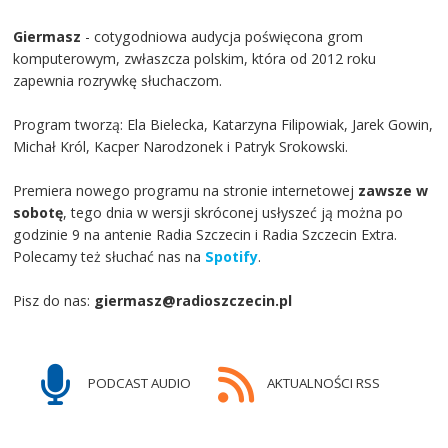
Giermasz
- cotygodniowa audycja poświęcona grom
komputerowym, zwłaszcza polskim, która od 2012 roku
zapewnia rozrywkę słuchaczom.
Program tworzą: Ela Bielecka, Katarzyna Filipowiak, Jarek Gowin,
Michał Król, Kacper Narodzonek i Patryk Srokowski.
Premiera nowego programu na stronie internetowej
zawsze w
sobotę
, tego dnia w wersji skróconej usłyszeć ją można po
godzinie 9 na antenie Radia Szczecin i Radia Szczecin Extra.
Polecamy też słuchać nas na
Spotify
.
Pisz do nas:
giermasz@radioszczecin.pl
PODCAST AUDIO
AKTUALNOŚCI RSS