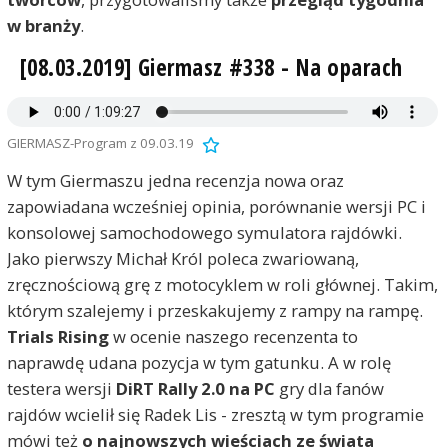
w branży
.
[08.03.2019] Giermasz #338 - Na oparach
GIERMASZ-Program z 09.03.19
W tym Giermaszu jedna recenzja nowa oraz
zapowiadana wcześniej opinia, porównanie wersji PC i
konsolowej samochodowego symulatora rajdówki.
Jako pierwszy Michał Król poleca zwariowaną,
zręcznościową grę z motocyklem w roli głównej. Takim,
którym szalejemy i przeskakujemy z rampy na rampę.
Trials Rising
w ocenie naszego recenzenta to
naprawdę udana pozycja w tym gatunku. A w rolę
testera wersji
DiRT Rally 2.0 na PC
gry dla fanów
rajdów wcielił się Radek Lis - zresztą w tym programie
mówi też
o najnowszych wieściach ze świata