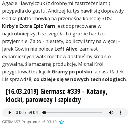
Agacie Hawrylczuk (z drobnymi zastrzeżeniami)
przypadła do gustu. Andrzej Kutys bawił się doprawdy
słodką platformówką na przenośną konsolę 3DS:
Kirby’s Extra Epic Yarn
jest dopracowane w
najdrobniejszych szczegółach i gra się bardzo
przyjemnie. Za to - niestety, bo liczyliśmy na więcej -
Jarek Gowin nie poleca
Left Alive
: zamiast
dynamicznych walk mechów dostaliśmy średnio
grywalną, ślamazarną produkcję. Michał Król
przygotował też kącik
Gramy po polsku
, a nasz Radek
Lis sprawdził,
co dzieje się w nowych technologiach
.
[16.03.2019] Giermasz #339 - Katany,
klocki, parowozy i szpiedzy
GIERMASZ-Program z 16.03.19