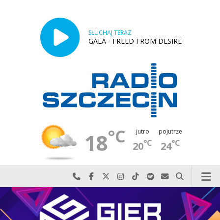
SŁUCHAJ TERAZ
GALA - FREED FROM DESIRE
°C
jutro
pojutrze
18
°C
°C
20
24
Najlepiej po prostu do nas zadzwoń
Odwiedź nas na Facebook-u
Odwiedź nas na X
Odwiedź nas na Instagram-ie
Odwiedź nas na TikTok-u
Szukaj nas na Spotify
Wyślij do nas w
Szukaj