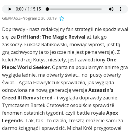
GIERMASZ-Program z 30.03.19
Doprawdy - nasz redakcyjny fan strategii nie spodziewał
się, że
Driftland: The Magic Revival
aż tak go
zaskoczy. Łukasz Rabikowski, mówiąc wprost, jest tą
grą zachwycony (a to jeszcze nie jest pełna wersja). Z
kolei Andrzej Kutys, niestety, jest zawiedziony
One
Piece: World Seeker
. Oparta na popularnym anime gra
wygląda ładnie, ma otwarty świat... no, pusty otwarty
świat... Agata Hawrylczuk sprawdziła, jak wygląda
odnowiona na nową generację wersja
Assassin's
Creed III Remastered
- i wygląda doprawdy zacnie.
Tymczasem Bartek Czetowicz osobiście sprawdził
fenomen ostatnich tygodni, czyli battle royale
Apex
Legends
. Tak, tak - to działa, zresztą możecie sami za
darmo ściągnąć i sprawdzić. Michał Król przygotował