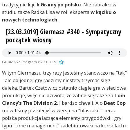
tradycyjnie kącik
Gramy po polsku
. Nie zabrakło w
studiu także Radka Lisa w roli eksperta
w kąciku o
nowych technologiach
.
[23.03.2019] Giermasz #340 - Sympatyczny
początek wiosny
GIERMASZ-Program z 23.03.19
W tym Giermaszu trzy razy jesteśmy stanowczo na "tak"
- ale od jednej gry radzimy niestety trzymać się z
daleka. Bartek Czetowicz ostatnio ciągle gra w sieciowe
produkcje, więc nie dziwota, że zabrał się także za
Tom
Clancy’s The Division 2
. I bardzo chwali. A o
Beat Cop
mówiliśmy już kiedyś w wersji na "blaszaki" - teraz
polska produkcja łącząca elementy przygodówki i gry
typu "time management" zadebiutowała na konsolach i