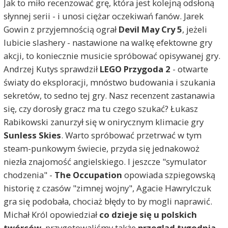
Jak to miło recenzować grę, która jest kolejną odsłoną
słynnej serii - i unosi ciężar oczekiwań fanów. Jarek
Gowin z przyjemnością ograł
Devil May Cry 5
, jeżeli
lubicie slashery - nastawione na walkę efektowne gry
akcji, to koniecznie musicie spróbować opisywanej gry.
Andrzej Kutys sprawdził
LEGO Przygoda 2
- otwarte
światy do eksploracji, mnóstwo budowania i szukania
sekretów, to sedno tej gry. Nasz recenzent zastanawia
się, czy dorosły gracz ma tu czego szukać? Łukasz
Rabikowski zanurzył się w onirycznym klimacie gry
Sunless Skies
. Warto spróbować przetrwać w tym
steam-punkowym świecie, przyda się jednakowoż
niezła znajomość angielskiego. I jeszcze "symulator
chodzenia" -
The Occupation
opowiada szpiegowską
historię z czasów "zimnej wojny", Agacie Hawrylczuk
gra się podobała, chociaż błędy to by mogli naprawić.
Michał Król opowiedział
co dzieje się u polskich
twórców
, przygotowaliśmy także
przegląd tygodnia