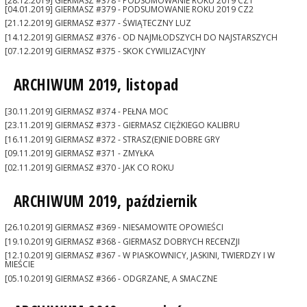
[28.12.2019] GIERMASZ #378 - PODSUMOWANIE ROKU 2019 CZ1
[04.01.2019] GIERMASZ #379 - PODSUMOWANIE ROKU 2019 CZ2
[21.12.2019] GIERMASZ #377 - ŚWIĄTECZNY LUZ
[14.12.2019] GIERMASZ #376 - OD NAJMŁODSZYCH DO NAJSTARSZYCH
[07.12.2019] GIERMASZ #375 - SKOK CYWILIZACYJNY
ARCHIWUM 2019, listopad
[30.11.2019] GIERMASZ #374 - PEŁNA MOC
[23.11.2019] GIERMASZ #373 - GIERMASZ CIĘŻKIEGO KALIBRU
[16.11.2019] GIERMASZ #372 - STRASZ(E)NIE DOBRE GRY
[09.11.2019] GIERMASZ #371 - ZMYŁKA
[02.11.2019] GIERMASZ #370 - JAK CO ROKU
ARCHIWUM 2019, październik
[26.10.2019] GIERMASZ #369 - NIESAMOWITE OPOWIEŚCI
[19.10.2019] GIERMASZ #368 - GIERMASZ DOBRYCH RECENZJI
[12.10.2019] GIERMASZ #367 - W PIASKOWNICY, JASKINI, TWIERDZY I W
MIEŚCIE
[05.10.2019] GIERMASZ #366 - ODGRZANE, A SMACZNE