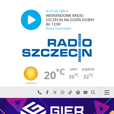
SŁUCHAJ TERAZ
WEEKENDOWE RADIO
SZCZECIN NA DZIEŃ DOBRY
do 12:00
Beata Użarowska
°C
jutro
pojutrze
20
°C
°C
30
32
Najlepiej po prostu do nas zadzwoń
Odwiedź nas na Facebook-u
Odwiedź nas na X
Odwiedź nas na Instagram-ie
Odwiedź nas na TikTok-u
Szukaj nas na Spotify
Wyślij do nas w
Szukaj