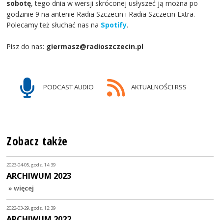
sobotę
, tego dnia w wersji skróconej usłyszeć ją można po
godzinie 9 na antenie Radia Szczecin i Radia Szczecin Extra.
Polecamy też słuchać nas na
Spotify
.
Pisz do nas:
giermasz@radioszczecin.pl
PODCAST AUDIO
AKTUALNOŚCI RSS
Zobacz także
2023-04-05, godz. 14:39
ARCHIWUM 2023
» więcej
2022-03-29, godz. 12:39
ARCHIWUM 2022