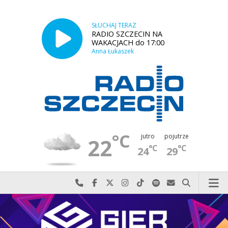
SŁUCHAJ TERAZ
RADIO SZCZECIN NA
WAKACJACH do 17:00
Anna Łukaszek
°C
jutro
pojutrze
22
°C
°C
24
29
Najlepiej po prostu do nas zadzwoń
Odwiedź nas na Facebook-u
Odwiedź nas na X
Odwiedź nas na Instagram-ie
Odwiedź nas na TikTok-u
Szukaj nas na Spotify
Wyślij do nas w
Szukaj