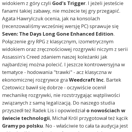
widokiem z góry czyli
God's Trigger
. I jeżeli jesteście
fanami takiej zabawy, nie możecie tej gry przegapić.
Agata Hawrylczuk ocenia, jak na konsolach
(recenzowaliśmy wcześniej wersję PC) sprawuje się
Seven: The Days Long Gone Enhanced Edition
.
Połączenie gry RPG z klasycznym, izometrycznym
widokiem oraz zręcznościowej rozgrywki niczym z serii
Assassin's Creed zdaniem naszej koleżanki jak
najbardziej można polecić. I jeszcze kontrowersyjna w
tematyce - hodowania "trawki" - acz klasyczna w
ekonomicznej rozgrywce gra
Weedcraft Inc
. Bartek
Czetowicz bawił się dobrze - oczywiście ocenił
mechanikę rozgrywki, nie rozstrzygając wątpliwości
związanych z samą legalizacją. Do naszego studia
przyszedł też Radek Lis i opowiedział
o nowościach w
świecie technologii
, Michał Król przygotował też kącik
Gramy po polsku
. No - właściwie to cała ta audycja jest