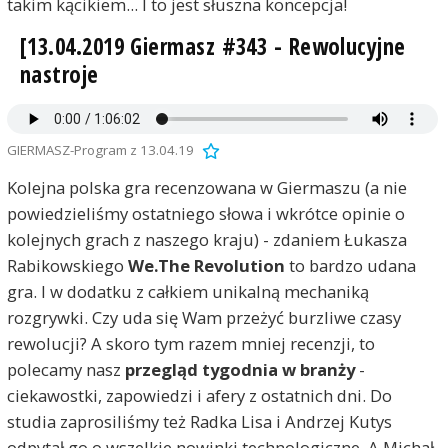
takim kącikiem... I to jest słuszna koncepcja!
[13.04.2019 Giermasz #343 - Rewolucyjne
nastroje
GIERMASZ-Program z 13.04.19
Kolejna polska gra recenzowana w Giermaszu (a nie
powiedzieliśmy ostatniego słowa i wkrótce opinie o
kolejnych grach z naszego kraju) - zdaniem Łukasza
Rabikowskiego
We.The Revolution
to bardzo udana
gra. I w dodatku z całkiem unikalną mechaniką
rozgrywki. Czy uda się Wam przeżyć burzliwe czasy
rewolucji? A skoro tym razem mniej recenzji, to
polecamy nasz
przegląd tygodnia w branży
-
ciekawostki, zapowiedzi i afery z ostatnich dni. Do
studia zaprosiliśmy też Radka Lisa i Andrzej Kutys
odpytał go o wszelkie nowinki technologiczne. A Michał