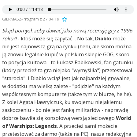
GIERMASZ-Program z 27.04.19
Skąd pomysł, żeby dawać jako nową recenzję gry z 1996
roku?!
- ktoś może się zapytać... No tak,
Diablo
może
nie jest najnowszą grą na rynku (heh), ale skoro można
ją znowu legalnie kupić w polskim sklepie GOG, skoro
to pozycja kultowa - to Łukasz Rabikowski, fan gatunku
(który przecież ta gra niejako "wymyśliła") przetestował
"starocia". I Diablo wciąż jest jak najbardziej grywalne,
w dodatku ma wielką zaletę - "pójdzie" na każdym
współczesnym komputerze (także tym w biurze, he he).
Z kolei Agata Hawrylczuk, ku swojemu niejakiemu
zaskoczeniu - bo nie jest fanką militariów - naprawdę
dobrze bawiła się konsolową wersją sieciowego
World
of Warships: Legends
. A przecież sami możecie
przetestować za darmo (także na PC), nasza redakcyjna