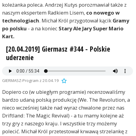
koleżanka poleca. Andrzej Kutys porozmawiał także z
naszym ekspertem Radkiem Lisem,
co nowego w
technologiach
. Michał Król przygotował kącik
Gramy
po polsku
- a na koniec
Stary Ale Jary Super Mario
Kart.
[20.04.2019] Giermasz #344 - Polskie
uderzenie
GIERMASZ-Program z 20.04.19
Dopiero co (w ubiegłym programie) recenzowaliśmy
bardzo udaną polską produkcję (We. The Revolution, a
nieco wcześniej także nad wyraz chwalone przez nas
Driftland: The Magic Revival) - a tu mamy kolejne aż
trzy gry z naszego kraju. I wszystkie trzy możemy
polecić. Michał Król przetestował krwawą strzelankę z