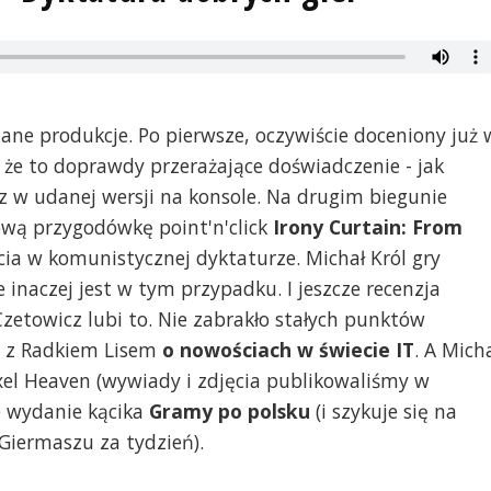
udane produkcje. Po pierwsze, oczywiście doceniony już 
, że to doprawdy przerażające doświadczenie - jak
az w udanej wersji na konsole. Na drugim biegunie
wą przygodówkę point'n'click
Irony Curtain: From
cia w komunistycznej dyktaturze. Michał Król gry
e inaczej jest w tym przypadku. I jeszcze recenzja
Czetowicz lubi to. Nie zabrakło stałych punktów
a z Radkiem Lisem
o nowościach w świecie IT
. A Mich
ixel Heaven (wywiady i zdjęcia publikowaliśmy w
e wydanie kącika
Gramy po polsku
(i szykuje się na
 Giermaszu za tydzień).