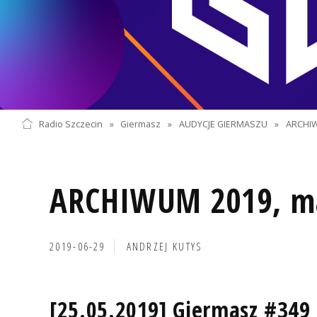
Radio Szczecin
»
Giermasz
»
AUDYCJE GIERMASZU
»
ARCHI
ARCHIWUM 2019, m
2019-06-29
ANDRZEJ KUTYS
[25.05.2019] Giermasz #349 