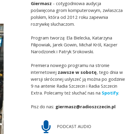
Giermasz
- cotygodniowa audycja
poświęcona grom komputerowym, zwłaszcza
polskim, która od 2012 roku zapewnia
rozrywkę słuchaczom.
Program tworzą: Ela Bielecka, Katarzyna
Filipowiak, Jarek Gowin, Michał Król, Kacper
Narodzonek i Patryk Srokowski.
Premiera nowego programu na stronie
internetowej
zawsze w sobotę
, tego dnia w
wersji skróconej usłyszeć ją można po godzinie
9 na antenie Radia Szczecin i Radia Szczecin
Extra. Polecamy też słuchać nas na
Spotify
.
Pisz do nas:
giermasz@radioszczecin.pl
PODCAST AUDIO