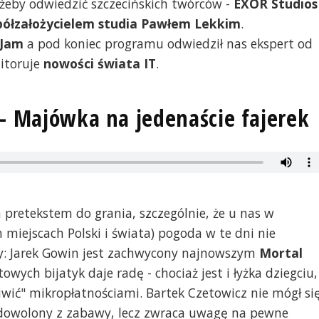
a, żeby odwiedzić szczecińskich twórców -
EXOR Studios
półzałożycielem studia Pawłem Lekkim
.
 Jam
a pod koniec programu odwiedził nas ekspert od
nitoruje
nowości świata IT
.
 - Majówka na jedenaście fajerek
pretekstem do grania, szczególnie, że u nas w
h miejscach Polski i świata) pogoda w te dni nie
my: Jarek Gowin jest zachwycony najnowszym
Mortal
owych bijatyk daje radę - chociaż jest i łyżka dziegciu,
iwić" mikropłatnościami. Bartek Czetowicz nie mógł si
zadowolony z zabawy, lecz zwraca uwagę na pewne