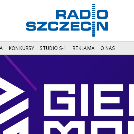
A
KONKURSY
STUDIO S-1
REKLAMA
O NAS