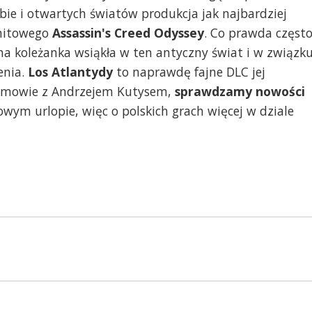
ie i otwartych światów produkcja jak najbardziej
 hitowego
Assassin's Creed Odyssey
. Co prawda częst
na koleżanka wsiąkła w ten antyczny świat i w związk
enia.
Los Atlantydy
to naprawdę fajne DLC jej
ozmowie z Andrzejem Kutysem,
sprawdzamy nowości
owym urlopie, więc o polskich grach więcej w dziale