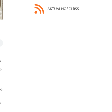
AKTUALNOŚCI RSS
Pixel Heaven 2019. Fot. Michał Król [Radio Szczecin]
o
,
na
s