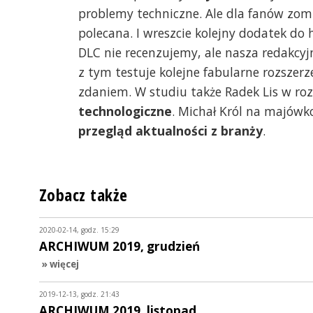
problemy techniczne. Ale dla fanów zomb
polecana. I wreszcie kolejny dodatek do
DLC nie recenzujemy, ale nasza redakcyj
z tym testuje kolejne fabularne rozszerz
zdaniem. W studiu także Radek Lis w r
technologiczne
. Michał Król na majówk
przegląd aktualności z branży
.
Zobacz także
2020-02-14, godz. 15:29
ARCHIWUM 2019, grudzień
» więcej
2019-12-13, godz. 21:43
ARCHIWUM 2019, listopad