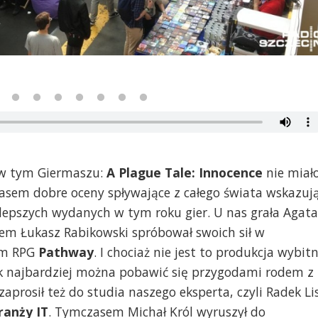
]
 w tym Giermaszu:
A Plague Tale: Innocence
nie miał
asem dobre oceny spływające z całego świata wskazują
lepszych wydanych w tym roku gier. U nas grała Agata
sem Łukasz Rabikowski spróbował swoich sił w
ym RPG
Pathway
. I chociaż nie jest to produkcja wybit
k najbardziej można pobawić się przygodami rodem z
zaprosił też do studia naszego eksperta, czyli Radek Li
ranży IT
. Tymczasem Michał Król wyruszył do