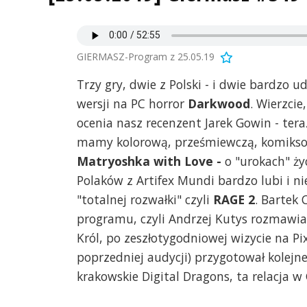
GIERMASZ-Program z 25.05.19
Trzy gry, dwie z Polski - i dwie bardzo 
wersji na PC horror
Darkwood
. Wierzcie
ocenia nasz recenzent Jarek Gowin - ter
mamy kolorową, prześmiewczą, komikso
Matryoshka with Love -
o "urokach" ży
Polaków z Artifex Mundi bardzo lubi i ni
"totalnej rozwałki" czyli
RAGE 2
. Bartek 
programu, czyli Andrzej Kutys rozmawi
Król, po zeszłotygodniowej wizycie na P
poprzedniej audycji) przygotował kolejn
krakowskie Digital Dragons, ta relacja w