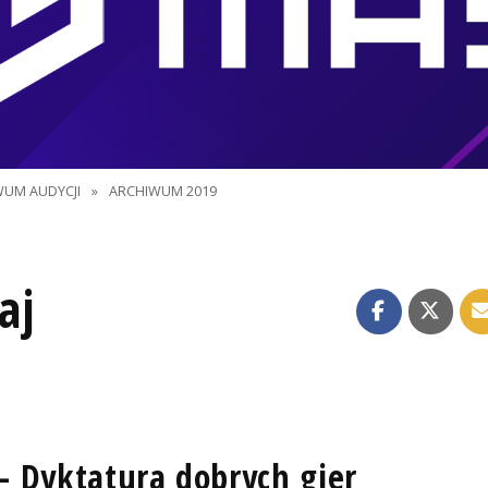
WUM AUDYCJI
»
ARCHIWUM 2019
aj
- Dyktatura dobrych gier