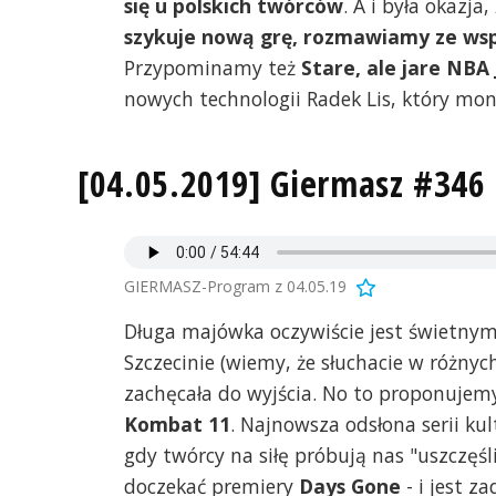
się u polskich twórców
. A i była okazj
szykuje nową grę, rozmawiamy ze ws
Przypominamy też
Stare, ale jare NBA
nowych technologii Radek Lis, który mo
[04.05.2019] Giermasz #346
GIERMASZ-Program z 04.05.19
Długa majówka oczywiście jest świetnym 
Szczecinie (wiemy, że słuchacie w różnyc
zachęcała do wyjścia. No to proponuje
Kombat 11
. Najnowsza odsłona serii kult
gdy twórcy na siłę próbują nas "uszczęśl
doczekać premiery
Days Gone
- i jest 