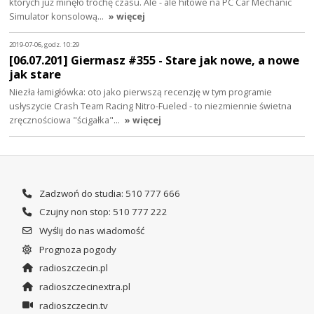
których już minęło trochę czasu. Ale - ale hitowe na PC Car Mechanic
Simulator konsolową…
» więcej
2019-07-06, godz. 10:29
[06.07.201] Giermasz #355 - Stare jak nowe, a nowe
jak stare
Niezła łamigłówka: oto jako pierwszą recenzję w tym programie
usłyszycie Crash Team Racing Nitro-Fueled - to niezmiennie świetna
zręcznościowa "ścigałka"…
» więcej
Zadzwoń do studia: 510 777 666
Czujny non stop: 510 777 222
Wyślij do nas wiadomość
Prognoza pogody
radioszczecin.pl
radioszczecinextra.pl
radioszczecin.tv