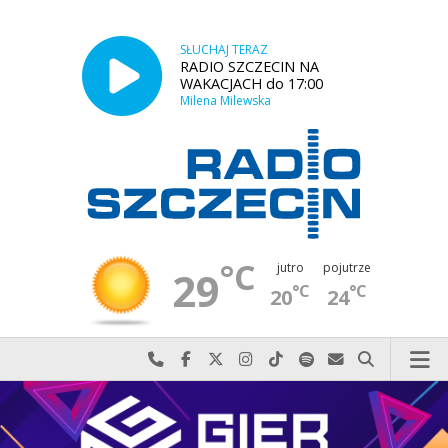
SŁUCHAJ TERAZ
RADIO SZCZECIN NA
WAKACJACH do 17:00
Milena Milewska
°C
jutro
pojutrze
29
°C
°C
20
24
Najlepiej po prostu do nas zadzwoń
Odwiedź nas na Facebook-u
Odwiedź nas na X
Odwiedź nas na Instagram-ie
Odwiedź nas na TikTok-u
Szukaj nas na Spotify
Wyślij do nas w
Szukaj