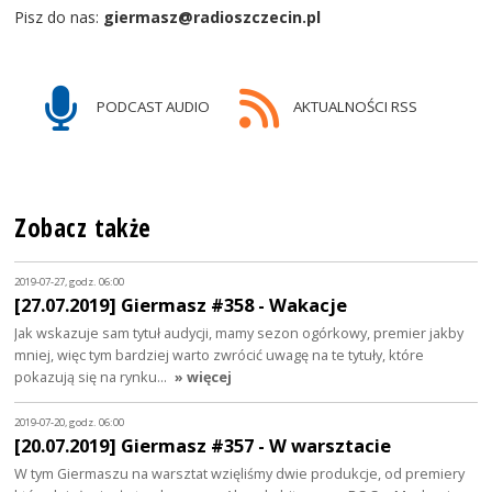
Pisz do nas:
giermasz@radioszczecin.pl
PODCAST AUDIO
AKTUALNOŚCI RSS
Zobacz także
2019-07-27, godz. 06:00
[27.07.2019] Giermasz #358 - Wakacje
Jak wskazuje sam tytuł audycji, mamy sezon ogórkowy, premier jakby
mniej, więc tym bardziej warto zwrócić uwagę na te tytuły, które
pokazują się na rynku…
» więcej
2019-07-20, godz. 06:00
[20.07.2019] Giermasz #357 - W warsztacie
W tym Giermaszu na warsztat wzięliśmy dwie produkcje, od premiery