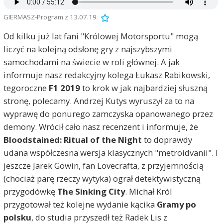
GIERMASZ-Program z 13.07.19
Od kilku już lat fani "Królowej Motorsportu" mogą
liczyć na kolejną odsłonę gry z najszybszymi
samochodami na świecie w roli głównej. A jak
informuje nasz redakcyjny kolega Łukasz Rabikowski,
tegoroczne
F1 2019
to krok w jak najbardziej słuszną
stronę, polecamy. Andrzej Kutys wyruszył za to na
wyprawę do ponurego zamczyska opanowanego przez
demony. Wrócił cało nasz recenzent i informuje, że
Bloodstained: Ritual of the Night
to doprawdy
udana współczesna wersja klasycznych "metroidvanii". I
jeszcze Jarek Gowin, fan Lovecrafta, z przyjemnością
(chociaż parę rzeczy wytyka) ograł detektywistyczną
przygodówkę
The Sinking City
. Michał Król
przygotował też kolejne wydanie kącika
Gramy po
polsku
, do studia przyszedł też Radek Lis z