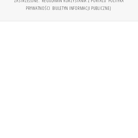
ZASTRZEŻONE.
REGULAMIN KORZYSTANIA Z PORTALU
POLITYKA
PRYWATNOŚCI
BIULETYN INFORMACJI PUBLICZNEJ