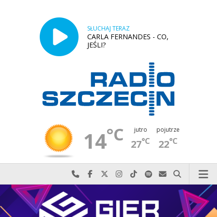
SŁUCHAJ TERAZ
CARLA FERNANDES - CO,
JEŚLI?
°C
jutro
pojutrze
14
°C
°C
27
22
Najlepiej po prostu do nas zadzwoń
Odwiedź nas na Facebook-u
Odwiedź nas na X
Odwiedź nas na Instagram-ie
Odwiedź nas na TikTok-u
Szukaj nas na Spotify
Wyślij do nas w
Szukaj