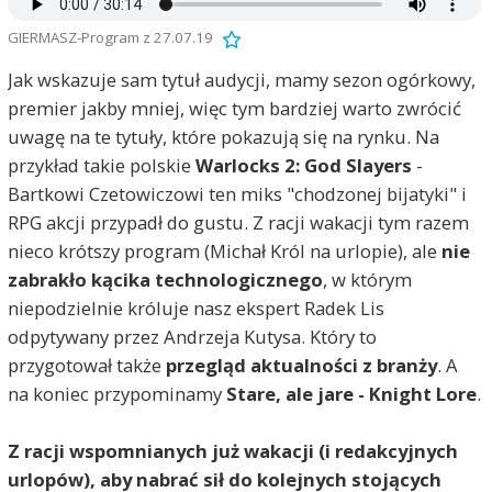
GIERMASZ-Program z 27.07.19
Jak wskazuje sam tytuł audycji, mamy sezon ogórkowy,
premier jakby mniej, więc tym bardziej warto zwrócić
uwagę na te tytuły, które pokazują się na rynku. Na
przykład takie polskie
Warlocks 2: God Slayers
-
Bartkowi Czetowiczowi ten miks "chodzonej bijatyki" i
RPG akcji przypadł do gustu. Z racji wakacji tym razem
nieco krótszy program (Michał Król na urlopie), ale
nie
zabrakło kącika technologicznego
, w którym
niepodzielnie króluje nasz ekspert Radek Lis
odpytywany przez Andrzeja Kutysa. Który to
przygotował także
przegląd aktualności z branży
. A
na koniec przypominamy
Stare, ale jare - Knight Lore
.
Z racji wspomnianych już wakacji (i redakcyjnych
urlopów), aby nabrać sił do kolejnych stojących