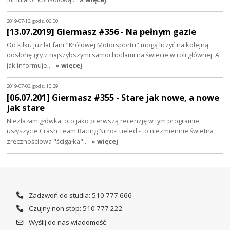
2019-07-13, godz. 06:00
[13.07.2019] Giermasz #356 - Na pełnym gazie
Od kilku już lat fani "Królowej Motorsportu" mogą liczyć na kolejną
odsłonę gry z najszybszymi samochodami na świecie w roli głównej. A
jak informuje…
» więcej
2019-07-06, godz. 10:29
[06.07.201] Giermasz #355 - Stare jak nowe, a nowe
jak stare
Niezła łamigłówka: oto jako pierwszą recenzję w tym programie
usłyszycie Crash Team Racing Nitro-Fueled - to niezmiennie świetna
zręcznościowa "ścigałka"…
» więcej
Zadzwoń do studia: 510 777 666
Czujny non stop: 510 777 222
Wyślij do nas wiadomość