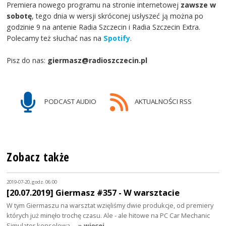
Premiera nowego programu na stronie internetowej
zawsze w
sobotę
, tego dnia w wersji skróconej usłyszeć ją można po
godzinie 9 na antenie Radia Szczecin i Radia Szczecin Extra.
Polecamy też słuchać nas na
Spotify
.
Pisz do nas:
giermasz@radioszczecin.pl
PODCAST AUDIO
AKTUALNOŚCI RSS
Zobacz także
2019-07-20, godz. 06:00
[20.07.2019] Giermasz #357 - W warsztacie
W tym Giermaszu na warsztat wzięliśmy dwie produkcje, od premiery
których już minęło trochę czasu. Ale - ale hitowe na PC Car Mechanic
Simulator konsolową…
» więcej