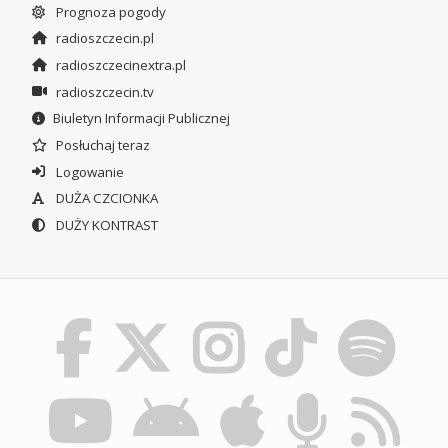
Prognoza pogody
radioszczecin.pl
radioszczecinextra.pl
radioszczecin.tv
Biuletyn Informacji Publicznej
Posłuchaj teraz
Logowanie
DUŻA CZCIONKA
DUŻY KONTRAST