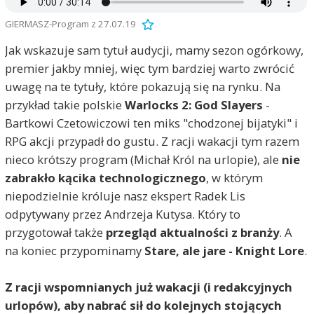
GIERMASZ-Program z 27.07.19
Jak wskazuje sam tytuł audycji, mamy sezon ogórkowy,
premier jakby mniej, więc tym bardziej warto zwrócić
uwagę na te tytuły, które pokazują się na rynku. Na
przykład takie polskie
Warlocks 2: God Slayers
-
Bartkowi Czetowiczowi ten miks "chodzonej bijatyki" i
RPG akcji przypadł do gustu. Z racji wakacji tym razem
nieco krótszy program (Michał Król na urlopie), ale
nie
zabrakło kącika technologicznego
, w którym
niepodzielnie króluje nasz ekspert Radek Lis
odpytywany przez Andrzeja Kutysa. Który to
przygotował także
przegląd aktualności z branży
. A
na koniec przypominamy
Stare, ale jare - Knight Lore
.
Z racji wspomnianych już wakacji (i redakcyjnych
urlopów), aby nabrać sił do kolejnych stojących