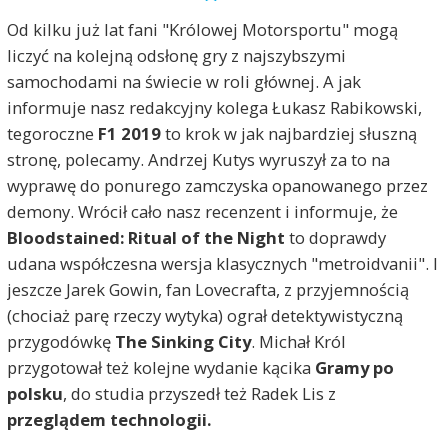
Od kilku już lat fani "Królowej Motorsportu" mogą
liczyć na kolejną odsłonę gry z najszybszymi
samochodami na świecie w roli głównej. A jak
informuje nasz redakcyjny kolega Łukasz Rabikowski,
tegoroczne
F1 2019
to krok w jak najbardziej słuszną
stronę, polecamy. Andrzej Kutys wyruszył za to na
wyprawę do ponurego zamczyska opanowanego przez
demony. Wrócił cało nasz recenzent i informuje, że
Bloodstained: Ritual of the Night
to doprawdy
udana współczesna wersja klasycznych "metroidvanii". I
jeszcze Jarek Gowin, fan Lovecrafta, z przyjemnością
(chociaż parę rzeczy wytyka) ograł detektywistyczną
przygodówkę
The Sinking City
. Michał Król
przygotował też kolejne wydanie kącika
Gramy po
polsku
, do studia przyszedł też Radek Lis z
przeglądem technologii.