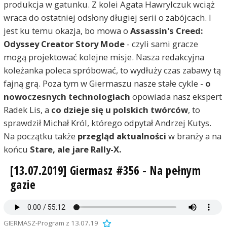
produkcja w gatunku. Z kolei Agata Hawrylczuk wciąż
wraca do ostatniej odsłony długiej serii o zabójcach. I
jest ku temu okazja, bo mowa o
Assassin's Creed:
Odyssey Creator Story Mode
- czyli sami gracze
mogą projektować kolejne misje. Nasza redakcyjna
koleżanka poleca spróbować, to wydłuży czas zabawy tą
fajną grą. Poza tym w Giermaszu nasze stałe cykle -
o
nowoczesnych technologiach
opowiada nasz ekspert
Radek Lis, a
co dzieje się u polskich twórców
, to
sprawdził Michał Król, którego odpytał Andrzej Kutys.
Na początku także
przegląd aktualności
w branży a na
końcu
Stare, ale jare Rally-X.
[13.07.2019] Giermasz #356 - Na pełnym
gazie
GIERMASZ-Program z 13.07.19