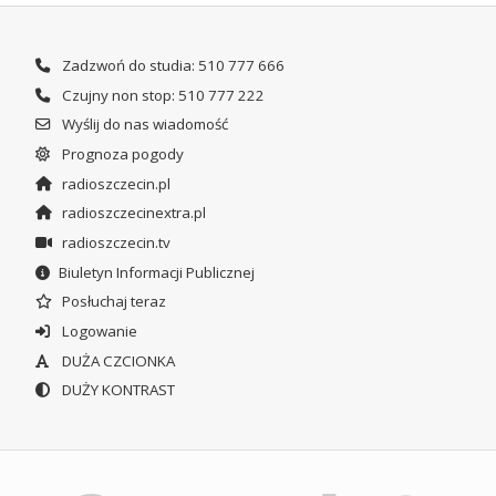
Zadzwoń do studia: 510 777 666
Czujny non stop: 510 777 222
Wyślij do nas wiadomość
Prognoza pogody
radioszczecin.pl
radioszczecinextra.pl
radioszczecin.tv
Biuletyn Informacji Publicznej
Posłuchaj teraz
Logowanie
DUŻA CZCIONKA
DUŻY KONTRAST