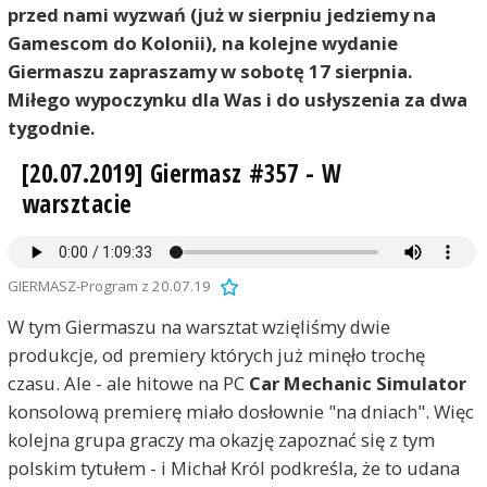
przed nami wyzwań (już w sierpniu jedziemy na
Gamescom do Kolonii), na kolejne wydanie
Giermaszu zapraszamy w sobotę 17 sierpnia.
Miłego wypoczynku dla Was i do usłyszenia za dwa
tygodnie.
[20.07.2019] Giermasz #357 - W
warsztacie
GIERMASZ-Program z 20.07.19
W tym Giermaszu na warsztat wzięliśmy dwie
produkcje, od premiery których już minęło trochę
czasu. Ale - ale hitowe na PC
Car Mechanic Simulator
konsolową premierę miało dosłownie "na dniach". Więc
kolejna grupa graczy ma okazję zapoznać się z tym
polskim tytułem - i Michał Król podkreśla, że to udana