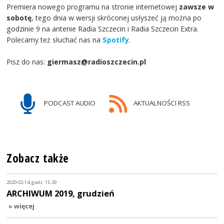
Premiera nowego programu na stronie internetowej
zawsze w
sobotę
, tego dnia w wersji skróconej usłyszeć ją można po
godzinie 9 na antenie Radia Szczecin i Radia Szczecin Extra.
Polecamy też słuchać nas na
Spotify
.
Pisz do nas:
giermasz@radioszczecin.pl
PODCAST AUDIO
AKTUALNOŚCI RSS
Zobacz także
2020-02-14, godz. 15:29
ARCHIWUM 2019, grudzień
» więcej