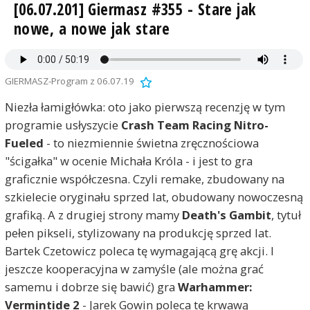
[06.07.201] Giermasz #355 - Stare jak
nowe, a nowe jak stare
GIERMASZ-Program z 06.07.19
Niezła łamigłówka: oto jako pierwszą recenzję w tym
programie usłyszycie
Crash Team Racing Nitro-
Fueled
- to niezmiennie świetna zręcznościowa
"ścigałka" w ocenie Michała Króla - i jest to gra
graficznie współczesna. Czyli remake, zbudowany na
szkielecie oryginału sprzed lat, obudowany nowoczesną
grafiką. A z drugiej strony mamy
Death's Gambit
, tytuł
pełen pikseli, stylizowany na produkcję sprzed lat.
Bartek Czetowicz poleca tę wymagającą grę akcji. I
jeszcze kooperacyjna w zamyśle (ale można grać
samemu i dobrze się bawić) gra
Warhammer:
Vermintide 2
- Jarek Gowin poleca tę krwawą