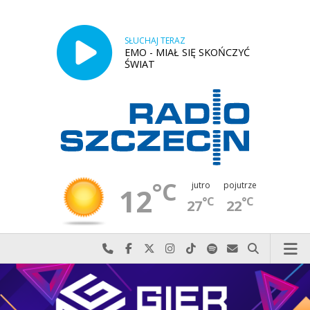
SŁUCHAJ TERAZ
EMO - MIAŁ SIĘ SKOŃCZYĆ
ŚWIAT
°C
jutro
pojutrze
12
°C
°C
27
22
Najlepiej po prostu do nas zadzwoń
Odwiedź nas na Facebook-u
Odwiedź nas na X
Odwiedź nas na Instagram-ie
Odwiedź nas na TikTok-u
Szukaj nas na Spotify
Wyślij do nas w
Szukaj