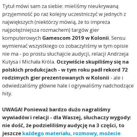
Tytuł mówi sam za siebie: mieliśmy nieukrywaną
przyjemność po raz kolejny uczestniczyć w jednych z
największych (niektórzy mówią, że to impreza
najpotężniejsza rozmachem) targów gier
komputerowych
Gamescom 2019 w Kolonii
. Sensu
wymieniać wszystkiego co zobaczyliśmy w tym opisie
nie ma - po prostu słuchajcie audycji, relacji Andrzeja
Kutysa i Michała Króla.
Oczywiście skupiliśmy się na
polskich produkcjach - w tym roku padł rekord 72
rodzimych gier prezentowanych w Kolonii
- ale i
odwiedzaliśmy główne hale i ogrywaliśmy nadchodzące
hity.
UWAGA! Ponieważ bardzo dużo nagraliśmy
wywiadów i relacji - dla Waszej, słuchaczy wygody:
nie dość, że podzieliliśmy audycję na 3 części, to
jeszcze
każdego materiału, rozmowy, możecie