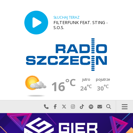
SŁUCHAJ TERAZ
FILTERFUNK FEAT. STING -
S.O.S.
°C
jutro
pojutrze
16
°C
°C
24
30
Najlepiej po prostu do nas zadzwoń
Odwiedź nas na Facebook-u
Odwiedź nas na X
Odwiedź nas na Instagram-ie
Odwiedź nas na TikTok-u
Szukaj nas na Spotify
Wyślij do nas w
Szukaj