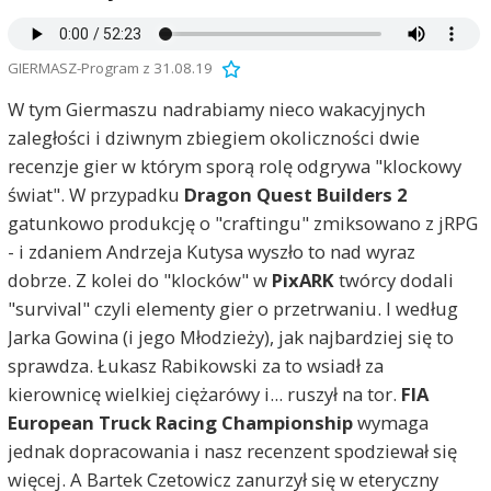
GIERMASZ-Program z 31.08.19
W tym Giermaszu nadrabiamy nieco wakacyjnych
zaległości i dziwnym zbiegiem okoliczności dwie
recenzje gier w którym sporą rolę odgrywa "klockowy
świat". W przypadku
Dragon Quest Builders 2
gatunkowo produkcję o "craftingu" zmiksowano z jRPG
- i zdaniem Andrzeja Kutysa wyszło to nad wyraz
dobrze. Z kolei do "klocków" w
PixARK
twórcy dodali
"survival" czyli elementy gier o przetrwaniu. I według
Jarka Gowina (i jego Młodzieży), jak najbardziej się to
sprawdza. Łukasz Rabikowski za to wsiadł za
kierownicę wielkiej ciężarówy i... ruszył na tor.
FIA
European Truck Racing Championship
wymaga
jednak dopracowania i nasz recenzent spodziewał się
więcej. A Bartek Czetowicz zanurzył się w eteryczny