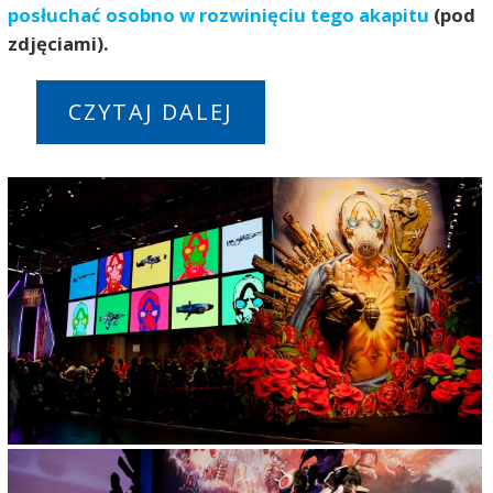
posłuchać osobno w rozwinięciu tego akapitu
(pod
zdjęciami).
CZYTAJ DALEJ