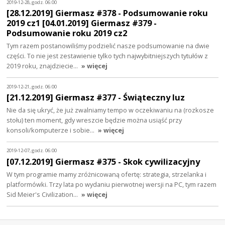
2019-12-28, godz. 06:00
[28.12.2019] Giermasz #378 - Podsumowanie roku
2019 cz1 [04.01.2019] Giermasz #379 -
Podsumowanie roku 2019 cz2
Tym razem postanowiliśmy podzielić nasze podsumowanie na dwie
części. To nie jest zestawienie tylko tych najwybitniejszych tytułów z
2019 roku, znajdziecie…
» więcej
2019-12-21, godz. 06:00
[21.12.2019] Giermasz #377 - Świąteczny luz
Nie da się ukryć, że już zwalniamy tempo w oczekiwaniu na (rozkosze
stołu) ten moment, gdy wreszcie będzie można usiąść przy
konsoli/komputerze i sobie…
» więcej
2019-12-07, godz. 06:00
[07.12.2019] Giermasz #375 - Skok cywilizacyjny
W tym programie mamy zróżnicowaną ofertę: strategia, strzelanka i
platformówki. Trzy lata po wydaniu pierwotnej wersji na PC, tym razem
Sid Meier's Civilization…
» więcej