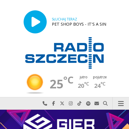
SŁUCHAJ TERAZ
PET SHOP BOYS - IT'S A SIN
°C
jutro
pojutrze
25
°C
°C
20
24
Najlepiej po prostu do nas zadzwoń
Odwiedź nas na Facebook-u
Odwiedź nas na X
Odwiedź nas na Instagram-ie
Odwiedź nas na TikTok-u
Szukaj nas na Spotify
Wyślij do nas w
Szukaj