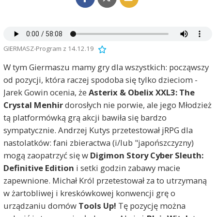
GIERMASZ-Program z 14.12.19
W tym Giermaszu mamy gry dla wszystkich: począwszy
od pozycji, która raczej spodoba się tylko dzieciom -
Jarek Gowin ocenia, że
Asterix & Obelix XXL3: The
Crystal Menhir
dorosłych nie porwie, ale jego Młodzież
tą platformówką grą akcji bawiła się bardzo
sympatycznie. Andrzej Kutys przetestował jRPG dla
nastolatków: fani zbieractwa (i/lub "japońszczyzny)
mogą zaopatrzyć się w
Digimon Story Cyber Sleuth:
Definitive Edition
i setki godzin zabawy macie
zapewnione. Michał Król przetestował za to utrzymaną
w żartobliwej i kreskówkowej konwencji grę o
urządzaniu domów
Tools Up!
Tę pozycję można