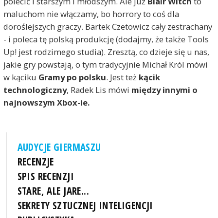
polecić i starszym i młodszym. Ale już
Blair Witch
to
maluchom nie włączamy, bo horrory to coś dla
doroślejszych graczy. Bartek Czetowicz cały zestrachany
- i poleca tę polską produkcję (dodajmy, że także Tools
Up! jest rodzimego studia). Zresztą, co dzieje się u nas,
jakie gry powstają, o tym tradycyjnie Michał Król mówi
w kąciku
Gramy po polsku
. Jest też
kącik
technologiczny
, Radek Lis mówi
między innymi o
najnowszym Xbox-ie.
AUDYCJE GIERMASZU
RECENZJE
SPIS RECENZJI
STARE, ALE JARE...
SEKRETY SZTUCZNEJ INTELIGENCJI