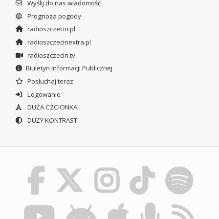
Wyślij do nas wiadomość
Prognoza pogody
radioszczecin.pl
radioszczecinextra.pl
radioszczecin.tv
Biuletyn Informacji Publicznej
Posłuchaj teraz
Logowanie
DUŻA CZCIONKA
DUŻY KONTRAST