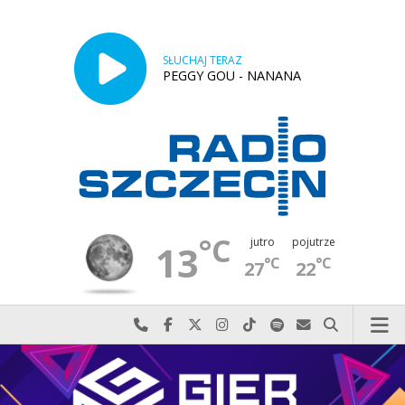
SŁUCHAJ TERAZ
PEGGY GOU - NANANA
°C
jutro
pojutrze
13
°C
°C
27
22
Najlepiej po prostu do nas zadzwoń
Odwiedź nas na Facebook-u
Odwiedź nas na X
Odwiedź nas na Instagram-ie
Odwiedź nas na TikTok-u
Szukaj nas na Spotify
Wyślij do nas w
Szukaj