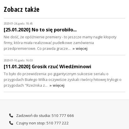
Zobacz także
2020-01-24, godz. 18:45
[25.01.2020] No to się porobiło...
Nie dość, że opóźnienie premiery - to jeszcze mamy nagłe kłopoty
firmy, która miała realizować pudełkowe zamówienia
przedpremierowe. Co prawda gracze…
» więcej
2020-01-10, godz. 16:03
[11.01.2020] Grosik rzuć Wiedźminowi
To było do przewidzenia: po gigantycznym sukcesie serialu o
przygodach Białego Wilka oczywiście zyskali i twórcy hitowej trylogii o
przygodach "Rzeźnika z…
» więcej
Zadzwoń do studia: 510 777 666
Czujny non stop: 510 777 222