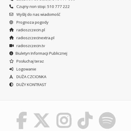
Czujny non stop: 510 777 222
Wyślij do nas wiadomość
Prognoza pogody
radioszczecin.pl
radioszczecinextra.pl
radioszczecin.tv
Biuletyn Informacji Publicznej
Posłuchaj teraz
Logowanie
DUŻA CZCIONKA
DUŻY KONTRAST