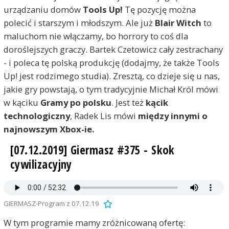
urządzaniu domów
Tools Up!
Tę pozycję można
polecić i starszym i młodszym. Ale już
Blair Witch
to
maluchom nie włączamy, bo horrory to coś dla
doroślejszych graczy. Bartek Czetowicz cały zestrachany
- i poleca tę polską produkcję (dodajmy, że także Tools
Up! jest rodzimego studia). Zresztą, co dzieje się u nas,
jakie gry powstają, o tym tradycyjnie Michał Król mówi
w kąciku
Gramy po polsku
. Jest też
kącik
technologiczny
, Radek Lis mówi
między innymi o
najnowszym Xbox-ie.
[07.12.2019] Giermasz #375 - Skok
cywilizacyjny
GIERMASZ-Program z 07.12.19
W tym programie mamy zróżnicowaną ofertę: