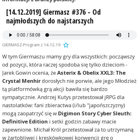
[14.12.2019] Giermasz #376 - Od
najmłodszych do najstarszych
GIERMASZ-Program z 14.12.19
W tym Giermaszu mamy gry dla wszystkich: począwszy
od pozycji, która raczej spodoba się tylko dzieciom -
Jarek Gowin ocenia, że
Asterix & Obelix XXL3: The
Crystal Menhir
dorosłych nie porwie, ale jego Młodzież
tą platformówką grą akcji bawiła się bardzo
sympatycznie. Andrzej Kutys przetestował jRPG dla
nastolatków: fani zbieractwa (i/lub "japońszczyzny)
mogą zaopatrzyć się w
Digimon Story Cyber Sleuth:
Definitive Edition
i setki godzin zabawy macie
zapewnione. Michał Król przetestował za to utrzymaną
w żartobliwej i kreskówkowej konwencji grę o