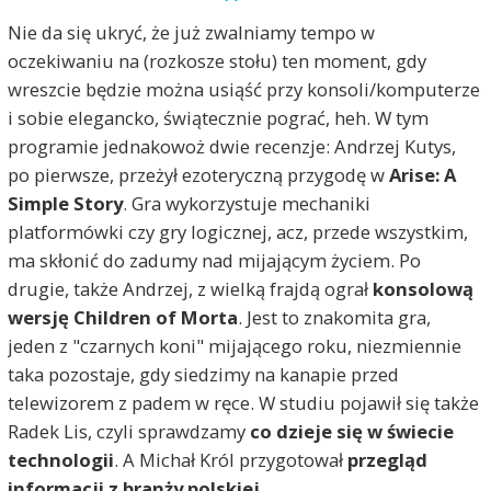
Nie da się ukryć, że już zwalniamy tempo w
oczekiwaniu na (rozkosze stołu) ten moment, gdy
wreszcie będzie można usiąść przy konsoli/komputerze
i sobie elegancko, świątecznie pograć, heh. W tym
programie jednakowoż dwie recenzje: Andrzej Kutys,
po pierwsze, przeżył ezoteryczną przygodę w
Arise: A
Simple Story
. Gra wykorzystuje mechaniki
platformówki czy gry logicznej, acz, przede wszystkim,
ma skłonić do zadumy nad mijającym życiem. Po
drugie, także Andrzej, z wielką frajdą ograł
konsolową
wersję Children of Morta
. Jest to znakomita gra,
jeden z "czarnych koni" mijającego roku, niezmiennie
taka pozostaje, gdy siedzimy na kanapie przed
telewizorem z padem w ręce. W studiu pojawił się także
Radek Lis, czyli sprawdzamy
co dzieje się w świecie
technologii
. A Michał Król przygotował
przegląd
informacji z branży polskiej.