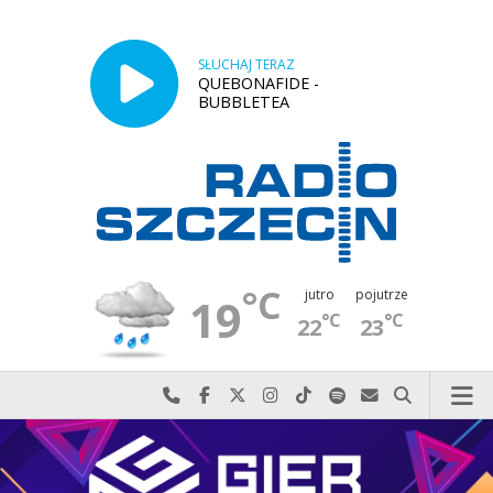
SŁUCHAJ TERAZ
QUEBONAFIDE -
BUBBLETEA
°C
jutro
pojutrze
19
°C
°C
22
23
Najlepiej po prostu do nas zadzwoń
Odwiedź nas na Facebook-u
Odwiedź nas na X
Odwiedź nas na Instagram-ie
Odwiedź nas na TikTok-u
Szukaj nas na Spotify
Wyślij do nas w
Szukaj