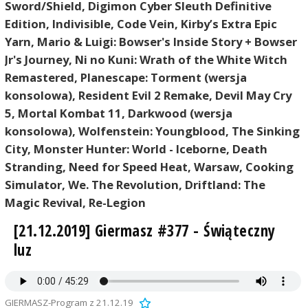
Sword/Shield, Digimon Cyber Sleuth Definitive
Edition,
Indivisible,
Code Vein, Kirby’s Extra Epic
Yarn,
Mario & Luigi: Bowser's Inside Story + Bowser
Jr's Journey, Ni no Kuni: Wrath of the White Witch
Remastered,
Planescape: Torment (wersja
konsolowa),
Resident Evil 2 Remake,
Devil May Cry
5,
Mortal Kombat 11,
Darkwood (wersja
konsolowa),
Wolfenstein: Youngblood,
The Sinking
City,
Monster Hunter: World - Iceborne,
Death
Stranding, Need for Speed Heat, Warsaw, Cooking
Simulator, We. The Revolution, Driftland: The
Magic Revival, Re-Legion
[21.12.2019] Giermasz #377 - Świąteczny
luz
GIERMASZ-Program z 21.12.19