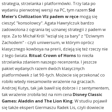
strategia, strzelanka i platformówki. Trzy lata po
wydaniu pierwotnej wersji na PC, tym razem
Sid
Meier's Civilization VI
z padem w ręce
mogą się
cieszyć "konsolowcy". Agata Hawrylczuk bardzo
zadowolona z ogrania tej uznanej strategii z padem w
ręce. Za to Michał Król "wziął się za bary" z "Dziwnym
Zachodem" - czyli uniwersum, w którym oprócz
klasycznego kowboya na prerii, dzieją się też rzeczy nie
z tego świata.
Ritual: Crown of Horns
to niezła
strzelanka zdaniem naszego recenzenta. I jeszcze
pakiet wydanych razem dwóch klasycznych
platformówek z lat 90-tych. Możecie się przekonać co
robiło wtedy niesamowite wrażenie na graczach.
Andrzej Kutys, tak jak bawił się dobrze i z sentymentem,
tak wrażenie zrobiła też na nim cena
Disney Classic
Games: Aladdin and The Lion King
. W studiu pojawił
się także ekspert Giermaszu Radek Lis, czyli dowiecie