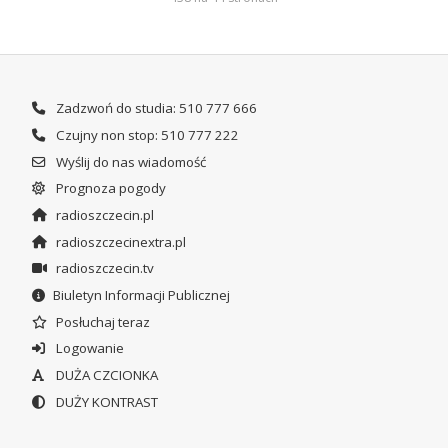
Zadzwoń do studia: 510 777 666
Czujny non stop: 510 777 222
Wyślij do nas wiadomość
Prognoza pogody
radioszczecin.pl
radioszczecinextra.pl
radioszczecin.tv
Biuletyn Informacji Publicznej
Posłuchaj teraz
Logowanie
DUŻA CZCIONKA
DUŻY KONTRAST