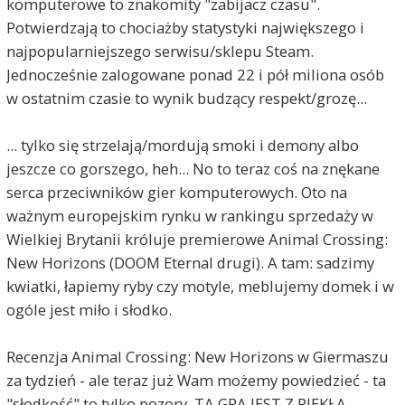
komputerowe to znakomity "zabijacz czasu".
Potwierdzają to chociażby statystyki największego i
najpopularniejszego serwisu/sklepu Steam.
Jednocześnie zalogowane ponad 22 i pół miliona osób
w ostatnim czasie to wynik budzący respekt/grozę...
... tylko się strzelają/mordują smoki i demony albo
jeszcze co gorszego, heh... No to teraz coś na znękane
serca przeciwników gier komputerowych. Oto na
ważnym europejskim rynku w rankingu sprzedaży w
Wielkiej Brytanii króluje premierowe Animal Crossing:
New Horizons (DOOM Eternal drugi). A tam: sadzimy
kwiatki, łapiemy ryby czy motyle, meblujemy domek i w
ogóle jest miło i słodko.
Recenzja Animal Crossing: New Horizons w Giermaszu
za tydzień - ale teraz już Wam możemy powiedzieć - ta
"słodkość" to tylko pozory. TA GRA JEST Z PIEKŁA