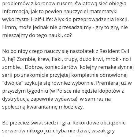
problemów z koronawirusem, światową sieć obiegła
informacja, jak to pewien nauczyciel matematyki
wykorzystał Half-Life: Alyx do przeprowadzenia lekcji.
Hmm, może jednak nie przesadzajmy - gry to gry, nie
mieszajmy do tego nauki, co?
No bo niby czego nauczy się nastolatek z Resident Evil
3, hę? Zombie, krew, flaki, trupy, dużo krwi, mrok - no i
zombie... Dobrze, koniec żartów, kolejny remake słynnej
serii po znakomicie przyjętej kompletnie odnowionej
"dwójce" szykuje się również wybornie. Premiera już w
przyszłym tygodniu (w Polsce nie będzie kłopotów z
dystrybucją zapewnia wydawca), w sam raz na
społeczną kwarantannę młodzieży.
Bo przecież świat siedzi i gra. Rekordowe obciążenie
serwerów nikogo już chyba nie dziwi, wszak gry