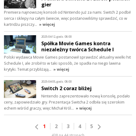
gier
Premiera najnowszej konsoli od Nintendo już za nami. Switch 2 podbił
serca i sklepy na całym świecie, więc postanowiliśmy sprawdzić, co w
kartridżu piszczy…
» więcej
2025-04-12, godz. 08:00
Spółka Movie Games kontra
niezależny twórca Schedule I
Polski wydawca Movie Games postanowił sprawdzić aktualny wielki hit
Schedule I, ale zrobił to w taki sposób, że spadła na niego lawina
krytyki. Temat przybliżają…
» więcej
2025-04-05, godz. 08:00
Switch 2 coraz bliżej
Nintendo zaprezentowało nową konsolę, podało
ceny, zapowiedziało gry. Prezentacja Switcha 2 odbiła się szerokim
echem wśród graczy, więc Michał Król…
» więcej
1
2
3
4
5
438 na 44 stronach