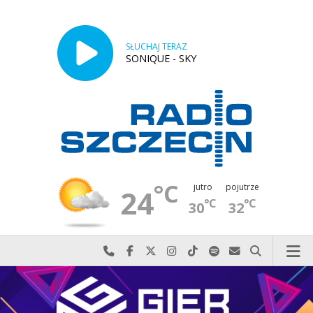
SŁUCHAJ TERAZ
SONIQUE - SKY
°C
jutro
pojutrze
24
°C
°C
30
32
Najlepiej po prostu do nas zadzwoń
Odwiedź nas na Facebook-u
Odwiedź nas na X
Odwiedź nas na Instagram-ie
Odwiedź nas na TikTok-u
Szukaj nas na Spotify
Wyślij do nas w
Szukaj