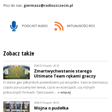
Pisz do nas:
giermasz@radioszczecin.pl
PODCAST AUDIO
AKTUALNOŚCI RSS
Zobacz także
2026-07-23, godz. 20:33
Zmartwychwstanie starego
Ultimate Team rękami graczy
O stanie gier piłkarskich powiedziano już wszystko. Sami w Giermaszu
często poruszamy ten temat, czy to w recenzjach, czy różnych
pobocznych formach. Tymczasem…
» więcej
2026-07-04, godz. 08:02
Wojna o pudełka