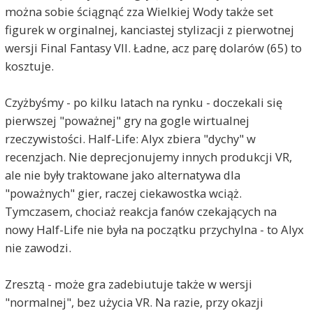
można sobie ściągnąć zza Wielkiej Wody także set
figurek w orginalnej, kanciastej stylizacji z pierwotnej
wersji Final Fantasy VII. Ładne, acz parę dolarów (65) to
kosztuje.
Czyżbyśmy - po kilku latach na rynku - doczekali się
pierwszej "poważnej" gry na gogle wirtualnej
rzeczywistości. Half-Life: Alyx zbiera "dychy" w
recenzjach. Nie deprecjonujemy innych produkcji VR,
ale nie były traktowane jako alternatywa dla
"poważnych" gier, raczej ciekawostka wciąż.
Tymczasem, chociaż reakcja fanów czekających na
nowy Half-Life nie była na początku przychylna - to Alyx
nie zawodzi.
Zresztą - może gra zadebiutuje także w wersji
"normalnej", bez użycia VR. Na razie, przy okazji