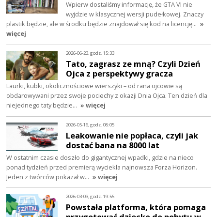
Wpierw dostaliśmy informację, że GTA VI nie
wyjdzie w klasycznej wersji pudełkowej. Znaczy
plastik będzie, ale w środku będzie znajdował się kod na licencję…
»
więcej
2026-06-23, godz. 15:33
Tato, zagrasz ze mną? Czyli Dzień
Ojca z perspektywy gracza
Laurki, kubki, okolicznościowe wierszyki – od rana ojcowie są
obdarowywani przez swoje pociechy z okazji Dnia Ojca. Ten dzień dla
niejednego taty będzie…
» więcej
2026-05-16, godz. 08:05
Leakowanie nie popłaca, czyli jak
dostać bana na 8000 lat
W ostatnim czasie doszło do gigantycznej wpadki, gdzie na nieco
ponad tydzień przed premierą wyciekła najnowsza Forza Horizon.
Jeden z twórców pokazał w…
» więcej
2026-03-03, godz. 19:55
Powstała platforma, która pomaga
przygotować dziecko do pobytu w