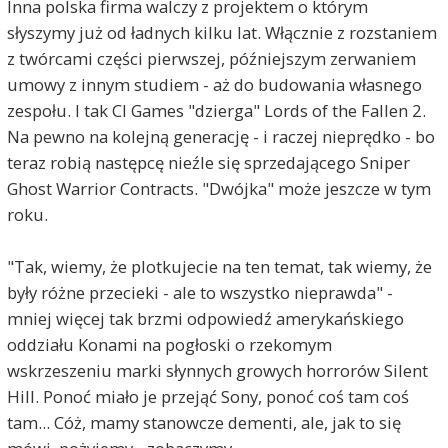
Inna polska firma walczy z projektem o którym
słyszymy już od ładnych kilku lat. Włącznie z rozstaniem
z twórcami części pierwszej, późniejszym zerwaniem
umowy z innym studiem - aż do budowania własnego
zespołu. I tak CI Games "dzierga" Lords of the Fallen 2.
Na pewno na kolejną generację - i raczej nieprędko - bo
teraz robią następcę nieźle się sprzedającego Sniper
Ghost Warrior Contracts. "Dwójka" może jeszcze w tym
roku.
"Tak, wiemy, że plotkujecie na ten temat, tak wiemy, że
były różne przecieki - ale to wszystko nieprawda" -
mniej więcej tak brzmi odpowiedź amerykańskiego
oddziału Konami na pogłoski o rzekomym
wskrzeszeniu marki słynnych growych horrorów Silent
Hill. Ponoć miało je przejąć Sony, ponoć coś tam coś
tam... Cóż, mamy stanowcze dementi, ale, jak to się