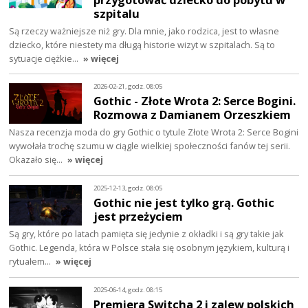
szpitalu
Są rzeczy ważniejsze niż gry. Dla mnie, jako rodzica, jest to własne
dziecko, które niestety ma długą historie wizyt w szpitalach. Są to
sytuacje ciężkie…
» więcej
2026-02-21, godz. 08:05
Gothic - Złote Wrota 2: Serce Bogini.
Rozmowa z Damianem Orzeszkiem
Nasza recenzja moda do gry Gothic o tytule Złote Wrota 2: Serce Bogini
wywołała trochę szumu w ciągle wielkiej społeczności fanów tej serii.
Okazało się…
» więcej
2025-12-13, godz. 08:05
Gothic nie jest tylko grą. Gothic
jest przeżyciem
Są gry, które po latach pamięta się jedynie z okładki i są gry takie jak
Gothic. Legenda, która w Polsce stała się osobnym językiem, kulturą i
rytuałem…
» więcej
2025-06-14, godz. 08:15
Premiera Switcha 2 i zalew polskich