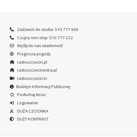
Zadzwoń do studia: 510 777 666
Czujny non stop: 510 777 222
Wyślij do nas wiadomość
Prognoza pogody
radioszczecin.pl
radioszczecinextra.pl
radioszczecin.tv
Biuletyn Informacji Publicznej
Posłuchaj teraz
Logowanie
DUŻA CZCIONKA
DUŻY KONTRAST