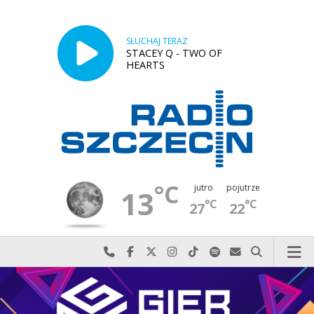
SŁUCHAJ TERAZ
STACEY Q - TWO OF
HEARTS
°C
jutro
pojutrze
13
°C
°C
27
22
Najlepiej po prostu do nas zadzwoń
Odwiedź nas na Facebook-u
Odwiedź nas na X
Odwiedź nas na Instagram-ie
Odwiedź nas na TikTok-u
Szukaj nas na Spotify
Wyślij do nas w
Szukaj