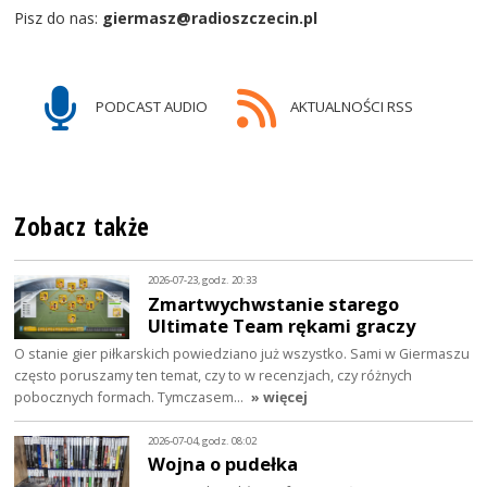
Pisz do nas:
giermasz@radioszczecin.pl
PODCAST AUDIO
AKTUALNOŚCI RSS
Zobacz także
2026-07-23, godz. 20:33
Zmartwychwstanie starego
Ultimate Team rękami graczy
O stanie gier piłkarskich powiedziano już wszystko. Sami w Giermaszu
często poruszamy ten temat, czy to w recenzjach, czy różnych
pobocznych formach. Tymczasem…
» więcej
2026-07-04, godz. 08:02
Wojna o pudełka