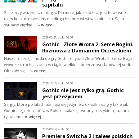
szpitalu
Są rzeczy ważniejsze niż gry. Dla mnie, jako rodzica, jest to własne
dziecko, które niestety ma długą historie wizyt w szpitalach. Są to
sytuacje ciężkie…
» więcej
2026-02-21, godz. 08:05
Gothic - Złote Wrota 2: Serce Bogini.
Rozmowa z Damianem Orzeszkiem
Nasza recenzja moda do gry Gothic o tytule Złote Wrota 2: Serce Bogini
wywołała trochę szumu w ciągle wielkiej społeczności fanów tej serii.
Okazało się…
» więcej
2025-12-13, godz. 08:05
Gothic nie jest tylko grą. Gothic
jest przeżyciem
Są gry, które po latach pamięta się jedynie z okładki i są gry takie jak
Gothic. Legenda, która w Polsce stała się osobnym językiem, kulturą i
rytuałem…
» więcej
2025-06-14, godz. 08:15
Premiera Switcha 2 i zalew polskich