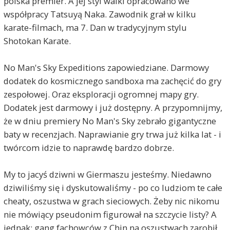
polska premier. A jej styl walki opracowano we
współpracy Tatsuyą Naka. Zawodnik grał w kilku
karate-filmach, ma 7. Dan w tradycyjnym stylu
Shotokan Karate.
No Man's Sky Expeditions zapowiedziane. Darmowy
dodatek do kosmicznego sandboxa ma zachęcić do gry
zespołowej. Oraz eksploracji ogromnej mapy gry.
Dodatek jest darmowy i już dostępny. A przypomnijmy,
że w dniu premiery No Man's Sky zebrało gigantyczne
baty w recenzjach. Naprawianie gry trwa już kilka lat - i
twórcom idzie to naprawdę bardzo dobrze.
My to jacyś dziwni w Giermaszu jesteśmy. Niedawno
dziwiliśmy się i dyskutowaliśmy - po co ludziom te całe
cheaty, oszustwa w grach sieciowych. Żeby nic nikomu
nie mówiący pseudonim figurował na szczycie listy? A
jednak: gang fachowców z Chin na oszustwach zarobił