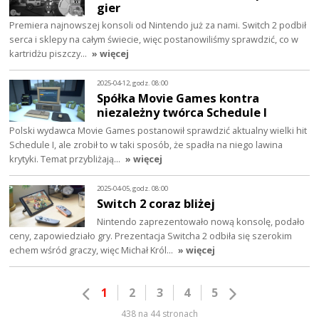
gier
Premiera najnowszej konsoli od Nintendo już za nami. Switch 2 podbił
serca i sklepy na całym świecie, więc postanowiliśmy sprawdzić, co w
kartridżu piszczy…
» więcej
2025-04-12, godz. 08:00
Spółka Movie Games kontra
niezależny twórca Schedule I
Polski wydawca Movie Games postanowił sprawdzić aktualny wielki hit
Schedule I, ale zrobił to w taki sposób, że spadła na niego lawina
krytyki. Temat przybliżają…
» więcej
2025-04-05, godz. 08:00
Switch 2 coraz bliżej
Nintendo zaprezentowało nową konsolę, podało
ceny, zapowiedziało gry. Prezentacja Switcha 2 odbiła się szerokim
echem wśród graczy, więc Michał Król…
» więcej
1
2
3
4
5
438 na 44 stronach