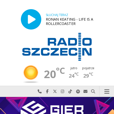
SŁUCHAJ TERAZ
RONAN KEATING - LIFE IS A
ROLLERCOASTER
°C
jutro
pojutrze
20
°C
°C
24
29
Najlepiej po prostu do nas zadzwoń
Odwiedź nas na Facebook-u
Odwiedź nas na X
Odwiedź nas na Instagram-ie
Odwiedź nas na TikTok-u
Szukaj nas na Spotify
Wyślij do nas w
Szukaj