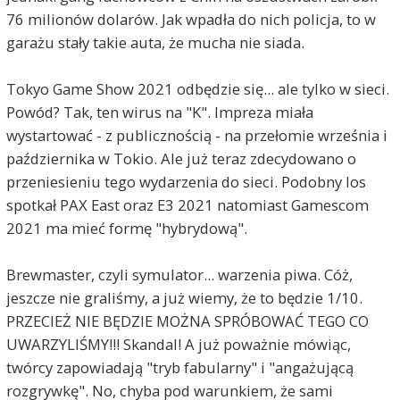
76 milionów dolarów. Jak wpadła do nich policja, to w
garażu stały takie auta, że mucha nie siada.
Tokyo Game Show 2021 odbędzie się... ale tylko w sieci.
Powód? Tak, ten wirus na "K". Impreza miała
wystartować - z publicznością - na przełomie września i
października w Tokio. Ale już teraz zdecydowano o
przeniesieniu tego wydarzenia do sieci. Podobny los
spotkał PAX East oraz E3 2021 natomiast Gamescom
2021 ma mieć formę "hybrydową".
Brewmaster, czyli symulator... warzenia piwa. Cóż,
jeszcze nie graliśmy, a już wiemy, że to będzie 1/10.
PRZECIEŻ NIE BĘDZIE MOŻNA SPRÓBOWAĆ TEGO CO
UWARZYLIŚMY!!! Skandal! A już poważnie mówiąc,
twórcy zapowiadają "tryb fabularny" i "angażującą
rozgrywkę". No, chyba pod warunkiem, że sami