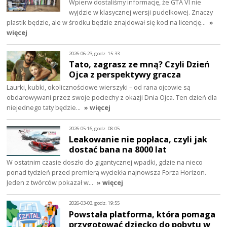
Wpierw dostaliśmy informację, że GTA VI nie
wyjdzie w klasycznej wersji pudełkowej. Znaczy
plastik będzie, ale w środku będzie znajdował się kod na licencję…
»
więcej
2026-06-23, godz. 15:33
Tato, zagrasz ze mną? Czyli Dzień
Ojca z perspektywy gracza
Laurki, kubki, okolicznościowe wierszyki – od rana ojcowie są
obdarowywani przez swoje pociechy z okazji Dnia Ojca. Ten dzień dla
niejednego taty będzie…
» więcej
2026-05-16, godz. 08:05
Leakowanie nie popłaca, czyli jak
dostać bana na 8000 lat
W ostatnim czasie doszło do gigantycznej wpadki, gdzie na nieco
ponad tydzień przed premierą wyciekła najnowsza Forza Horizon.
Jeden z twórców pokazał w…
» więcej
2026-03-03, godz. 19:55
Powstała platforma, która pomaga
przygotować dziecko do pobytu w