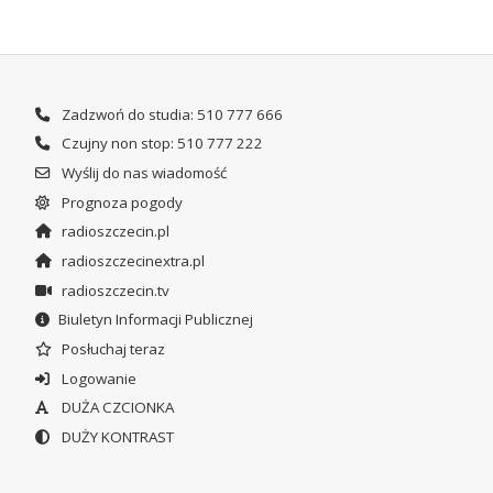
Zadzwoń do studia: 510 777 666
Czujny non stop: 510 777 222
Wyślij do nas wiadomość
Prognoza pogody
radioszczecin.pl
radioszczecinextra.pl
radioszczecin.tv
Biuletyn Informacji Publicznej
Posłuchaj teraz
Logowanie
DUŻA CZCIONKA
DUŻY KONTRAST