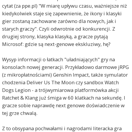
cytat (za ppe.pl) "W miarę upływu czasu, ważniejsze niż
kiedykolwiek staje się zapewnienie, że ikony i klasyki
gier zostaną zachowane zarówno dla nowych, jak i
starych graczy". Czyli odwrotnie od konkurencji. Z
drugiej strony, klasyka klasyką, a gracze pytają
Microsof: gdzie są next-genowe ekskluziwy, hę?
Wysyp informacji o łatkach "uładniających" gry na
konsolach nowej generacji. Przykładowo darmowe jRPG
(z mikropłatnościami) Genshin Impact, także symulator
chodzenia Deliver Us The Moon czy sandbox Watch
Dogs Legion - a trójwymiarowa platformówka akcji
Ratchet & Klang już śmiga w 60 klatkach na sekundę. I
gracze sobie naprawdę next genowe doświadczenie w
tej grze chwalą.
Z to obsypana pochwałami i nagrodami literacka gra