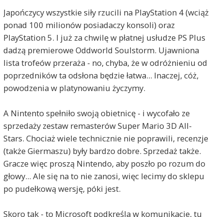
Japończycy wszystkie siły rzucili na PlayStation 4 (wciąż
ponad 100 milionów posiadaczy konsoli) oraz
PlayStation 5. I już za chwilę w płatnej usłudze PS Plus
dadzą premierowe Oddworld Soulstorm. Ujawniona
lista trofeów przeraża - no, chyba, że w odróżnieniu od
poprzedników ta odsłona będzie łatwa... Inaczej, cóż,
powodzenia w platynowaniu życzymy.
A Nintento spełniło swoją obietnicę - i wycofało ze
sprzedaży zestaw remasterów Super Mario 3D All-
Stars. Chociaż wiele technicznie nie poprawili, recenzje
(także Giermaszu) były bardzo dobre. Sprzedaż także.
Gracze więc proszą Nintendo, aby poszło po rozum do
głowy... Ale się na to nie zanosi, więc lecimy do sklepu
po pudełkową wersję, póki jest.
Skoro tak - to Microsoft podkreśla w komunikacie, tu