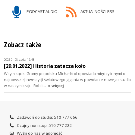
PODCAST AUDIO
AKTUALNOŚCI RSS
Zobacz także
2022-01-28, godz. 12:43
[29.01.2022] Historia zatacza koło
W tym kąciki Gramy po polsku Michał Król opowiada między innymi o
najnowszej inwestycji światowego giganta w powołanie nowego studia
w naszym kraju. Robili…
» więcej
Zadzwoń do studia: 510 777 666
Czujny non stop: 510 777 222
Wyślij do nas wiadomość