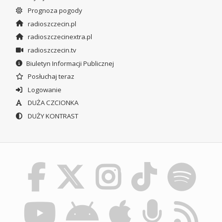
Prognoza pogody
radioszczecin.pl
radioszczecinextra.pl
radioszczecin.tv
Biuletyn Informacji Publicznej
Posłuchaj teraz
Logowanie
DUŻA CZCIONKA
DUŻY KONTRAST