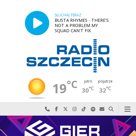
SŁUCHAJ TERAZ
BUSTA RHYMES - THERE'S
NOT A PROBLEM MY
SQUAD CAN'T FIX
°C
jutro
pojutrze
19
°C
°C
30
32
Najlepiej po prostu do nas zadzwoń
Odwiedź nas na Facebook-u
Odwiedź nas na X
Odwiedź nas na Instagram-ie
Odwiedź nas na TikTok-u
Szukaj nas na Spotify
Wyślij do nas w
Szukaj