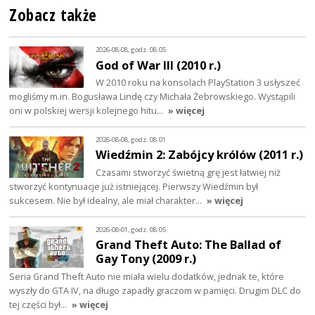
Zobacz także
2026-08-08, godz. 08:05
God of War III (2010 r.)
W 2010 roku na konsolach PlayStation 3 usłyszeć
mogliśmy m.in. Bogusława Lindę czy Michała Żebrowskiego. Wystąpili
oni w polskiej wersji kolejnego hitu…
» więcej
2026-08-08, godz. 08:01
Wiedźmin 2: Zabójcy królów (2011 r.)
Czasami stworzyć świetną grę jest łatwiej niż
stworzyć kontynuacje już istniejącej. Pierwszy Wiedźmin był
sukcesem. Nie był idealny, ale miał charakter…
» więcej
2026-08-01, godz. 08:05
Grand Theft Auto: The Ballad of
Gay Tony (2009 r.)
Seria Grand Theft Auto nie miała wielu dodatków, jednak te, które
wyszły do GTA IV, na długo zapadły graczom w pamięci. Drugim DLC do
tej części był…
» więcej