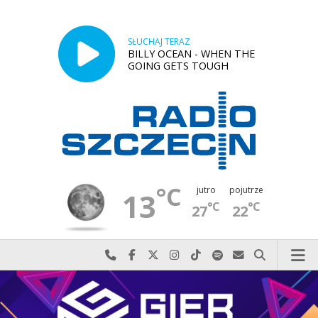
SŁUCHAJ TERAZ
BILLY OCEAN - WHEN THE
GOING GETS TOUGH
°C
jutro
pojutrze
13
°C
°C
27
22
Najlepiej po prostu do nas zadzwoń
Odwiedź nas na Facebook-u
Odwiedź nas na X
Odwiedź nas na Instagram-ie
Odwiedź nas na TikTok-u
Szukaj nas na Spotify
Wyślij do nas w
Szukaj