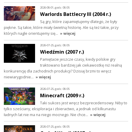
2026-08-01, godz. 08:05
Warlords Battlecry III (2004 r.)
Są gry, które zapamiętujemy dlatego, że były
piękne. Są takie, które miały świetną historię. Ale są też takie, przy
których nagle orientujemy się…
» więcej
2026-07-25, godz. 08:05
Wiedźmin (2007 r.)
Pamiętacie jeszcze czasy, kiedy polskie gry
traktowano bardziej jak ciekawostkę niż realną
konkurencję dla zachodnich produkcji? Dzisiaj brzmi to wręcz
niewiarygodnie…
» więcej
2026-07-25, godz. 08:05
Minecraft (2009 r.)
Taki sukces jest wręcz bezprecedensowy. Niby to
tylko sześciany, eksploracja i zbieractwo, a jednak od kilkunastu
ładnych lat nie ma na niego mocnego. Nie chce…
» więcej
2026-07-25, godz. 08:05