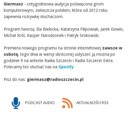
Giermasz
- cotygodniowa audycja poświęcona grom
komputerowym, zwłaszcza polskim, która od 2012 roku
zapewnia rozrywkę słuchaczom.
Program tworzą: Ela Bielecka, Katarzyna Filipowiak, Jarek Gowin,
Michał Król, Kacper Narodzonek i Patryk Srokowski.
Premiera nowego programu na stronie internetowej
zawsze w
sobotę
, tego dnia w wersji skróconej usłyszeć ją można po
godzinie 9 na antenie Radia Szczecin i Radia Szczecin Extra.
Polecamy też słuchać nas na
Spotify
.
Pisz do nas:
giermasz@radioszczecin.pl
PODCAST AUDIO
AKTUALNOŚCI RSS