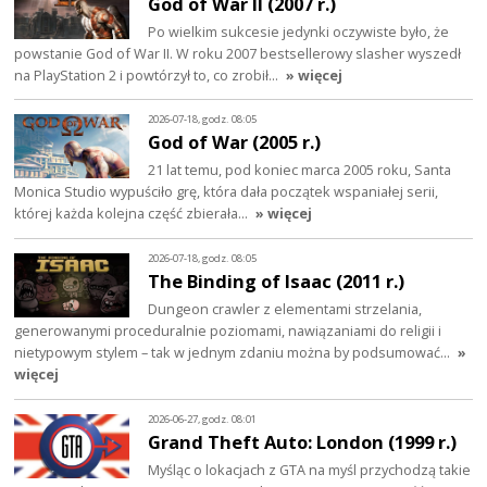
God of War II (2007 r.)
Po wielkim sukcesie jedynki oczywiste było, że
powstanie God of War II. W roku 2007 bestsellerowy slasher wyszedł
na PlayStation 2 i powtórzył to, co zrobił…
» więcej
2026-07-18, godz. 08:05
God of War (2005 r.)
21 lat temu, pod koniec marca 2005 roku, Santa
Monica Studio wypuściło grę, która dała początek wspaniałej serii,
której każda kolejna część zbierała…
» więcej
2026-07-18, godz. 08:05
The Binding of Isaac (2011 r.)
Dungeon crawler z elementami strzelania,
generowanymi proceduralnie poziomami, nawiązaniami do religii i
nietypowym stylem – tak w jednym zdaniu można by podsumować…
»
więcej
2026-06-27, godz. 08:01
Grand Theft Auto: London (1999 r.)
Myśląc o lokacjach z GTA na myśl przychodzą takie