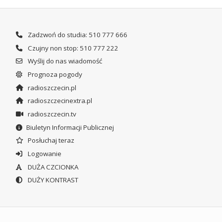
Zadzwoń do studia: 510 777 666
Czujny non stop: 510 777 222
Wyślij do nas wiadomość
Prognoza pogody
radioszczecin.pl
radioszczecinextra.pl
radioszczecin.tv
Biuletyn Informacji Publicznej
Posłuchaj teraz
Logowanie
DUŻA CZCIONKA
DUŻY KONTRAST