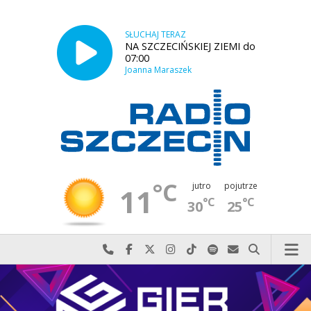
SŁUCHAJ TERAZ
NA SZCZECIŃSKIEJ ZIEMI do
07:00
Joanna Maraszek
°C
jutro
pojutrze
11
°C
°C
30
25
Najlepiej po prostu do nas zadzwoń
Odwiedź nas na Facebook-u
Odwiedź nas na X
Odwiedź nas na Instagram-ie
Odwiedź nas na TikTok-u
Szukaj nas na Spotify
Wyślij do nas w
Szukaj