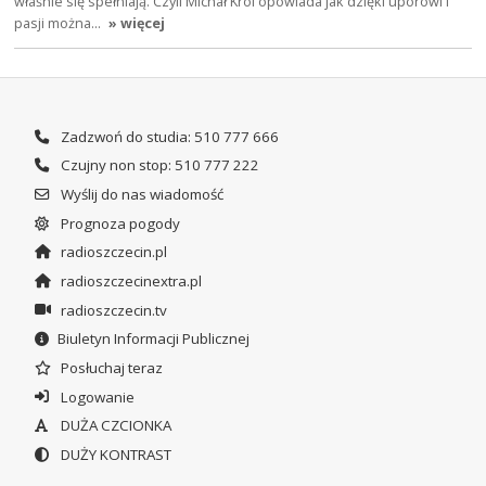
właśnie się spełniają. Czyli Michał Król opowiada jak dzięki uporowi i
pasji można…
» więcej
Zadzwoń do studia: 510 777 666
Czujny non stop: 510 777 222
Wyślij do nas wiadomość
Prognoza pogody
radioszczecin.pl
radioszczecinextra.pl
radioszczecin.tv
Biuletyn Informacji Publicznej
Posłuchaj teraz
Logowanie
DUŻA CZCIONKA
DUŻY KONTRAST