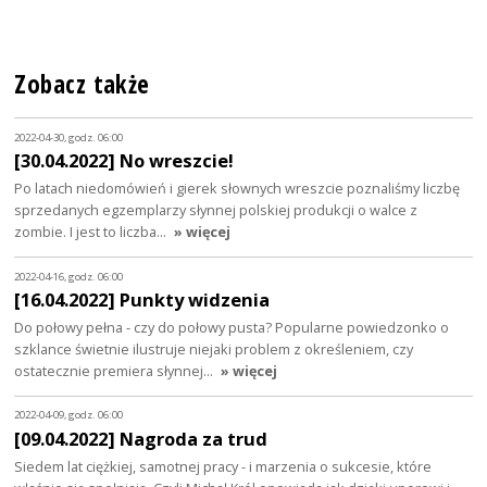
Zobacz także
2022-04-30, godz. 06:00
[30.04.2022] No wreszcie!
Po latach niedomówień i gierek słownych wreszcie poznaliśmy liczbę
sprzedanych egzemplarzy słynnej polskiej produkcji o walce z
zombie. I jest to liczba…
» więcej
2022-04-16, godz. 06:00
[16.04.2022] Punkty widzenia
Do połowy pełna - czy do połowy pusta? Popularne powiedzonko o
szklance świetnie ilustruje niejaki problem z określeniem, czy
ostatecznie premiera słynnej…
» więcej
2022-04-09, godz. 06:00
[09.04.2022] Nagroda za trud
Siedem lat ciężkiej, samotnej pracy - i marzenia o sukcesie, które