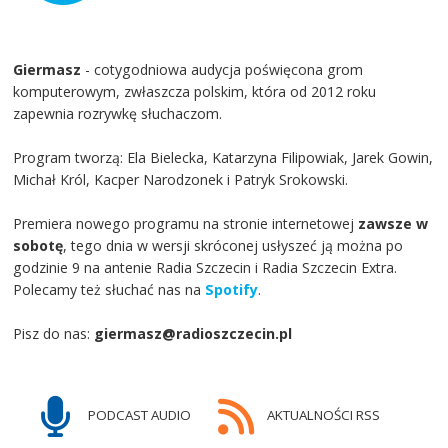
Giermasz
- cotygodniowa audycja poświęcona grom
komputerowym, zwłaszcza polskim, która od 2012 roku
zapewnia rozrywkę słuchaczom.
Program tworzą: Ela Bielecka, Katarzyna Filipowiak, Jarek Gowin,
Michał Król, Kacper Narodzonek i Patryk Srokowski.
Premiera nowego programu na stronie internetowej
zawsze w
sobotę
, tego dnia w wersji skróconej usłyszeć ją można po
godzinie 9 na antenie Radia Szczecin i Radia Szczecin Extra.
Polecamy też słuchać nas na
Spotify
.
Pisz do nas:
giermasz@radioszczecin.pl
PODCAST AUDIO
AKTUALNOŚCI RSS