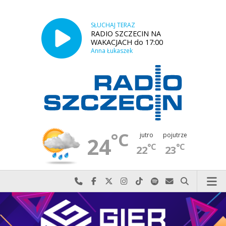
SŁUCHAJ TERAZ
RADIO SZCZECIN NA
WAKACJACH do 17:00
Anna Łukaszek
°C
jutro
pojutrze
24
°C
°C
22
23
Najlepiej po prostu do nas zadzwoń
Odwiedź nas na Facebook-u
Odwiedź nas na X
Odwiedź nas na Instagram-ie
Odwiedź nas na TikTok-u
Szukaj nas na Spotify
Wyślij do nas w
Szukaj