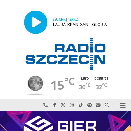
SŁUCHAJ TERAZ
LAURA BRANIGAN - GLORIA
°C
jutro
pojutrze
15
°C
°C
30
32
Najlepiej po prostu do nas zadzwoń
Odwiedź nas na Facebook-u
Odwiedź nas na X
Odwiedź nas na Instagram-ie
Odwiedź nas na TikTok-u
Szukaj nas na Spotify
Wyślij do nas w
Szukaj