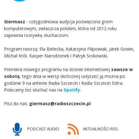
Giermasz
- cotygodniowa audycja poświęcona grom
komputerowym, zwłaszcza polskim, która od 2012 roku
zapewnia rozrywkę słuchaczom.
Program tworzą: Ela Bielecka, Katarzyna Filipowiak, Jarek Gowin,
Michał Król, Kacper Narodzonek i Patryk Srokowski.
Premiera nowego programu na stronie internetowej
zawsze w
sobotę
, tego dnia w wersji skróconej usłyszeć ją można po
godzinie 9 na antenie Radia Szczecin i Radia Szczecin Extra.
Polecamy też słuchać nas na
Spotify
.
Pisz do nas:
giermasz@radioszczecin.pl
PODCAST AUDIO
AKTUALNOŚCI RSS