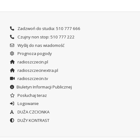
Zadzwoń do studia: 510 777 666
Czujny non stop: 510 777 222
Wyślij do nas wiadomość
Prognoza pogody
radioszczecin.pl
radioszczecinextra.pl
radioszczecin.tv
Biuletyn Informacji Publicznej
Posłuchaj teraz
Logowanie
DUŻA CZCIONKA
DUŻY KONTRAST