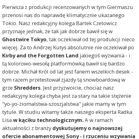
Pierwsza z produkcji recenzowanych w tym Giermaszu
przenosi nas do naprawdę klimatycznie ukazanego
Tokio. Nasz redakcyjny kolega Bartek Czetowicz
przyznaje jednak, że tak jak dobrze bawił się w
Ghostwire Tokyo
, tak oczekiwał od tej produkcji nieco
więcej. Za to Andrzej Kutys absolutnie nie oczekiwał po
Kirby and the Forgotten Land
jakiegoś wyzwania - i
tą kolorowo-wesołą platformówką bawił się bardzo
dobrze. Michał Król od lat jest fanem wszelkich desek -
tym razem przetestował zjazdy tą snowboardową w
grze
Shredders
. Jest przyzwoicie, chociaż nasz
redakcyjny kolega chyba jest za stary na takie stężenie
"yo-yo-ziomalstwa-szoszjalstwa" jakie mamy w tym
tytule. W studiu witamy także naszego eksperta Radka
Lisa
w kąciku technologicznym.
A w ramach
aktualności z branży
dyskutujemy o najnowszej
ofercie abonamentowej Sony - i rzuceniu wzywania