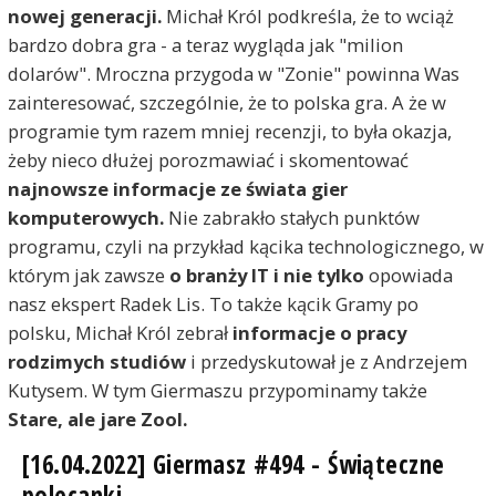
nowej generacji.
Michał Król podkreśla, że to wciąż
bardzo dobra gra - a teraz wygląda jak "milion
dolarów". Mroczna przygoda w "Zonie" powinna Was
zainteresować, szczególnie, że to polska gra. A że w
programie tym razem mniej recenzji, to była okazja,
żeby nieco dłużej porozmawiać i skomentować
najnowsze informacje ze świata gier
komputerowych.
Nie zabrakło stałych punktów
programu, czyli na przykład kącika technologicznego, w
którym jak zawsze
o branży IT i nie tylko
opowiada
nasz ekspert Radek Lis. To także kącik Gramy po
polsku, Michał Król zebrał
informacje o pracy
rodzimych studiów
i przedyskutował je z Andrzejem
Kutysem. W tym Giermaszu przypominamy także
Stare, ale jare Zool.
[16.04.2022] Giermasz #494 - Świąteczne
polecanki