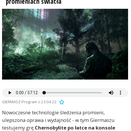
promieniach światła
GIERMASZ-Program z 23.04.22
Nowoczesne technologie śledzenia promieni,
ulepszona oprawa i wydajność - w tym Giermaszu
testujemy grę
Chernobylite po łatce na konsole