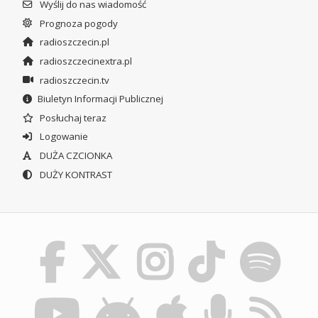
Wyślij do nas wiadomość
Prognoza pogody
radioszczecin.pl
radioszczecinextra.pl
radioszczecin.tv
Biuletyn Informacji Publicznej
Posłuchaj teraz
Logowanie
DUŻA CZCIONKA
DUŻY KONTRAST