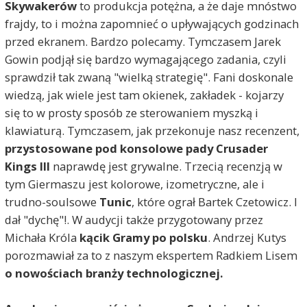
Skywakerów
to produkcja potężna, a że daje mnóstwo
frajdy, to i można zapomnieć o upływających godzinach
przed ekranem. Bardzo polecamy. Tymczasem Jarek
Gowin podjął się bardzo wymagającego zadania, czyli
sprawdził tak zwaną "wielką strategię". Fani doskonale
wiedzą, jak wiele jest tam okienek, zakładek - kojarzy
się to w prosty sposób ze sterowaniem myszką i
klawiaturą. Tymczasem, jak przekonuje nasz recenzent,
przystosowane pod konsolowe pady Crusader
Kings III
naprawdę jest grywalne. Trzecią recenzją w
tym Giermaszu jest kolorowe, izometryczne, ale i
trudno-soulsowe
Tunic
, które ograł Bartek Czetowicz. I
dał "dychę"!. W audycji także przygotowany przez
Michała Króla
kącik Gramy po polsku
. Andrzej Kutys
porozmawiał za to z naszym ekspertem Radkiem Lisem
o nowościach branży technologicznej.