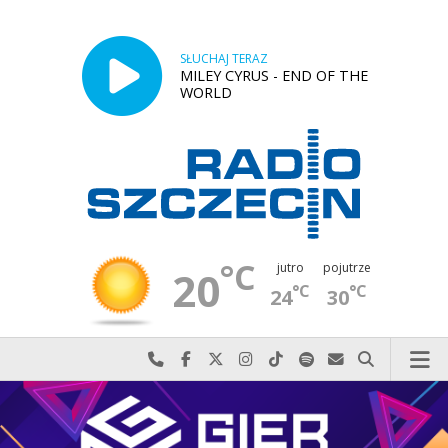
SŁUCHAJ TERAZ
MILEY CYRUS - END OF THE
WORLD
°C
jutro
pojutrze
20
°C
°C
24
30
Najlepiej po prostu do nas zadzwoń
Odwiedź nas na Facebook-u
Odwiedź nas na X
Odwiedź nas na Instagram-ie
Odwiedź nas na TikTok-u
Szukaj nas na Spotify
Wyślij do nas w
Szukaj