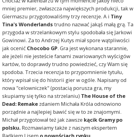
Chociaż w kalendarzu w tym momencie jakby nieco
mniej premier, zwłaszcza największych produkcji, tak w
Giermaszu przygotowaliśmy trzy recenzje. A i
Tiny
Tina's Wonderlands
trudno nazwać jakąś małą grą. Ta
przygoda w strzelankowym stylu spodobała się Jarkowi
Gowinowi. Za to Andrzej Kutys miał spore wątpliwości
jak ocenić
Chocobo GP
. Gra jest wykonana starannie,
ale jeżeli nie jesteście fanami zwariowanych wyścigów
kartów, to doprawdy trudno powiedzieć, czy Wam się
spodoba. Trzecia recenzja to przypomnienie tytułu,
który wpisał się do historii gier w ogóle. Napisany od
nowa "celowniczek" (postacią porusza gra, my
skupiamy się tylko na strzelaniu)
The House of the
Dead: Remake
zdaniem Michała Króla odnowiono
porządnie a najlepiej bawić się w to ze znajomymi.
Michał przygotował też jak zawsze
kącik Gramy po
polsku.
Rozmawiamy także z naszym ekspertem
Radkiem Lisem
o nowościach rynku