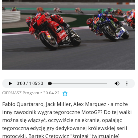
GIERMASZ-Program z 30.04.22
Fabio Quartararo, Jack Miller, Alex Marquez - a może
inny zawodnik wygra tegoroczne MotoGP? Do tej walki
można się włączyć, oczywiście na ekranie, opalając
tegoroczną edycję gry dedykowanej królewskiej serii
motocykli. Bartek Czetowicz "śmigał" (wirtualnie)