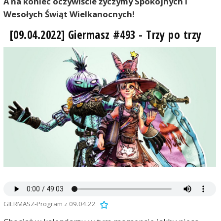
A na koniec oczywiście życzymy Spokojnych i
Wesołych Świąt Wielkanocnych!
[09.04.2022] Giermasz #493 - Trzy po trzy
GIERMASZ-Program z 09.04.22