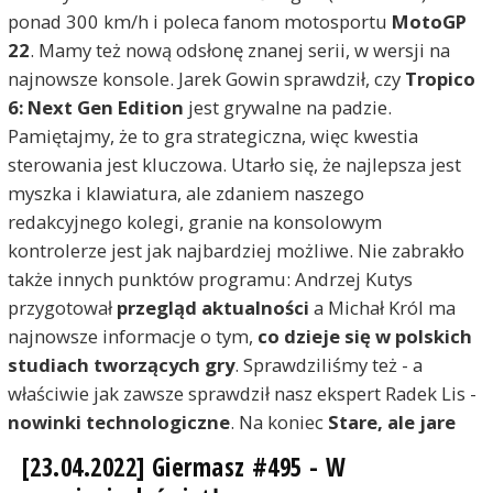
ponad 300 km/h i poleca fanom motosportu
MotoGP
22
. Mamy też nową odsłonę znanej serii, w wersji na
najnowsze konsole. Jarek Gowin sprawdził, czy
Tropico
6: Next Gen Edition
jest grywalne na padzie.
Pamiętajmy, że to gra strategiczna, więc kwestia
sterowania jest kluczowa. Utarło się, że najlepsza jest
myszka i klawiatura, ale zdaniem naszego
redakcyjnego kolegi, granie na konsolowym
kontrolerze jest jak najbardziej możliwe. Nie zabrakło
także innych punktów programu: Andrzej Kutys
przygotował
przegląd aktualności
a Michał Król ma
najnowsze informacje o tym,
co dzieje się w polskich
studiach tworzących gry
. Sprawdziliśmy też - a
właściwie jak zawsze sprawdził nasz ekspert Radek Lis -
nowinki technologiczne
. Na koniec
Stare, ale jare
[23.04.2022] Giermasz #495 - W