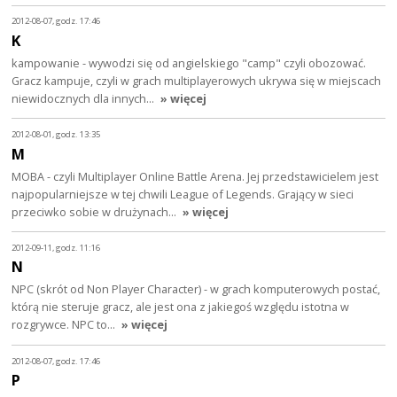
2012-08-07, godz. 17:46
K
kampowanie - wywodzi się od angielskiego "camp" czyli obozować.
Gracz kampuje, czyli w grach multiplayerowych ukrywa się w miejscach
niewidocznych dla innych…
» więcej
2012-08-01, godz. 13:35
M
MOBA - czyli Multiplayer Online Battle Arena. Jej przedstawicielem jest
najpopularniejsze w tej chwili League of Legends. Grający w sieci
przeciwko sobie w drużynach…
» więcej
2012-09-11, godz. 11:16
N
NPC (skrót od Non Player Character) - w grach komputerowych postać,
którą nie steruje gracz, ale jest ona z jakiegoś względu istotna w
rozgrywce. NPC to…
» więcej
2012-08-07, godz. 17:46
P