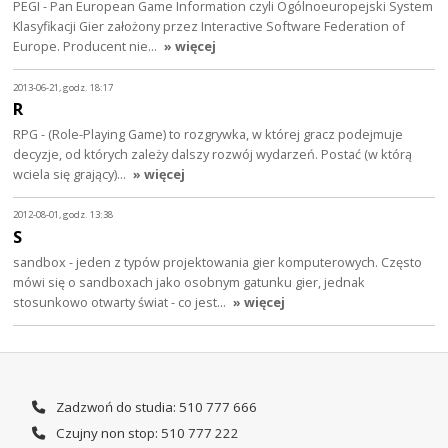
PEGI - Pan European Game Information czyli Ogólnoeuropejski System
Klasyfikacji Gier założony przez Interactive Software Federation of
Europe. Producent nie…
» więcej
2013-06-21, godz. 18:17
R
RPG - (Role-Playing Game) to rozgrywka, w której gracz podejmuje
decyzje, od których zależy dalszy rozwój wydarzeń. Postać (w którą
wciela się grający)…
» więcej
2012-08-01, godz. 13:38
S
sandbox - jeden z typów projektowania gier komputerowych. Często
mówi się o sandboxach jako osobnym gatunku gier, jednak
stosunkowo otwarty świat - co jest…
» więcej
Zadzwoń do studia: 510 777 666
Czujny non stop: 510 777 222