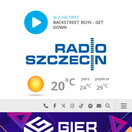
SŁUCHAJ TERAZ
BACKSTREET BOYS - GET
DOWN
°C
jutro
pojutrze
20
°C
°C
24
29
Najlepiej po prostu do nas zadzwoń
Odwiedź nas na Facebook-u
Odwiedź nas na X
Odwiedź nas na Instagram-ie
Odwiedź nas na TikTok-u
Szukaj nas na Spotify
Wyślij do nas w
Szukaj