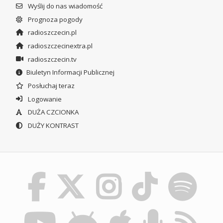
Wyślij do nas wiadomość
Prognoza pogody
radioszczecin.pl
radioszczecinextra.pl
radioszczecin.tv
Biuletyn Informacji Publicznej
Posłuchaj teraz
Logowanie
DUŻA CZCIONKA
DUŻY KONTRAST