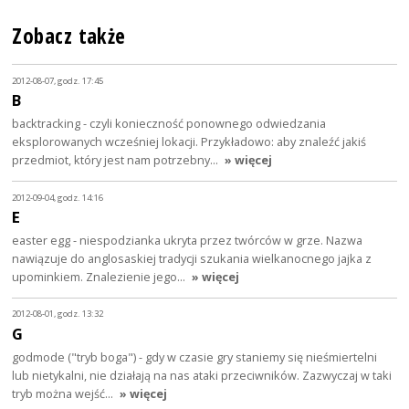
Zobacz także
2012-08-07, godz. 17:45
B
backtracking - czyli konieczność ponownego odwiedzania
eksplorowanych wcześniej lokacji. Przykładowo: aby znaleźć jakiś
przedmiot, który jest nam potrzebny…
» więcej
2012-09-04, godz. 14:16
E
easter egg - niespodzianka ukryta przez twórców w grze. Nazwa
nawiązuje do anglosaskiej tradycji szukania wielkanocnego jajka z
upominkiem. Znalezienie jego…
» więcej
2012-08-01, godz. 13:32
G
godmode ("tryb boga") - gdy w czasie gry staniemy się nieśmiertelni
lub nietykalni, nie działają na nas ataki przeciwników. Zazwyczaj w taki
tryb można wejść…
» więcej