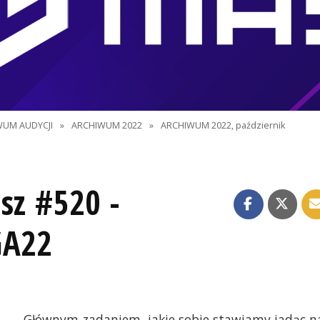
WUM AUDYCJI
»
ARCHIWUM 2022
»
ARCHIWUM 2022, październik
sz #520 -
GA22
Głównym zadaniem, jakie sobie stawiamy jadąc n