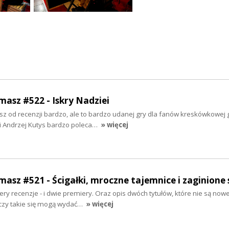
masz #522 - Iskry Nadziei
 od recenzji bardzo, ale to bardzo udanej gry dla fanów kreskówkowej gr
yli Andrzej Kutys bardzo poleca…
» więcej
rmasz #521 - Ścigałki, mroczne tajemnice i zaginione
ry recenzje - i dwie premiery. Oraz opis dwóch tytułów, które nie są nowe,
aczy takie się mogą wydać…
» więcej