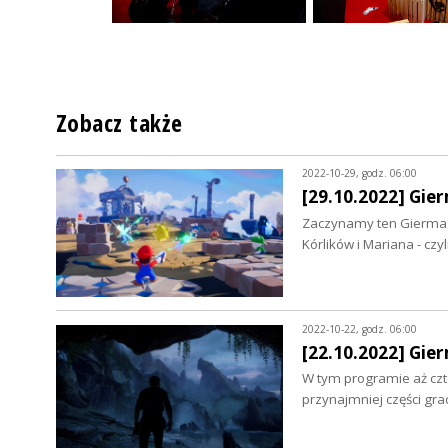
Zobacz także
2022-10-29, godz. 06:00
[29.10.2022] Gier
Zaczynamy ten Giermasz
Kórlików i Mariana - cz
2022-10-22, godz. 06:00
[22.10.2022] Gie
W tym programie aż czte
przynajmniej części gr