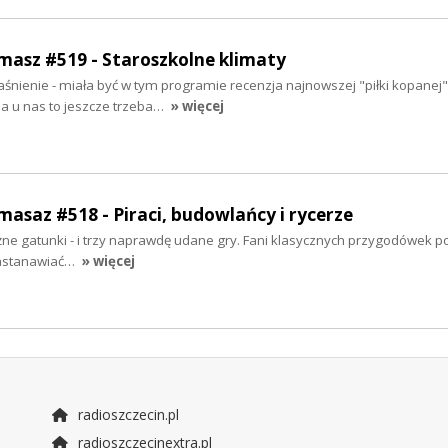
rmasz #519 - Staroszkolne klimaty
aśnienie - miała być w tym programie recenzja najnowszej "piłki kopanej
 a u nas to jeszcze trzeba…
» więcej
masaz #518 - Piraci, budowlańcy i rycerze
żne gatunki - i trzy naprawdę udane gry. Fani klasycznych przygodówek poi
 zastanawiać…
» więcej
radioszczecin.pl
radioszczecinextra.pl