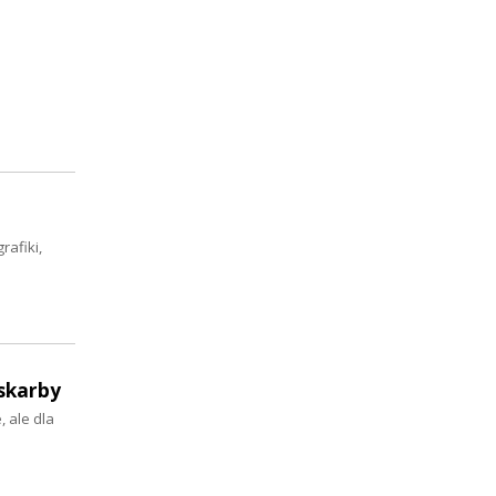
afiki,
 skarby
 ale dla