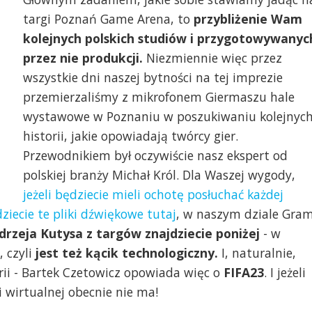
targi Poznań Game Arena, to
przybliżenie Wam
kolejnych polskich studiów i przygotowywanyc
przez nie produkcji.
Niezmiennie więc przez
wszystkie dni naszej bytności na tej imprezie
przemierzaliśmy z mikrofonem Giermaszu hale
wystawowe w Poznaniu w poszukiwaniu kolejnyc
historii, jakie opowiadają twórcy gier.
Przewodnikiem był oczywiście nasz ekspert od
polskiej branży Michał Król. Dla Waszej wygody,
jeżeli będziecie mieli ochotę posłuchać każdej
iecie te pliki dźwiękowe tutaj
, w naszym dziale Gra
drzeja Kutysa z targów znajdziecie poniżej
- w
, czyli
jest też kącik technologiczny.
I, naturalnie,
rii - Bartek Czetowicz opowiada więc o
FIFA23
. I jeżeli
i wirtualnej obecnie nie ma!