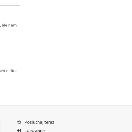
", ale nam
nt'n'click
Posłuchaj teraz
Logowanie