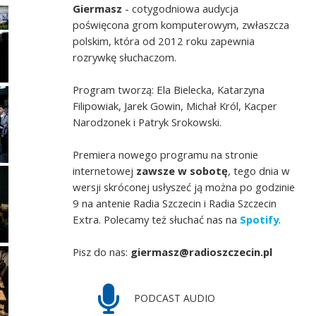
Giermasz
- cotygodniowa audycja
poświęcona grom komputerowym, zwłaszcza
polskim, która od 2012 roku zapewnia
rozrywkę słuchaczom.
Program tworzą: Ela Bielecka, Katarzyna
Filipowiak, Jarek Gowin, Michał Król, Kacper
Narodzonek i Patryk Srokowski.
Premiera nowego programu na stronie
internetowej
zawsze w sobotę
, tego dnia w
wersji skróconej usłyszeć ją można po godzinie
9 na antenie Radia Szczecin i Radia Szczecin
Extra. Polecamy też słuchać nas na
Spotify
.
Pisz do nas:
giermasz@radioszczecin.pl
PODCAST AUDIO