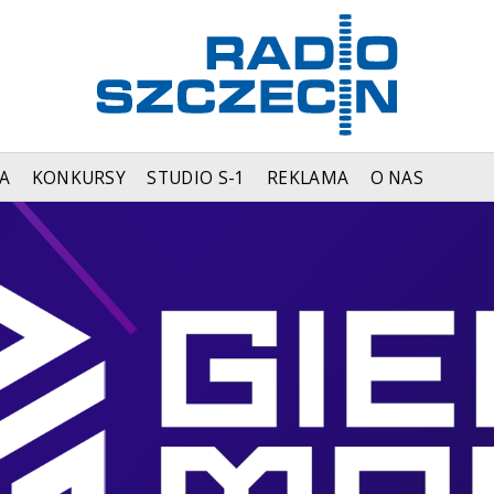
A
KONKURSY
STUDIO S-1
REKLAMA
O NAS