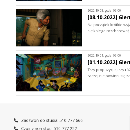
2022-10-08, godz. 06:00
[08.10.2022] Gie
Na początek krótkie wyj
się kolega rozchorował,
2022-10-01, godz. 06:00
[01.10.2022] Gier
Trzy propozycje, trzy ró
raczej nie powinni się
Zadzwoń do studia: 510 777 666
Czujny non stop: 510 777 222