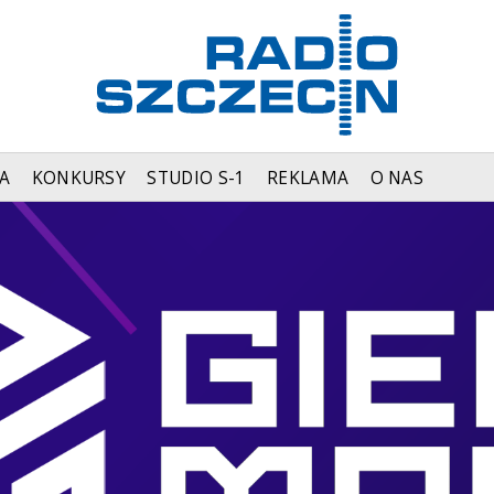
A
KONKURSY
STUDIO S-1
REKLAMA
O NAS