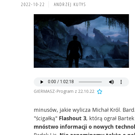
2022-10-22
ANDRZEJ KUTYS
GIERMASZ-Program z 22.10.22
minusów, jakie wylicza Michał Król. Bard
"ścigałką"
Flashout 3
, którą ograł Barte
mnóstwo informacji o nowych technol