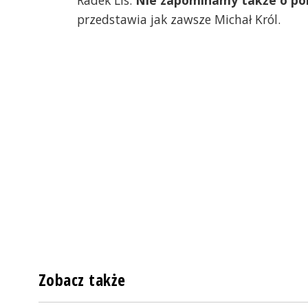
Radek Lis.
Nie zapominamy także o pol
przedstawia jak zawsze Michał Król.
Zobacz także