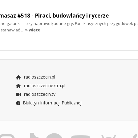
masaz #518 - Piraci, budowlańcy i rycerze
żne gatunki - i trzy naprawdę udane gry. Fani klasycznych przygodówek poi
 zastanawiać…
» więcej
radioszczecin.pl
radioszczecinextra.pl
radioszczecin.tv
Biuletyn Informacji Publicznej