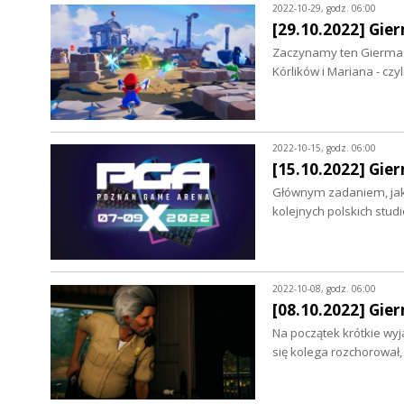
2022-10-29, godz. 06:00
[29.10.2022] Gier
Zaczynamy ten Giermasz
Kórlików i Mariana - cz
2022-10-15, godz. 06:00
[15.10.2022] Gie
Głównym zadaniem, jaki
kolejnych polskich stu
2022-10-08, godz. 06:00
[08.10.2022] Gie
Na początek krótkie wyj
się kolega rozchorował,