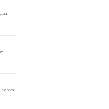
afiki,
Wam
", ale nam