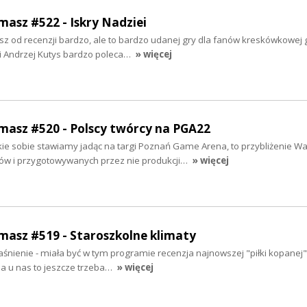
masz #522 - Iskry Nadziei
 od recenzji bardzo, ale to bardzo udanej gry dla fanów kreskówkowej gr
yli Andrzej Kutys bardzo poleca…
» więcej
rmasz #520 - Polscy twórcy na PGA22
e sobie stawiamy jadąc na targi Poznań Game Arena, to przybliżenie 
diów i przygotowywanych przez nie produkcji…
» więcej
rmasz #519 - Staroszkolne klimaty
aśnienie - miała być w tym programie recenzja najnowszej "piłki kopanej
 a u nas to jeszcze trzeba…
» więcej