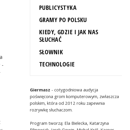
PUBLICYSTYKA
GRAMY PO POLSKU
KIEDY, GDZIE I JAK NAS
SŁUCHAĆ
SŁOWNIK
la
TECHNOLOGIE
 -
r
Giermasz
- cotygodniowa audycja
poświęcona grom komputerowym, zwłaszcza
polskim, która od 2012 roku zapewnia
rozrywkę słuchaczom.
t
Program tworzą: Ela Bielecka, Katarzyna
Filipowiak, Jarek Gowin, Michał Król, Kacper