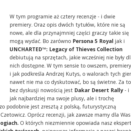
W tym programie aż cztery recenzje - i dwie
premiery. Oraz opis dwóch tytułów, które nie są
nowe, ale dla przynajmniej części graczy takie się
mogą wydać. Bo zarówno
Persona 5 Royal
jak i
UNCHARTED™: Legacy of Thieves Collection
debiutują na sprzętach, jakie wcześniej nie były d
nich dostępne. W tym sensie to owszem, premiery
i jak podkreśla Andrzej Kutys, o walorach tych gie
nawet nie ma co dyskutować, bo są świetne. Za to
bez dyskusji nowością jest
Dakar Desert Rally
- i
jak najbardziej ma swoje plusy, ale i trochę
zo podobnie jest zresztą z polską, futurystyczną
k Czetowicz. Oprócz recenzji, jak zawsze mamy dla Was
ogiach.
O których niezmiennie opowiada nasz eksper