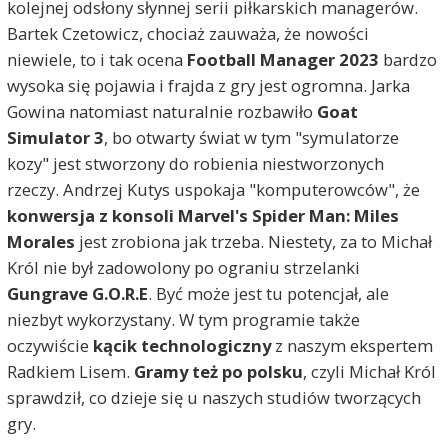
kolejnej odsłony słynnej serii piłkarskich managerów.
Bartek Czetowicz, chociaż zauważa, że nowości
niewiele, to i tak ocena
Football Manager 2023
bardzo
wysoka się pojawia i frajda z gry jest ogromna. Jarka
Gowina natomiast naturalnie rozbawiło
Goat
Simulator 3
, bo otwarty świat w tym "symulatorze
kozy" jest stworzony do robienia niestworzonych
rzeczy. Andrzej Kutys uspokaja "komputerowców", że
konwersja z konsoli Marvel's Spider Man: Miles
Morales
jest zrobiona jak trzeba. Niestety, za to Michał
Król nie był zadowolony po ograniu strzelanki
Gungrave G.O.R.E
. Być może jest tu potencjał, ale
niezbyt wykorzystany. W tym programie także
oczywiście
kącik technologiczny
z naszym ekspertem
Radkiem Lisem.
Gramy też po polsku
, czyli Michał Król
sprawdził, co dzieje się u naszych studiów tworzących
gry.