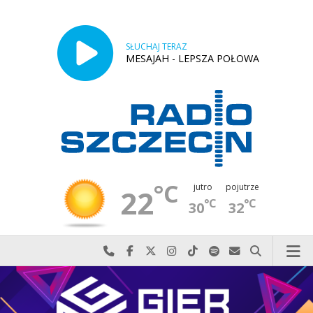
SŁUCHAJ TERAZ
MESAJAH - LEPSZA POŁOWA
°C
jutro
pojutrze
22
°C
°C
30
32
Najlepiej po prostu do nas zadzwoń
Odwiedź nas na Facebook-u
Odwiedź nas na X
Odwiedź nas na Instagram-ie
Odwiedź nas na TikTok-u
Szukaj nas na Spotify
Wyślij do nas w
Szukaj