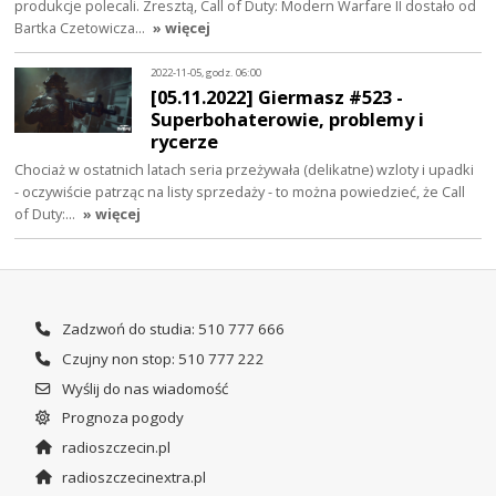
produkcje polecali. Zresztą, Call of Duty: Modern Warfare II dostało od
Bartka Czetowicza…
» więcej
2022-11-05, godz. 06:00
[05.11.2022] Giermasz #523 -
Superbohaterowie, problemy i
rycerze
Chociaż w ostatnich latach seria przeżywała (delikatne) wzloty i upadki
- oczywiście patrząc na listy sprzedaży - to można powiedzieć, że Call
of Duty:…
» więcej
Zadzwoń do studia: 510 777 666
Czujny non stop: 510 777 222
Wyślij do nas wiadomość
Prognoza pogody
radioszczecin.pl
radioszczecinextra.pl