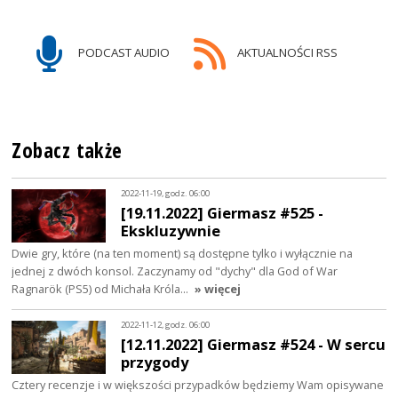
PODCAST AUDIO
AKTUALNOŚCI RSS
Zobacz także
2022-11-19, godz. 06:00
[19.11.2022] Giermasz #525 -
Ekskluzywnie
Dwie gry, które (na ten moment) są dostępne tylko i wyłącznie na
jednej z dwóch konsol. Zaczynamy od "dychy" dla God of War
Ragnarök (PS5) od Michała Króla…
» więcej
2022-11-12, godz. 06:00
[12.11.2022] Giermasz #524 - W sercu
przygody
Cztery recenzje i w większości przypadków będziemy Wam opisywane