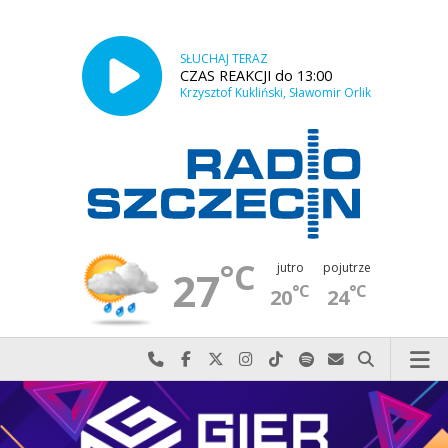
SŁUCHAJ TERAZ
CZAS REAKCJI do 13:00
Krzysztof Kukliński, Sławomir Orlik
°C
jutro
pojutrze
27
°C
°C
20
24
Najlepiej po prostu do nas zadzwoń
Odwiedź nas na Facebook-u
Odwiedź nas na X
Odwiedź nas na Instagram-ie
Odwiedź nas na TikTok-u
Szukaj nas na Spotify
Wyślij do nas w
Szukaj