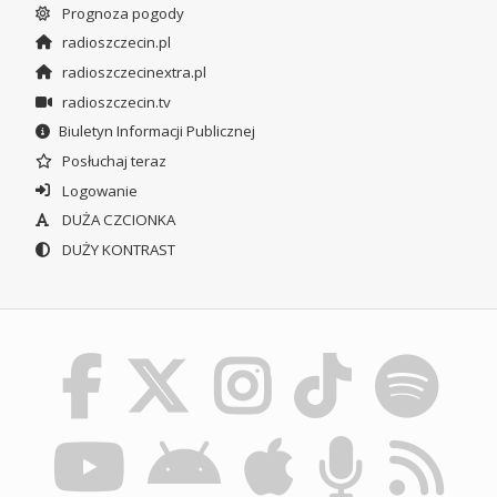
Prognoza pogody
radioszczecin.pl
radioszczecinextra.pl
radioszczecin.tv
Biuletyn Informacji Publicznej
Posłuchaj teraz
Logowanie
DUŻA CZCIONKA
DUŻY KONTRAST