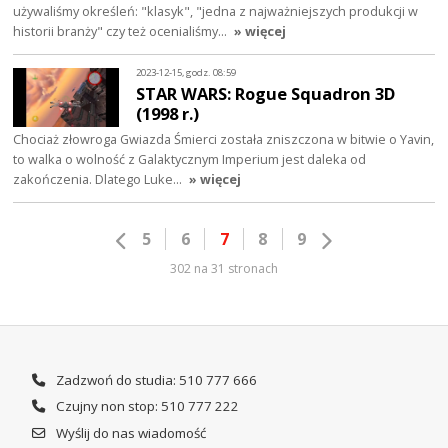
używaliśmy określeń: "klasyk", "jedna z najważniejszych produkcji w
historii branży" czy też ocenialiśmy…
» więcej
2023-12-15, godz. 08:59
STAR WARS: Rogue Squadron 3D
(1998 r.)
Chociaż złowroga Gwiazda Śmierci została zniszczona w bitwie o Yavin,
to walka o wolność z Galaktycznym Imperium jest daleka od
zakończenia. Dlatego Luke…
» więcej
5
6
7
8
9
302 na 31 stronach
Zadzwoń do studia: 510 777 666
Czujny non stop: 510 777 222
Wyślij do nas wiadomość