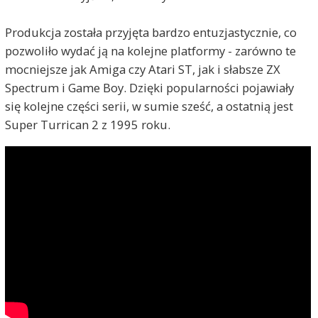
Produkcja została przyjęta bardzo entuzjastycznie, co
pozwoliło wydać ją na kolejne platformy - zarówno te
mocniejsze jak Amiga czy Atari ST, jak i słabsze ZX
Spectrum i Game Boy. Dzięki popularności pojawiały
się kolejne części serii, w sumie sześć, a ostatnią jest
Super Turrican 2 z 1995 roku.