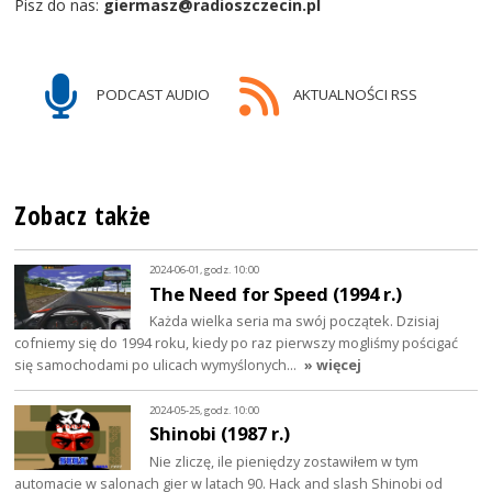
Pisz do nas:
giermasz@radioszczecin.pl
PODCAST AUDIO
AKTUALNOŚCI RSS
Zobacz także
2024-06-01, godz. 10:00
The Need for Speed (1994 r.)
Każda wielka seria ma swój początek. Dzisiaj
cofniemy się do 1994 roku, kiedy po raz pierwszy mogliśmy pościgać
się samochodami po ulicach wymyślonych…
» więcej
2024-05-25, godz. 10:00
Shinobi (1987 r.)
Nie zliczę, ile pieniędzy zostawiłem w tym
automacie w salonach gier w latach 90. Hack and slash Shinobi od