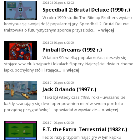
2024-04-06, godz. 12:02
Speedball 2: Brutal Deluxe (1990 r.)
W roku 1990 studio The Bitmap Brothers wydało
kontynuację swojej dość popularnej gry. Speedball 2: Brutal Deluxe
traktowała o futurystycznym sporcie przyszłości…
» więcej
2024-03-30, godz. 06:00
Pinball Dreams (1992 r.)
W latach 90. wielką popularnością cieszyły się
stojące w wielu knajpach i lokalach flippery. Najczęściej dwie ruchome
łapki, pochylony stół i latająca…
» więcej
2024-01-20, godz. 06:00
Jack Orlando (1997 r.)
"Taki był wtedy czas (1995 rok) – uważano, że
każdy szanujący się developer powinien mieć w swoim portfolio
porządną przygodówkę" - opowiadał w wywiadzie…
» więcej
2024-01-06, godz. 06:00
E.T. the Extra-Terrestrial (1982 r.)
Ileż to razy przypominając gry w tym kąciku