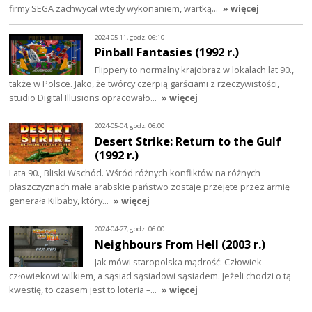
firmy SEGA zachwycał wtedy wykonaniem, wartką…
» więcej
2024-05-11, godz. 06:10
Pinball Fantasies (1992 r.)
Flippery to normalny krajobraz w lokalach lat 90.,
także w Polsce. Jako, że twórcy czerpią garściami z rzeczywistości,
studio Digital Illusions opracowało…
» więcej
2024-05-04, godz. 06:00
Desert Strike: Return to the Gulf
(1992 r.)
Lata 90., Bliski Wschód. Wśród różnych konfliktów na różnych
płaszczyznach małe arabskie państwo zostaje przejęte przez armię
generała Kilbaby, który…
» więcej
2024-04-27, godz. 06:00
Neighbours From Hell (2003 r.)
Jak mówi staropolska mądrość: Człowiek
człowiekowi wilkiem, a sąsiad sąsiadowi sąsiadem. Jeżeli chodzi o tą
kwestię, to czasem jest to loteria –…
» więcej