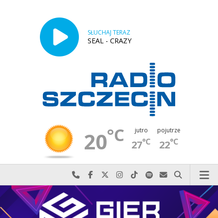
SŁUCHAJ TERAZ
SEAL - CRAZY
°C
jutro
pojutrze
20
°C
°C
27
22
Najlepiej po prostu do nas zadzwoń
Odwiedź nas na Facebook-u
Odwiedź nas na X
Odwiedź nas na Instagram-ie
Odwiedź nas na TikTok-u
Szukaj nas na Spotify
Wyślij do nas w
Szukaj