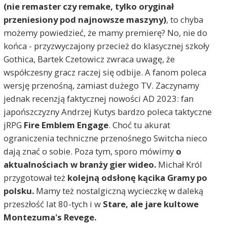
(nie remaster czy remake, tylko oryginał
przeniesiony pod najnowsze maszyny)
, to chyba
możemy powiedzieć, że mamy premierę? No, nie do
końca - przyzwyczajony przecież do klasycznej szkoły
Gothica, Bartek Czetowicz zwraca uwagę, że
współczesny gracz raczej się odbije. A fanom poleca
wersję przenośną, zamiast dużego TV. Zaczynamy
jednak recenzją faktycznej nowości AD 2023: fan
japońszczyzny Andrzej Kutys bardzo poleca taktyczne
jRPG
Fire Emblem Engage
. Choć tu akurat
ograniczenia techniczne przenośnego Switcha nieco
dają znać o sobie. Poza tym, sporo mówimy
o
aktualnościach w branży gier wideo.
Michał Król
przygotował też
kolejną odsłonę kącika Gramy po
polsku.
Mamy też nostalgiczną wycieczkę w daleką
przeszłość lat 80-tych i w
Stare, ale jare kultowe
Montezuma's Revege.