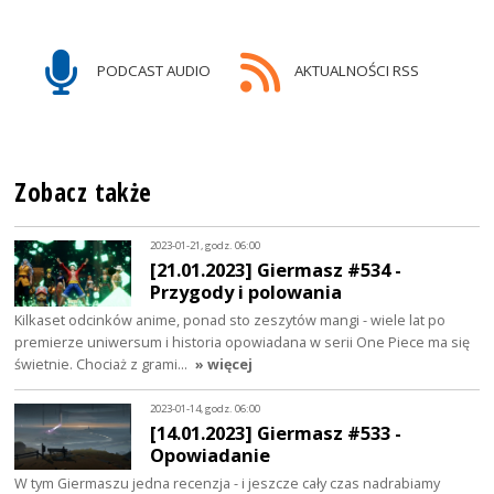
PODCAST AUDIO
AKTUALNOŚCI RSS
Zobacz także
2023-01-21, godz. 06:00
[21.01.2023] Giermasz #534 -
Przygody i polowania
Kilkaset odcinków anime, ponad sto zeszytów mangi - wiele lat po
premierze uniwersum i historia opowiadana w serii One Piece ma się
świetnie. Chociaż z grami…
» więcej
2023-01-14, godz. 06:00
[14.01.2023] Giermasz #533 -
Opowiadanie
W tym Giermaszu jedna recenzja - i jeszcze cały czas nadrabiamy