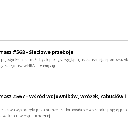
rmasz #568 - Sieciowe przeboje
w pojedynkę - nie może być lepiej, gra wygląda jak transmisja sportowa. Ale, 
gdy zaczynasz w NBA…
» więcej
rmasz #567 - Wśród wojowników, wróżek, rabusiów i
órej sława wykroczyła poza branżę i zadomowiła się w szeroko pojętej pop 
prawą kontrowersji…
» więcej