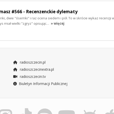
rmasz #566 - Recenzenckie dylematy
unki, dwie "ósemki" i raz ocena siedem i pół. To w skrócie wykaz recenzji 
s miał wielki "zgryz" opisując…
» więcej
radioszczecin.pl
radioszczecinextra.pl
radioszczecin.tv
Biuletyn Informacji Publicznej