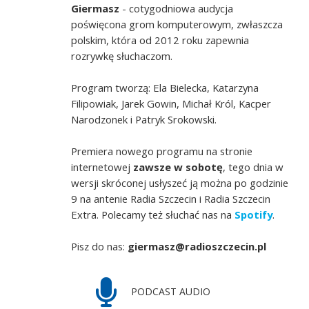
Giermasz
- cotygodniowa audycja
poświęcona grom komputerowym, zwłaszcza
polskim, która od 2012 roku zapewnia
rozrywkę słuchaczom.
Program tworzą: Ela Bielecka, Katarzyna
Filipowiak, Jarek Gowin, Michał Król, Kacper
Narodzonek i Patryk Srokowski.
Premiera nowego programu na stronie
internetowej
zawsze w sobotę
, tego dnia w
wersji skróconej usłyszeć ją można po godzinie
9 na antenie Radia Szczecin i Radia Szczecin
Extra. Polecamy też słuchać nas na
Spotify
.
Pisz do nas:
giermasz@radioszczecin.pl
PODCAST AUDIO