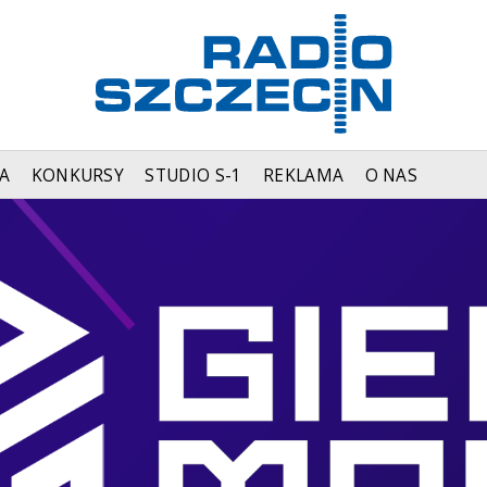
A
KONKURSY
STUDIO S-1
REKLAMA
O NAS