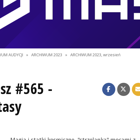
WUM AUDYCJI
»
ARCHIWUM 2023
»
ARCHIWUM 2023, wrzesień
sz #565 -
tasy
Magia i statki kosmiczne, "strzelanka" mocami z