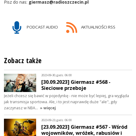
Pisz do nas:
giermasz@radioszczecin.pl
PODCAST AUDIO
AKTUALNOŚCI RSS
Zobacz także
2023-09-30, godz. 06:00
[30.09.2023] Giermasz #568 -
Sieciowe przeboje
Jeżeli chcesz się bawić w pojedynkę - nie może być lepiej, gra wygląda
jak transmisja sportowa. Ale, i to jest naprawdę duże "ale", gdy
zaczynasz w NBA…
» więcej
2023-09-23, godz. 06:00
[23.09.2023] Giermasz #567 - Wśród
wojowników, wróżek, rabusiów i