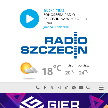
SŁUCHAJ TERAZ
FONOSFERA RADIO
SZCZECIN NA WIECZÓR do
22:00
Joanna Skonieczna
°C
jutro
pojutrze
18
°C
°C
20
24
Najlepiej po prostu do nas zadzwoń
Odwiedź nas na Facebook-u
Odwiedź nas na X
Odwiedź nas na Instagram-ie
Odwiedź nas na TikTok-u
Szukaj nas na Spotify
Wyślij do nas w
Szukaj