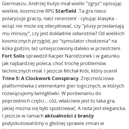
Giermaszu. Andrzej Kutys miał wielki "zgryz" opisując
wielkie, kosmiczne RPG
Starfield
. Ta gra nieco
polaryzuje graczy, nasz recenzent - cytując klasyka -
wciąż nie może się zdecydować, czy "plusy przesłaniają
mu minusy", czy jest dokładnie odwrotnie? Od wielkich
kosmicznych przygód, po "symulator chodzenia" na
kilka godzin, też umiejscowiony daleko w przestrzeni.
Fort Solis
sprawdził Kacper Narodzonek i w gatunku
jak najbardziej poleca, choć trochę problemów
technicznych miał. I jeszcze Michał Król, który ocenił
Trine 5: A Clockwork Conspiracy
. Zręcznościowa
platformówka z elementami gier logicznych, w których
rozwiązujemy łamigłówki. W porównaniu do
poprzednich części... cóż, właściwie jest to taka gra,
jakiej można się było spodziewać. A nota jest elegancka.
I jeszcze w ramach
aktualności z branży
podyskutowaliśmy o głośnej sprawie zmian w