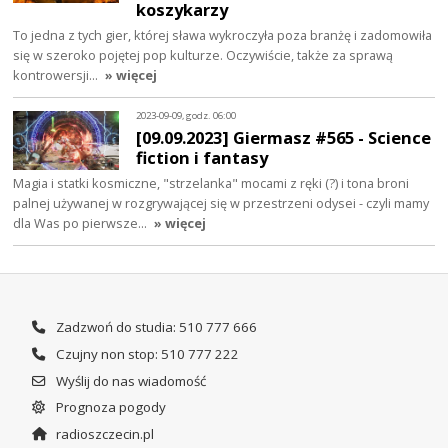
koszykarzy
To jedna z tych gier, której sława wykroczyła poza branżę i zadomowiła
się w szeroko pojętej pop kulturze. Oczywiście, także za sprawą
kontrowersji…
» więcej
2023-09-09, godz. 06:00
[09.09.2023] Giermasz #565 - Science
fiction i fantasy
Magia i statki kosmiczne, "strzelanka" mocami z ręki (?) i tona broni
palnej używanej w rozgrywającej się w przestrzeni odysei - czyli mamy
dla Was po pierwsze…
» więcej
Zadzwoń do studia: 510 777 666
Czujny non stop: 510 777 222
Wyślij do nas wiadomość
Prognoza pogody
radioszczecin.pl