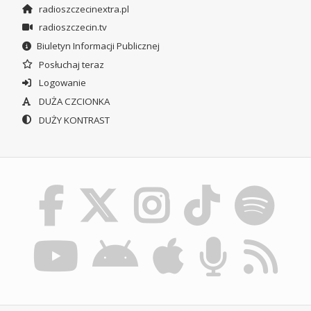
radioszczecinextra.pl
radioszczecin.tv
Biuletyn Informacji Publicznej
Posłuchaj teraz
Logowanie
DUŻA CZCIONKA
DUŻY KONTRAST