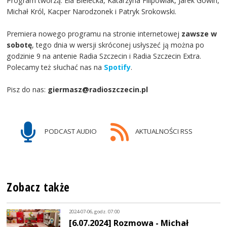
Program tworzą: Ela Bielecka, Katarzyna Filipowiak, Jarek Gowin,
Michał Król, Kacper Narodzonek i Patryk Srokowski.
Premiera nowego programu na stronie internetowej
zawsze w
sobotę
, tego dnia w wersji skróconej usłyszeć ją można po
godzinie 9 na antenie Radia Szczecin i Radia Szczecin Extra.
Polecamy też słuchać nas na
Spotify
.
Pisz do nas:
giermasz@radioszczecin.pl
PODCAST AUDIO
AKTUALNOŚCI RSS
Zobacz także
2024-07-06, godz. 07:00
[6.07.2024] Rozmowa - Michał