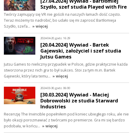
[27.04.2024] Wywiad - Bartłomiej
Szydło, szef studia Played with Fire
Twórcy zajmujący się VR nie gościli na naszych łamach dość często.
Teraz możemy to nadrobić, bo udało się mi zaprosić Bartłomieja
Szydło, szefa…
» więcej
2024-04-20, godz. 16:29
[20.04.2024] Wywiad - Bartek
Gajewski, założyciel i szef studia
Jutsu Games
Jutsu Games to nieliczny przypadek w Polsce, gdzie praktycznie każda
stworzona przez nich gra to był sukces. Stoi za tym m.in. Bartek
Gajewski, który lata temu…
» więcej
2024-03-30, godz. 06:00
[30.03.2024] Wywiad - Maciej
Dobrowolski ze studia Starward
Industries
Recenzję The Invincible popełniłem pod koniec ubiegłego roku, ale nie
było okazji porozmawiać z twórcami po premierze. Gra mi się bardzo
podobała, w końcu…
» więcej