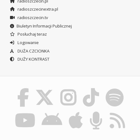
radioszczecin.pl
radioszczecinextra.pl
radioszczecin.tv
Biuletyn Informacji Publicznej
Posłuchaj teraz
Logowanie
DUŻA CZCIONKA
DUŻY KONTRAST