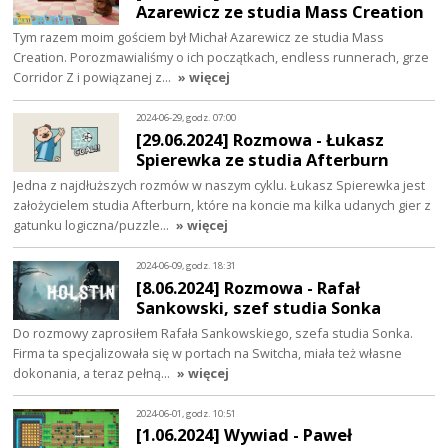
Azarewicz ze studia Mass Creation
Tym razem moim gościem był Michał Azarewicz ze studia Mass
Creation. Porozmawialiśmy o ich początkach, endless runnerach, grze
Corridor Z i powiązanej z…
» więcej
2024-06-29, godz. 07:00
[29.06.2024] Rozmowa - Łukasz
Spierewka ze studia Afterburn
Jedna z najdłuższych rozmów w naszym cyklu. Łukasz Spierewka jest
założycielem studia Afterburn, które na koncie ma kilka udanych gier z
gatunku logiczna/puzzle…
» więcej
2024-06-09, godz. 18:31
[8.06.2024] Rozmowa - Rafał
Sankowski, szef studia Sonka
Do rozmowy zaprosiłem Rafała Sankowskiego, szefa studia Sonka.
Firma ta specjalizowała się w portach na Switcha, miała też własne
dokonania, a teraz pełną…
» więcej
2024-06-01, godz. 10:51
[1.06.2024] Wywiad - Paweł