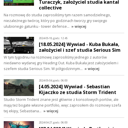
Turaczyk, założyciel studia kantal
collective
Na rozmowę do studia zaprosiliśmy tym razem samodzielnego,
niezależnego twórcę, który po godzinach tworzy gry swojego
ulubionego gatunku - tower defense…
» więcej
2024-05-18, godz. 12:45
[18.05.2024] Wywiad - Kuba Bukała,
założyciel i szef studia Serious Sim
W tym tygodniu na rozmowę zaprosiliśmy jednego z autorów
niedawno wydanej gry Heading Out. Kuba Bukała jest założycielem i
szefem studia Serious Sim. W półgodzinnym…
» więcej
2024-05-04, godz. 06:00
[4.05.2024] Wywiad - Sebastian
Kijaczko ze studia Storm Trident
Studio Storm Trident znane jest głównie z konsolowych portów, ale
mają też bogate własne portfolio, więc zaprosiłem do rozmowy szefa
tej ekipy, Sebastiana…
» więcej
2024-04-27, godz. 06:00