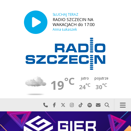
SŁUCHAJ TERAZ
RADIO SZCZECIN NA
WAKACJACH do 17:00
Anna Łukaszek
°C
jutro
pojutrze
19
°C
°C
24
30
Najlepiej po prostu do nas zadzwoń
Odwiedź nas na Facebook-u
Odwiedź nas na X
Odwiedź nas na Instagram-ie
Odwiedź nas na TikTok-u
Szukaj nas na Spotify
Wyślij do nas w
Szukaj