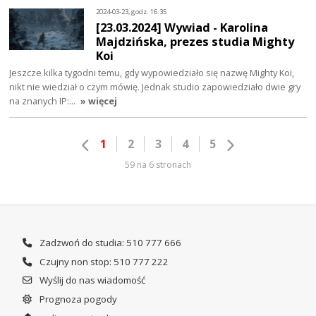
2024-03-23, godz. 16:35
[23.03.2024] Wywiad - Karolina
Majdzińska, prezes studia Mighty
Koi
Jeszcze kilka tygodni temu, gdy wypowiedziało się nazwę Mighty Koi,
nikt nie wiedział o czym mówię. Jednak studio zapowiedziało dwie gry
na znanych IP:…
» więcej
1
2
3
4
5
59 na 6 stronach
Zadzwoń do studia: 510 777 666
Czujny non stop: 510 777 222
Wyślij do nas wiadomość
Prognoza pogody