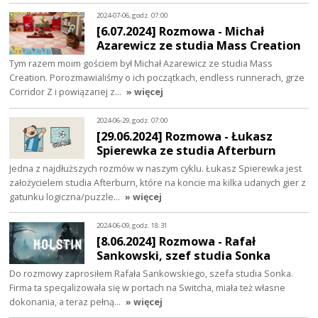
2024-07-06, godz. 07:00
[6.07.2024] Rozmowa - Michał
Azarewicz ze studia Mass Creation
Tym razem moim gościem był Michał Azarewicz ze studia Mass
Creation. Porozmawialiśmy o ich początkach, endless runnerach, grze
Corridor Z i powiązanej z…
» więcej
2024-06-29, godz. 07:00
[29.06.2024] Rozmowa - Łukasz
Spierewka ze studia Afterburn
Jedna z najdłuższych rozmów w naszym cyklu. Łukasz Spierewka jest
założycielem studia Afterburn, które na koncie ma kilka udanych gier z
gatunku logiczna/puzzle…
» więcej
2024-06-09, godz. 18:31
[8.06.2024] Rozmowa - Rafał
Sankowski, szef studia Sonka
Do rozmowy zaprosiłem Rafała Sankowskiego, szefa studia Sonka.
Firma ta specjalizowała się w portach na Switcha, miała też własne
dokonania, a teraz pełną…
» więcej