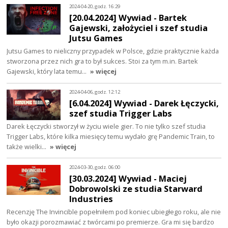
2024-04-20, godz. 16:29
[20.04.2024] Wywiad - Bartek
Gajewski, założyciel i szef studia
Jutsu Games
Jutsu Games to nieliczny przypadek w Polsce, gdzie praktycznie każda
stworzona przez nich gra to był sukces. Stoi za tym m.in. Bartek
Gajewski, który lata temu…
» więcej
2024-04-06, godz. 12:12
[6.04.2024] Wywiad - Darek Łęczycki,
szef studia Trigger Labs
Darek Łęczycki stworzył w życiu wiele gier. To nie tylko szef studia
Trigger Labs, które kilka miesięcy temu wydało grę Pandemic Train, to
także wielki…
» więcej
2024-03-30, godz. 06:00
[30.03.2024] Wywiad - Maciej
Dobrowolski ze studia Starward
Industries
Recenzję The Invincible popełniłem pod koniec ubiegłego roku, ale nie
było okazji porozmawiać z twórcami po premierze. Gra mi się bardzo