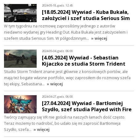
2024-05-18, godz. 12:45
[18.05.2024] Wywiad - Kuba Bukała,
założyciel i szef studia Serious Sim
W tym tygodniu na rozmowę zaprosiliśmy jednego z autorów
niedawno wydanej gry Heading Out. Kuba Bukała jest założycielem i
szefem studia Serious Sim. W półgodzinnym…
» więcej
2024-05-04, godz. 06:00
[4.05.2024] Wywiad - Sebastian
Kijaczko ze studia Storm Trident
Studio Storm Trident znane jest głównie z konsolowych portów, ale
mają też bogate własne portfolio, więc zaprosiłem do rozmowy szefa
tej ekipy, Sebastiana…
» więcej
2024-04-27, godz. 06:00
[27.04.2024] Wywiad - Bartłomiej
Szydło, szef studia Played with Fire
Twórcy zajmujący się VR nie gościli na naszych łamach dość często.
Teraz możemy to nadrobić, bo udało się mi zaprosić Bartłomieja
Szydło, szefa…
» więcej