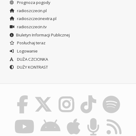
Prognoza pogody
radioszczecin.pl
radioszczecinextra.pl
radioszczecin.tv
Biuletyn Informacji Publicznej
Posłuchaj teraz
Logowanie
DUŻA CZCIONKA
DUŻY KONTRAST