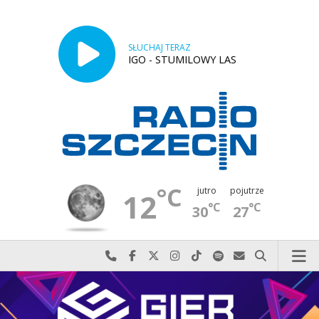
SŁUCHAJ TERAZ
IGO - STUMILOWY LAS
°C
jutro
pojutrze
12
°C
°C
30
27
Najlepiej po prostu do nas zadzwoń
Odwiedź nas na Facebook-u
Odwiedź nas na X
Odwiedź nas na Instagram-ie
Odwiedź nas na TikTok-u
Szukaj nas na Spotify
Wyślij do nas w
Szukaj