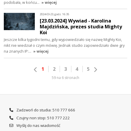
podobała, w końcu…
» więcej
2024-03-23, godz. 16:35
[23.03.2024] Wywiad - Karolina
Majdzińska, prezes studia Mighty
Koi
Jeszcze kilka tygodni temu, gdy wypowiedziało się nazwę Mighty Koi,
nikt nie wiedział o czym mówię. Jednak studio zapowiedziało dwie gry
na znanych IP:…
» więcej
1
2
3
4
5
59 na 6 stronach
Zadzwoń do studia: 510 777 666
Czujny non stop: 510 777 222
Wyślij do nas wiadomość