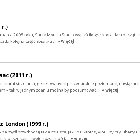
r.)
 marca 2005 roku, Santa Monica Studio wypuściło grę, która dała początek
 każda kolejna część zbierała…
» więcej
aac (2011 r.)
mentami strzelania, generowanymi proceduralnie poziomami, nawiązani
stylem – tak w jednym zdaniu można by podsumować…
» więcej
: London (1999 r.)
 na myśl przychodzą takie miejsca, jak Los Santos, Vice City czy Liberty Ci
dnak, poszukując swojej tożsamości…
» więcej