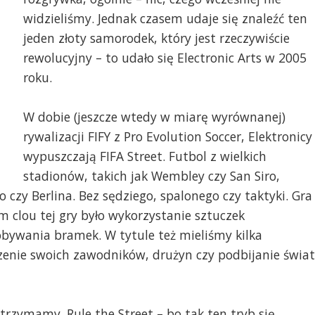
widzieliśmy. Jednak czasem udaje się znaleźć ten
jeden złoty samorodek, który jest rzeczywiście
rewolucyjny – to udało się Electronic Arts w 2005
roku.
W dobie (jeszcze wtedy w miarę wyrównanej)
rywalizacji FIFY z Pro Evolution Soccer, Elektronicy
wypuszczają FIFA Street. Futbol z wielkich
stadionów, takich jak Wembley czy San Siro,
ro czy Berlina. Bez sędziego, spalonego czy taktyki. Gra
m clou tej gry było wykorzystanie sztuczek
obywania bramek. W tytule też mieliśmy kilka
enie swoich zawodników, drużyn czy podbijanie świa
trzymamy. Rule the Street – bo tak ten tryb się