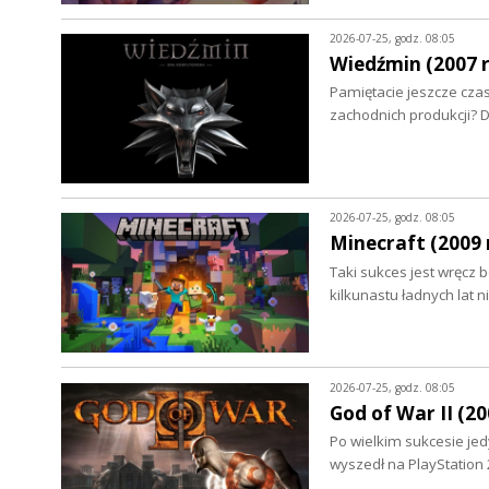
2026-07-25, godz. 08:05
Wiedźmin (2007 r
Pamiętacie jeszcze czas
zachodnich produkcji? 
2026-07-25, godz. 08:05
Minecraft (2009 r
Taki sukces jest wręcz 
kilkunastu ładnych lat
2026-07-25, godz. 08:05
God of War II (20
Po wielkim sukcesie jed
wyszedł na PlayStation 2