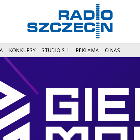
A
KONKURSY
STUDIO S-1
REKLAMA
O NAS