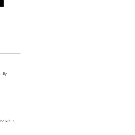
adły
eż takie,