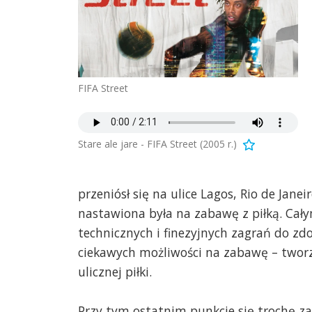
FIFA Street
Stare ale jare - FIFA Street (2005 r.)
przeniósł się na ulice Lagos, Rio de Janei
nastawiona była na zabawę z piłką. Cały
technicznych i finezyjnych zagrań do zd
ciekawych możliwości na zabawę – tworz
ulicznej piłki.
Przy tym ostatnim punkcie się trochę za