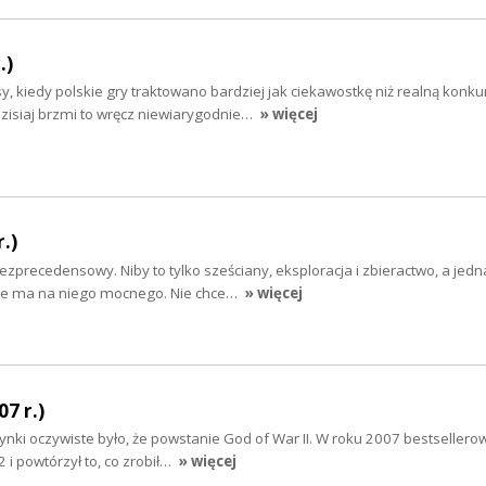
.)
y, kiedy polskie gry traktowano bardziej jak ciekawostkę niż realną konku
Dzisiaj brzmi to wręcz niewiarygodnie…
» więcej
.)
bezprecedensowy. Niby to tylko sześciany, eksploracja i zbieractwo, a jed
 nie ma na niego mocnego. Nie chce…
» więcej
07 r.)
ynki oczywiste było, że powstanie God of War II. W roku 2007 bestsellero
 i powtórzył to, co zrobił…
» więcej