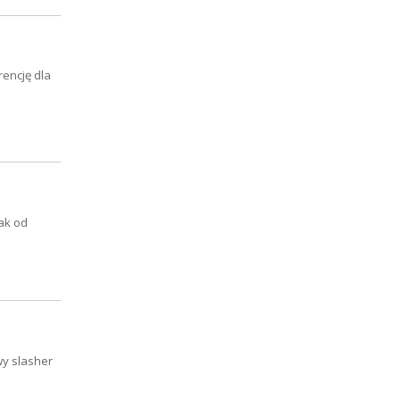
rencję dla
nak od
wy slasher