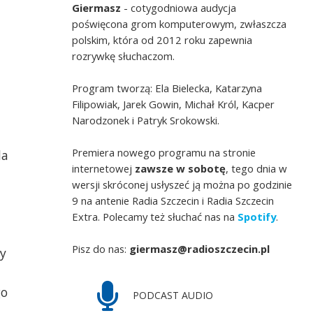
Giermasz
- cotygodniowa audycja
poświęcona grom komputerowym, zwłaszcza
polskim, która od 2012 roku zapewnia
rozrywkę słuchaczom.
Program tworzą: Ela Bielecka, Katarzyna
Filipowiak, Jarek Gowin, Michał Król, Kacper
Narodzonek i Patryk Srokowski.
Premiera nowego programu na stronie
la
internetowej
zawsze w sobotę
, tego dnia w
wersji skróconej usłyszeć ją można po godzinie
9 na antenie Radia Szczecin i Radia Szczecin
Extra. Polecamy też słuchać nas na
Spotify
.
Pisz do nas:
giermasz@radioszczecin.pl
ły
go
PODCAST AUDIO