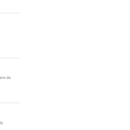
ami do
ty.