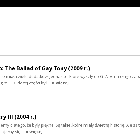
: The Ballad of Gay Tony (2009 r.)
nie miała wielu dodatków, jednak te, które wyszły do GTA IV, na długo zap
gim DLC do tej części był…
» więcej
y III (2004 r.)
my dlatego, że były piękne. Są takie, które miały świetną historię. Ale są t
entujemy się…
» więcej