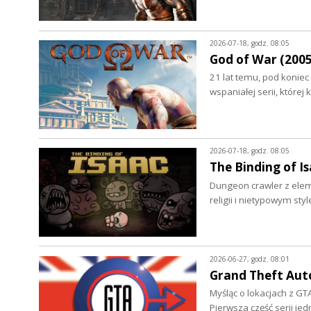
2026-07-18, godz. 08:05
God of War (2005 
21 lat temu, pod koniec
wspaniałej serii, której
2026-07-18, godz. 08:05
The Binding of Is
Dungeon crawler z ele
religii i nietypowym 
2026-06-27, godz. 08:01
Grand Theft Auto
Myśląc o lokacjach z GTA
Pierwsza część serii je