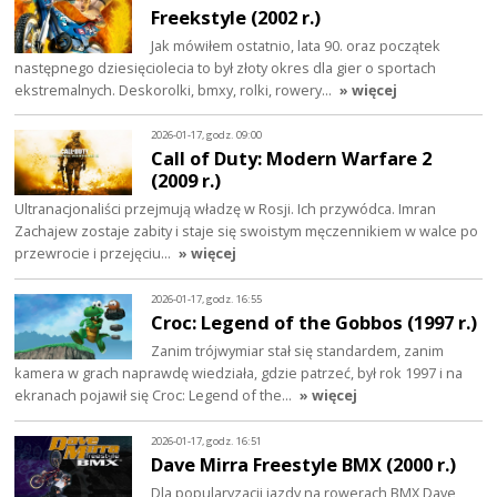
Freekstyle (2002 r.)
Jak mówiłem ostatnio, lata 90. oraz początek
następnego dziesięciolecia to był złoty okres dla gier o sportach
ekstremalnych. Deskorolki, bmxy, rolki, rowery…
» więcej
2026-01-17, godz. 09:00
Call of Duty: Modern Warfare 2
(2009 r.)
Ultranacjonaliści przejmują władzę w Rosji. Ich przywódca. Imran
Zachajew zostaje zabity i staje się swoistym męczennikiem w walce po
przewrocie i przejęciu…
» więcej
2026-01-17, godz. 16:55
Croc: Legend of the Gobbos (1997 r.)
Zanim trójwymiar stał się standardem, zanim
kamera w grach naprawdę wiedziała, gdzie patrzeć, był rok 1997 i na
ekranach pojawił się Croc: Legend of the…
» więcej
2026-01-17, godz. 16:51
Dave Mirra Freestyle BMX (2000 r.)
Dla popularyzacji jazdy na rowerach BMX Dave