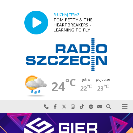
SŁUCHAJ TERAZ
TOM PETTY & THE
HEARTBREAKERS -
LEARNING TO FLY
°C
jutro
pojutrze
24
°C
°C
22
23
Najlepiej po prostu do nas zadzwoń
Odwiedź nas na Facebook-u
Odwiedź nas na X
Odwiedź nas na Instagram-ie
Odwiedź nas na TikTok-u
Szukaj nas na Spotify
Wyślij do nas w
Szukaj