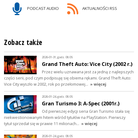
PODCAST AUDIO
AKTUALNOŚCI RSS
Zobacz także
2026-01-31, godz. 08:05
Grand Theft Auto: Vice City (2002 r.)
Przez wielu uznawana jest za jedną z najlepszych
części serii, pod czym podpisuję się obiema rękami. Grand Theft Auto:
Vice City wyszło w 2002, rok po przełomowej…
» więcej
2026-01-24, godz. 08:05
Gran Turismo 3: A-Spec (2001r.)
Od pierwszej edycji seria Gran Turismo stała się
niekwestionowanym hitem wśród tytułów na PlayStation. Pierwszy
tytuł sprzedał się w prawie 11 milionach…
» więcej
2026-01-24, godz. 08:05