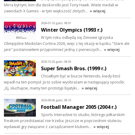
Mirra był tym, kim dla deskorolki jest Tony Hawk. Wiele medali w
zawodach X Games - w tym większość złotych…
» więcej
2026-01-10, godz. 08:01
Winter Olympics (1993 r.)
W tym roku odbędą się Zimowe Igrzyska
Olimpijskie Mediolan-Cortina 2026, więc z tej okazji w kąciku "Stare ale
jare" postanowiłem przypomnieć jedną z pierwszych…
» więcej
2025-10-25, godz. 08:05
Super Smash Bros. (1999 r.)
Chciałbym być w biurze Nintendo, kiedy ktoś
wpadł na ten pomysł. Ja to sobie wyobrażam w następujący sposób:
„Ej, słuchajcie, mamy ten prototyp bijatyki…
» więcej
2025-09-06, godz. 08:10
Football Manager 2005 (2004 r.)
Sports Interactive to studio, którego piłkarskim
freakom przedstawiać nie trzeba. Jeszcze w poprzednim stuleciu
wydawali gry związane z zarządzaniem klubem…
» więcej