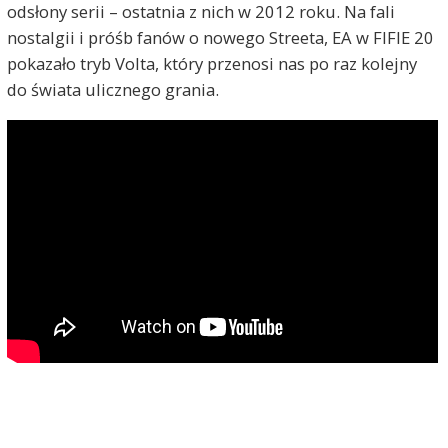
odsłony serii – ostatnia z nich w 2012 roku. Na fali
nostalgii i próśb fanów o nowego Streeta, EA w FIFIE 20
pokazało tryb Volta, który przenosi nas po raz kolejny
do świata ulicznego grania.