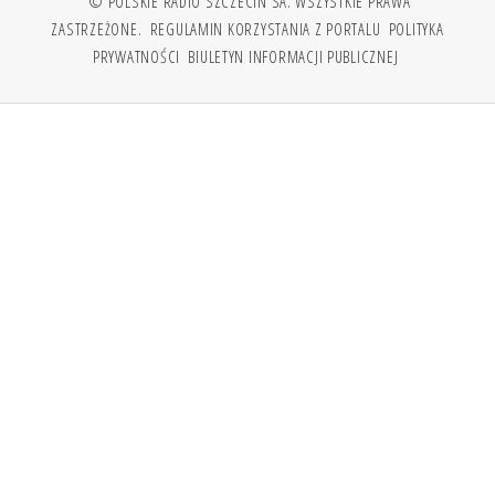
© POLSKIE RADIO SZCZECIN SA. WSZYSTKIE PRAWA
ZASTRZEŻONE.
REGULAMIN KORZYSTANIA Z PORTALU
POLITYKA
PRYWATNOŚCI
BIULETYN INFORMACJI PUBLICZNEJ